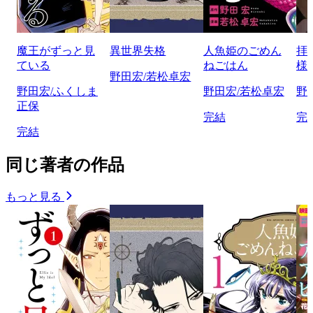
魔王がずっと見
異世界失格
人魚姫のごめん
拝
ている
ねごはん
様
野田宏/若松卓宏
野田宏/ふくしま
野田宏/若松卓宏
野
正保
完結
完
完結
同じ著者の作品
もっと見る