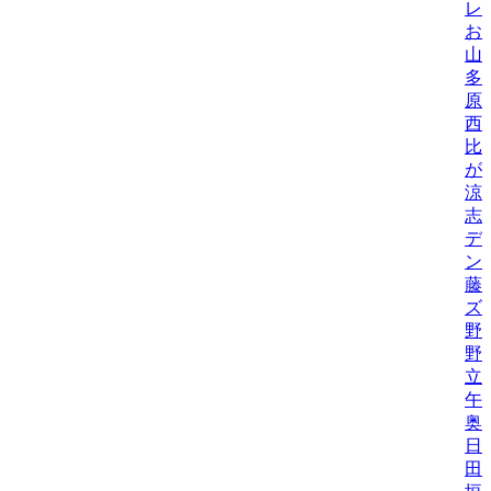
レ
お
山
多
原
西
比/
が
涼
志
デ
ン
藤
ズ
野
野機
立
午
奥
日
田