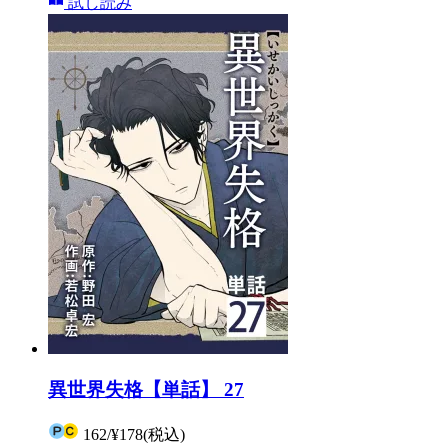
試し読み
異世界失格【単話】 27
162
/
¥178
(税込)