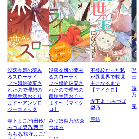
没落令嬢の夢み
没落令嬢の夢み
不登校だった私
呪
るスローライ
るスローライ
が異世界で救世
士
フ〜婚約破棄さ
フ〜婚約破棄さ
主になるまで
時
れたので理想の
れたので理想の
【マイクロ】
乃
農場生活おくり
農場生活おくり
寺下よこ/みづほ
ます〜アンソロ
ます〜【マイク
完
梨乃
ジーコミック
ロ】
完結
寺下よこ/時田鈴/
みづほ梨乃/佐倉
みづほ梨乃/西野
つゆみ
ももあ/梅花まこ/
完結