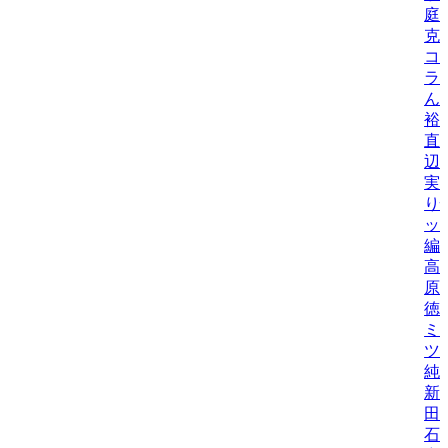
庭
克
コ
ラ
ん
裕
直
辺
実
り
ッ
編
高
原
徳
ミ
ツ
純
新
田
石