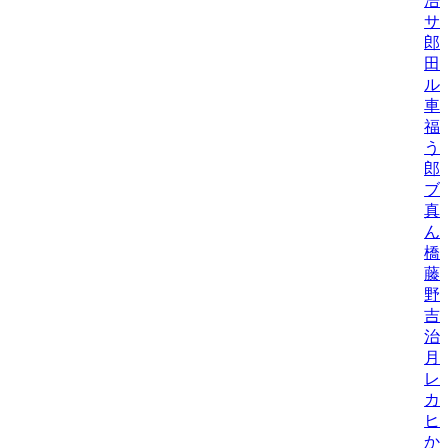
浩
サ
郎
田
ル
車
福
う
郎
ブ
真
ん
橋
藤
野
吉
治
月
レ
カ
ヒ
か