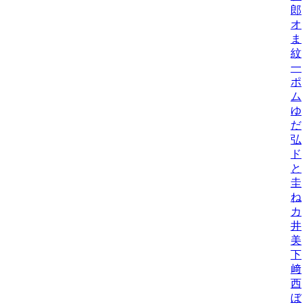
郎
オ
ま
紋
一
ポ
ム
ゆ
だ
弘
ド
と
圭
ね
カ
井
美/
下
﨑
西
ぼ