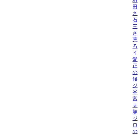
垣
田
さ
石
三
さ
荒
ろ
イ
愛
正
の
候
ジ
谷
宮
夫
塚
ジ
ロ
の