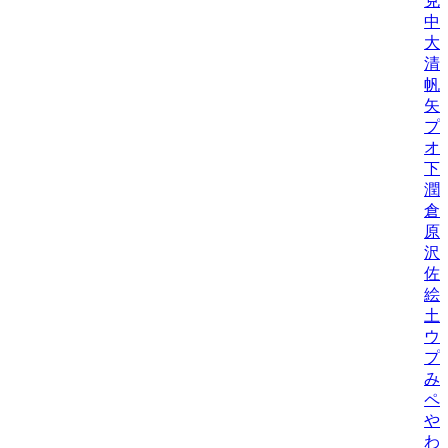
克
中
大
清
帆
矢
プ
オ
下
潤
倉
原
沢
佐
絵
土
ウ
プ
み
ペ
や
わ