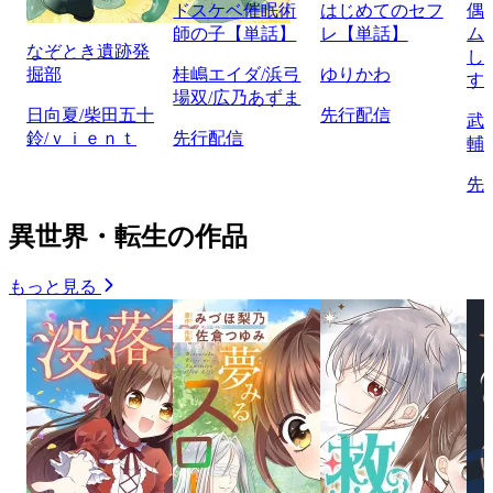
ドスケベ催眠術
はじめてのセフ
偶
師の子【単話】
レ【単話】
ム
なぞとき遺跡発
し
掘部
桂嶋エイダ/浜弓
ゆりかわ
す
場双/広乃あずま
日向夏/柴田五十
先行配信
武
鈴/ｖｉｅｎｔ
先行配信
輔
先
異世界・転生の作品
もっと見る