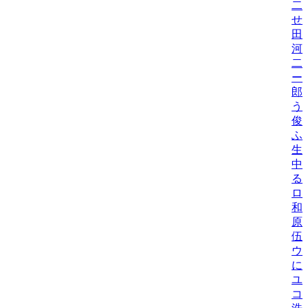
二
せ
田
河
二
ー
郎
う
俊
ふ
生
中
る
ロ
和
原
伍
ウ
に
ユ
コ