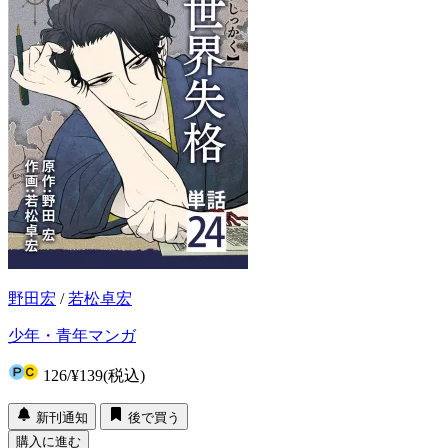
野田宏
/
若松卓宏
少年・青年マンガ
126
/
¥139
(税込)
新刊通知
後で買う
購入に進む