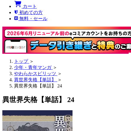
カート
初めての方
無料・セール
トップ
＞
少年・青年マンガ
＞
やわらかスピリッツ
＞
異世界失格【単話】
＞
異世界失格【単話】 24
異世界失格【単話】 24