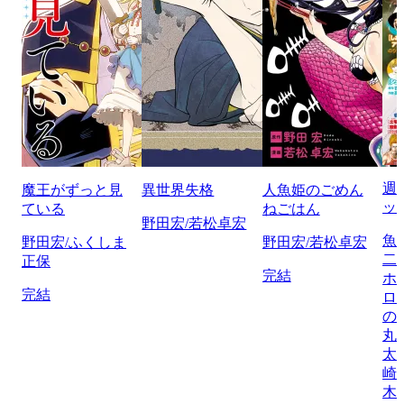
週
魔王がずっと見
異世界失格
人魚姫のごめん
ッ
ている
ねごはん
野田宏/若松卓宏
魚
野田宏/ふくしま
野田宏/若松卓宏
二
正保
完結
ホ
完結
ロ
の
丸
太
崎
木