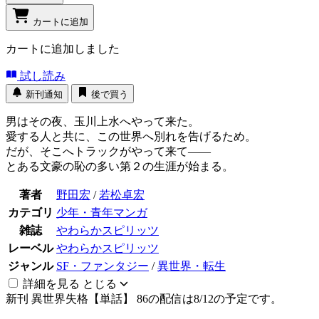
カートに追加
カートに追加しました
試し読み
新刊通知
後で買う
男はその夜、玉川上水へやって来た。
愛する人と共に、この世界へ別れを告げるため。
だが、そこへトラックがやって来て――
とある文豪の恥の多い第２の生涯が始まる。
著者
野田宏
/
若松卓宏
カテゴリ
少年・青年マンガ
雑誌
やわらかスピリッツ
レーベル
やわらかスピリッツ
ジャンル
SF・ファンタジー
/
異世界・転生
詳細を見る
とじる
新刊
異世界失格【単話】 86の配信は8/12の予定です。