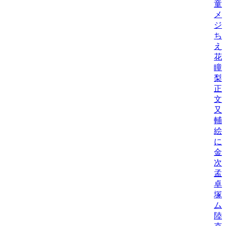
童
メ
ジ
ち
え
花
瞳
梨
正
文
又
輔
絵
に
金
次
孟
卓
塚
ム
陸