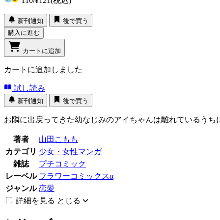
110
/
¥121
(税込)
新刊通知
後で買う
購入に進む
カートに追加
カートに追加しました
試し読み
新刊通知
後で買う
お隣に出戻ってきた幼なじみのアイちゃんは離れているうち
著者
山田こもも
カテゴリ
少女・女性マンガ
雑誌
プチコミック
レーベル
フラワーコミックスα
ジャンル
恋愛
詳細を見る
とじる