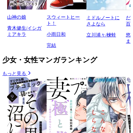
山神の娘
スウィートヒー
ミドルノートに
だ
ト！
さよなら
百
青木健生/イシガ
ミアキラ
小雨日和
立川浦々/楝蛙
悠
ま
完結
少女・女性マンガランキング
もっと見る