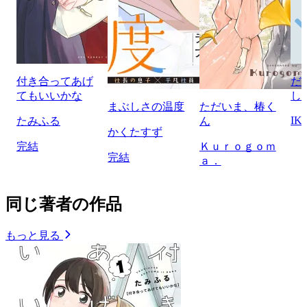
付き合ってあげ
だ
てもいいかな
し
まぶしさの温度
ただいま、椿く
IK
たみふる
ん
かくたすず
完結
Ｋｕｒｏｇｏｍ
完結
ａ．
同じ著者の作品
もっと見る