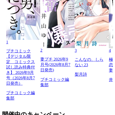
1
2
3
4
プチコミック
【デジタル限
妻プチ 2026年9
こんなの、しら
極
定 コミックス
月号(2026年8月7
ない 23
恋
試し読み特典付
日発売)
妻
き】 2026年9月
梨月詩
号（2026年8月7
プチコミック編
井
日発売）
集部
プチコミック編
集部
開催中のキャンペーン