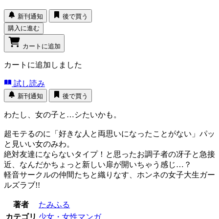
新刊通知
後で買う
購入に進む
カートに追加
カートに追加しました
試し読み
新刊通知
後で買う
わたし、女の子と…シたいかも。
超モテるのに「好きな人と両思いになったことがない」パッ
と見いい女のみわ。
絶対友達にならないタイプ！と思ったお調子者の冴子と急接
近、なんだかちょっと新しい扉が開いちゃう感じ…？
軽音サークルの仲間たちと織りなす、ホンネの女子大生ガー
ルズラブ!!
著者
たみふる
カテゴリ
少女・女性マンガ