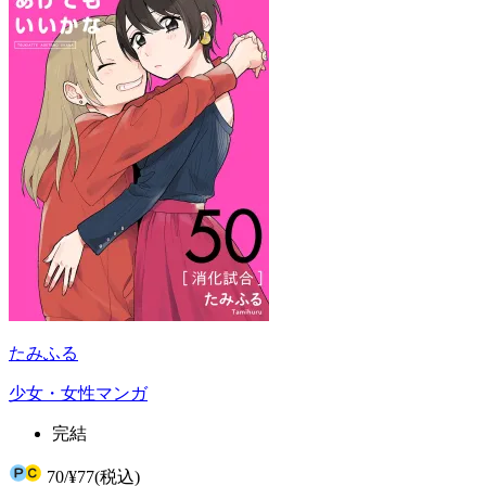
たみふる
少女・女性マンガ
完結
70
/
¥77
(税込)