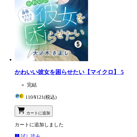
かわいい彼女を困らせたい【マイクロ】 5
完結
110
/
¥121
(税込)
カートに追加
カートに追加しました
試し読み