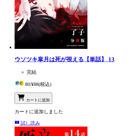
ウソツキ皐月は死が視える【単話】 13
完結
80
/
¥88
(税込)
カートに追加
カートに追加しました
試し読み