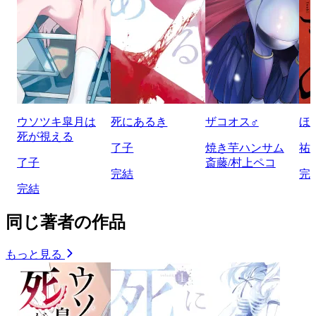
ウソツキ皐月は
死にあるき
ザコオス♂
ほ
死が視える
了子
焼き芋ハンサム
祐
了子
斎藤/村上ペコ
完結
完
完結
同じ著者の作品
もっと見る