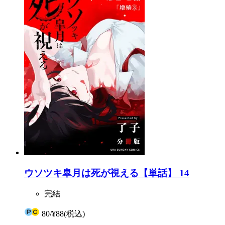
ウソツキ皐月は死が視える【単話】 14
完結
80
/
¥88
(税込)