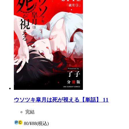
ウソツキ皐月は死が視える【単話】 11
完結
80
/
¥88
(税込)