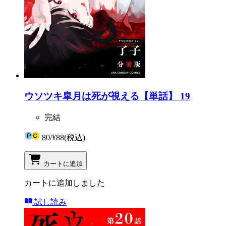
ウソツキ皐月は死が視える【単話】 19
完結
80
/
¥88
(税込)
カートに追加
カートに追加しました
試し読み