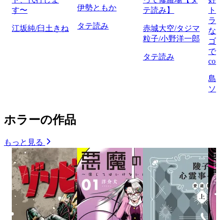
伊勢ともか
す〜
テ読み】
ト
ラ
タテ読み
江坂純/臼土きね
赤城大空/タジマ
な
粒子/小野洋一郎
ゴ
で
タテ読み
com
島
ソ
ホラーの作品
もっと見る