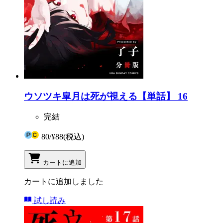
ウソツキ皐月は死が視える【単話】 16
完結
80
/
¥88
(税込)
カートに追加
カートに追加しました
試し読み