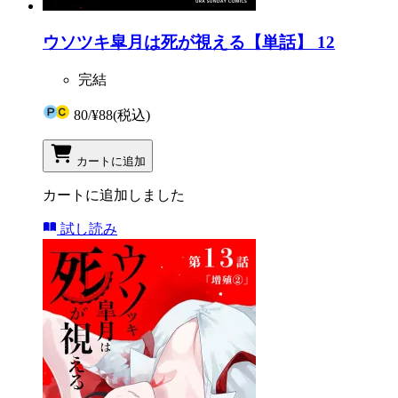
ウソツキ皐月は死が視える【単話】 12
完結
80
/
¥88
(税込)
カートに追加
カートに追加しました
試し読み