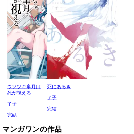
ウソツキ皐月は
死にあるき
死が視える
了子
了子
完結
完結
マンガワンの作品