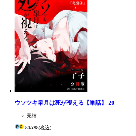
ウソツキ皐月は死が視える【単話】 20
完結
80
/
¥88
(税込)