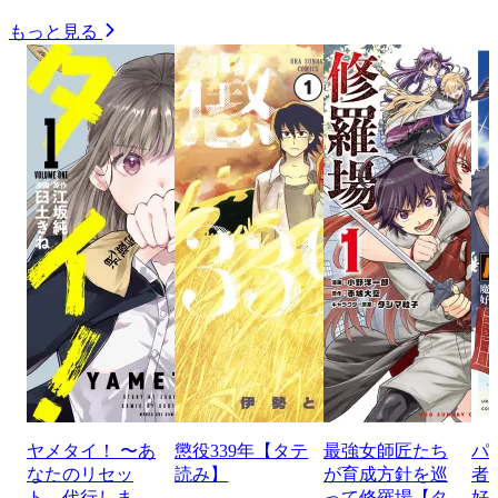
もっと見る
ヤメタイ！ 〜あ
懲役339年【タテ
最強女師匠たち
パ
なたのリセッ
読み】
が育成方針を巡
者
ト、代行しま
って修羅場【タ
好