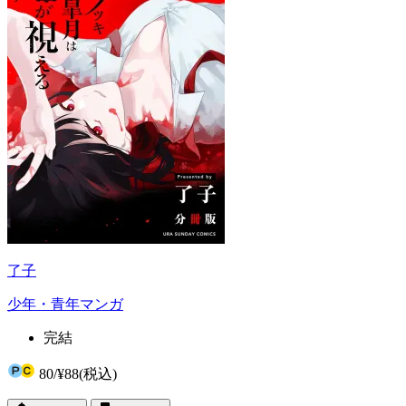
了子
少年・青年マンガ
完結
80
/
¥88
(税込)