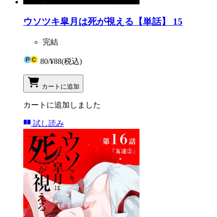
ウソツキ皐月は死が視える【単話】 15
完結
80
/
¥88
(税込)
カートに追加
カートに追加しました
試し読み