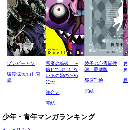
ゾンビーガン
悪魔の論破 〜
陵子の心霊事件
要
信じてはいけな
簿 愛蔵版
見
猿渡源太/山川直
いあの娘のため
輝
篠原千絵
豚
に〜
完結
洋介犬
完結
少年・青年マンガランキング