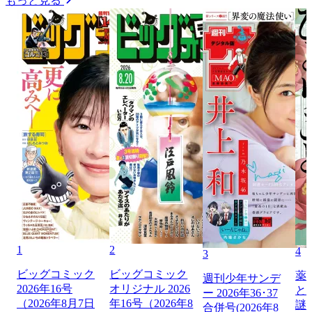
もっと見る
1
2
4
3
ビッグコミック
ビッグコミック
薬
週刊少年サンデ
2026年16号
オリジナル 2026
と
ー 2026年36･37
（2026年8月7日
年16号（2026年8
謎
合併号(2026年8