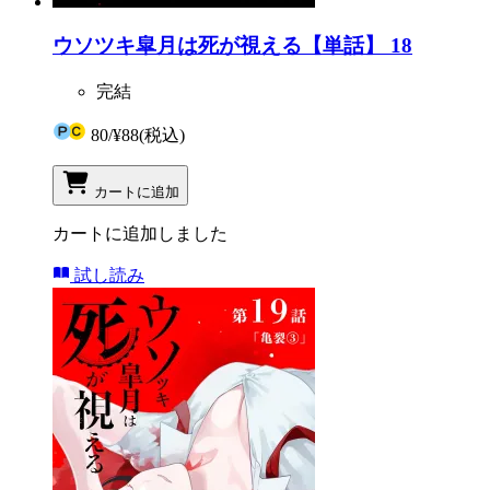
ウソツキ皐月は死が視える【単話】 18
完結
80
/
¥88
(税込)
カートに追加
カートに追加しました
試し読み