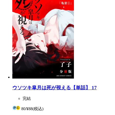
ウソツキ皐月は死が視える【単話】 17
完結
80
/
¥88
(税込)