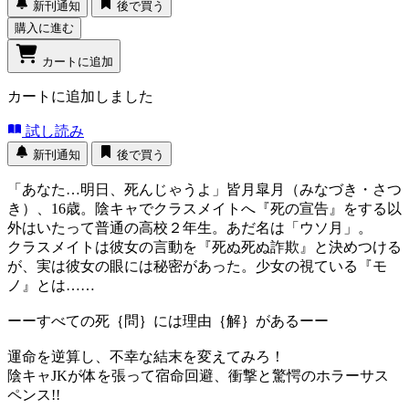
新刊通知
後で買う
購入に進む
カートに追加
カートに追加しました
試し読み
新刊通知
後で買う
「あなた…明日、死んじゃうよ」皆月皐月（みなづき・さつ
き）、16歳。陰キャでクラスメイトへ『死の宣告』をする以
外はいたって普通の高校２年生。あだ名は「ウソ月」。
クラスメイトは彼女の言動を『死ぬ死ぬ詐欺』と決めつける
が、実は彼女の眼には秘密があった。少女の視ている『モ
ノ』とは……
ーーすべての死｛問｝には理由｛解｝があるーー
運命を逆算し、不幸な結末を変えてみろ！
陰キャJKが体を張って宿命回避、衝撃と驚愕のホラーサス
ペンス!!