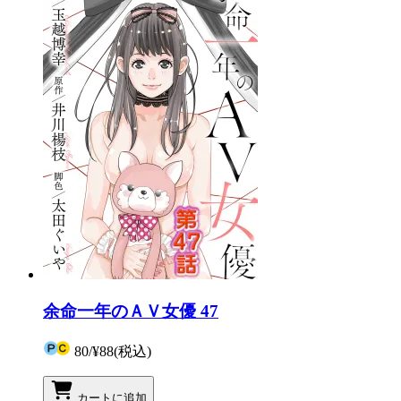
余命一年のＡＶ女優 47
80
/
¥88
(税込)
カートに追加