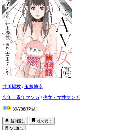
井川楊枝
/
玉越博幸
少年・青年マンガ
/
少女・女性マンガ
80
/
¥88
(税込)
新刊通知
後で買う
購入に進む