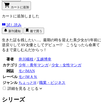
カートに追加
カートに追加しました
試し読み
新刊通知
後で買う
生きた証を残したい…。最期の時を迎えた美少女が1年前に
逆戻りしてAV女優としてデビュー!? こうなったら命果て
るまで楽しむんだからっ！
著者
井川楊枝
/
玉越博幸
カテゴリ
少年・青年マンガ
/
少女・女性マンガ
雑誌
モバMAN
レーベル
モバＭＡＮ
ジャンル
ちょっとH
/
職業・ビジネス
詳細を見る
とじる
シリーズ