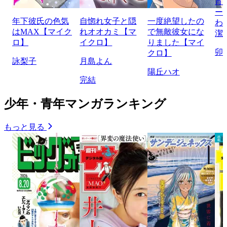
宵
ー
年下彼氏の色気
自惚れ女子と隠
一度絶望したの
わ
はMAX【マイク
れオオカミ【マ
で無敵彼女にな
潔
ロ】
イクロ】
りました【マイ
卯
クロ】
詠梨子
月島よん
陽丘ハオ
完結
少年・青年マンガランキング
もっと見る