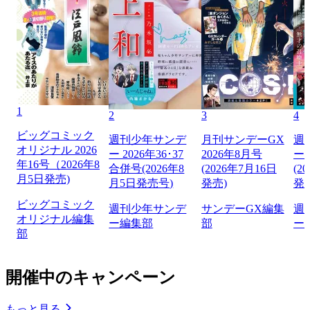
1
2
3
4
ビッグコミック
週刊少年サンデ
月刊サンデーGX
週
オリジナル 2026
ー 2026年36･37
2026年8月号
ー 
年16号（2026年8
合併号(2026年8
(2026年7月16日
(2
月5日発売)
月5日発売号)
発売)
発
ビッグコミック
週刊少年サンデ
サンデーGX編集
週
オリジナル編集
ー編集部
部
ー
部
開催中のキャンペーン
もっと見る