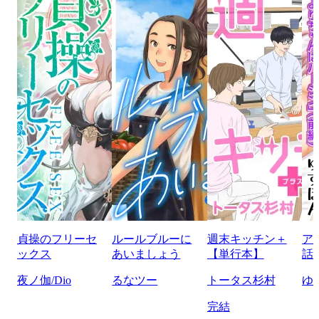
貞操のフリーセ
ルールブルーに
週末キッチン＋
ア
ックス
あいましょう
【単行本】
話
夜ノ伽/Dio
るなツー
トータス杉村
ゆ
完結