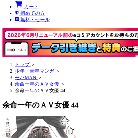
カート
初めての方
無料・セール
トップ
＞
少年・青年マンガ
＞
モバMAN
＞
余命一年のＡＶ女優
＞
余命一年のＡＶ女優 44
余命一年のＡＶ女優 44