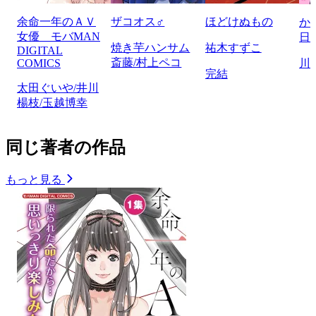
余命一年のＡＶ
ザコオス♂
ほどけぬもの
か
女優 モバMAN
日
焼き芋ハンサム
祐木すずこ
DIGITAL
斎藤/村上ペコ
COMICS
川
完結
太田ぐいや/井川
楊枝/玉越博幸
同じ著者の作品
もっと見る