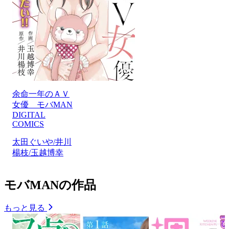
余命一年のＡＶ
女優 モバMAN
DIGITAL
COMICS
太田ぐいや/井川
楊枝/玉越博幸
モバMANの作品
もっと見る