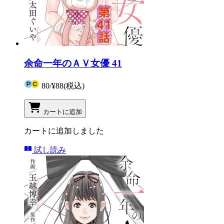
余命一年のＡＶ女優 41
80
/
¥88
(税込)
カートに追加
カートに追加しました
試し読み