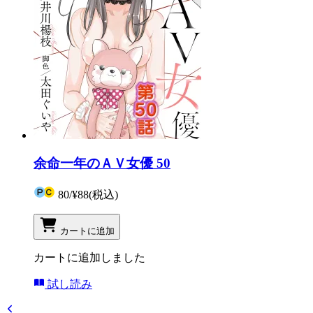
余命一年のＡＶ女優 50
80
/
¥88
(税込)
カートに追加
カートに追加しました
試し読み