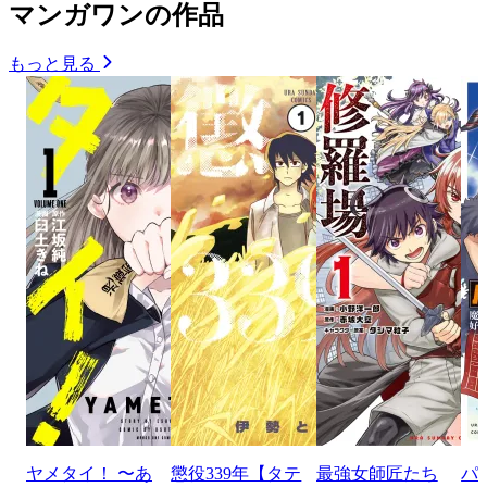
マンガワンの作品
もっと見る
ヤメタイ！ 〜あ
懲役339年【タテ
最強女師匠たち
パ