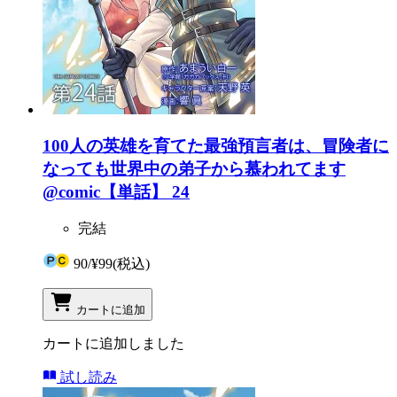
100人の英雄を育てた最強預言者は、冒険者に
なっても世界中の弟子から慕われてます
@comic【単話】 24
完結
90
/
¥99
(税込)
カートに追加
カートに追加しました
試し読み