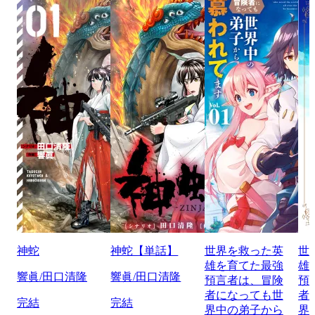
神蛇
神蛇【単話】
世界を救った英
世
雄を育てた最強
雄
響眞/田口清隆
響眞/田口清隆
預言者は、冒険
預
者になっても世
者
完結
完結
界中の弟子から
界