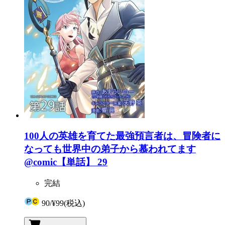
100人の英雄を育てた最強預言者は、冒険者に
なっても世界中の弟子から慕われてます
@comic【単話】 29
完結
90
/
¥99
(税込)