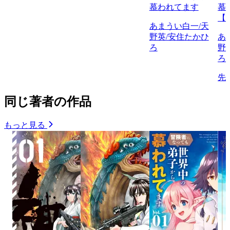
慕われてます
慕
【
あまうい白一/天
野英/安住たかひ
あ
ろ
野
ろ
先
同じ著者の作品
もっと見る