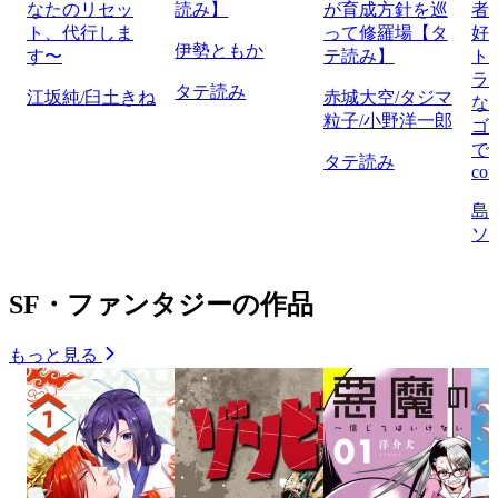
なたのリセッ
読み】
が育成方針を巡
者
ト、代行しま
って修羅場【タ
好
伊勢ともか
す〜
テ読み】
ト
ラ
タテ読み
江坂純/臼土きね
赤城大空/タジマ
な
粒子/小野洋一郎
ゴ
で
タテ読み
com
島
ソ
SF・ファンタジーの作品
もっと見る