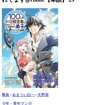
響眞
/
あまうい白一
/
天野英
少年・青年マンガ