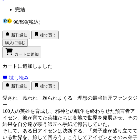
完結
90
/
¥99
(税込)
新刊通知
後で買う
購入に進む
カートに追加
カートに追加しました
試し読み
新刊通知
後で買う
愛され！慕われ！頼られまくる！理想の最強師匠ファンタジ
ー！
100人の英雄を育成し、邪神との戦争を終わらせた預言者ア
イゼン。彼が育てた英雄たちは各地で世界を発展させ、その
結果を自分達が慕う師匠へ手紙で報告していた。
そして、ある日アイゼンは決断する。「弟子達が盛り立てて
いる世界を、旅して回ろう」こうしてアイゼンとその末弟子