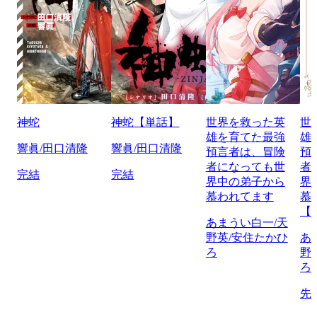
神蛇
神蛇【単話】
世界を救った英
世
雄を育てた最強
雄
響眞/田口清隆
響眞/田口清隆
預言者は、冒険
預
者になっても世
者
完結
完結
界中の弟子から
界
慕われてます
慕
【
あまうい白一/天
野英/安住たかひ
あ
ろ
野
ろ
先