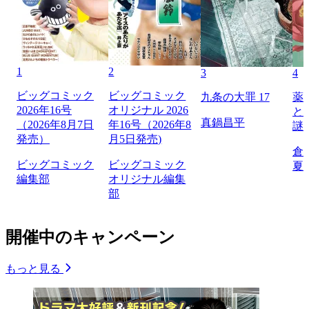
1
2
3
4
ビッグコミック
ビッグコミック
九条の大罪 17
薬
2026年16号
オリジナル 2026
と
真鍋昌平
（2026年8月7日
年16号（2026年8
謎
発売）
月5日発売)
倉
ビッグコミック
ビッグコミック
夏
編集部
オリジナル編集
部
開催中のキャンペーン
もっと見る