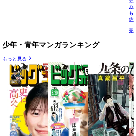
寺
み
も
佐
完
少年・青年マンガランキング
もっと見る