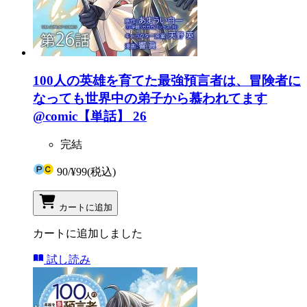
100人の英雄を育てた最強預言者は、冒険者に
なっても世界中の弟子から慕われてます
@comic【単話】 26
完結
90
/
¥99
(税込)
カートに追加
カートに追加しました
試し読み