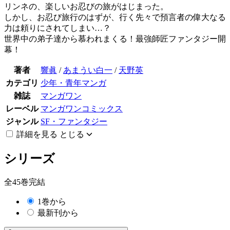
リンネの、楽しいお忍びの旅がはじまった。
しかし、お忍び旅行のはずが、行く先々で預言者の偉大なる
力は頼りにされてしまい…？
世界中の弟子達から慕われまくる！最強師匠ファンタジー開
幕！
著者
響眞
/
あまうい白一
/
天野英
カテゴリ
少年・青年マンガ
雑誌
マンガワン
レーベル
マンガワンコミックス
ジャンル
SF・ファンタジー
詳細を見る
とじる
シリーズ
全45巻完結
1巻から
最新刊から