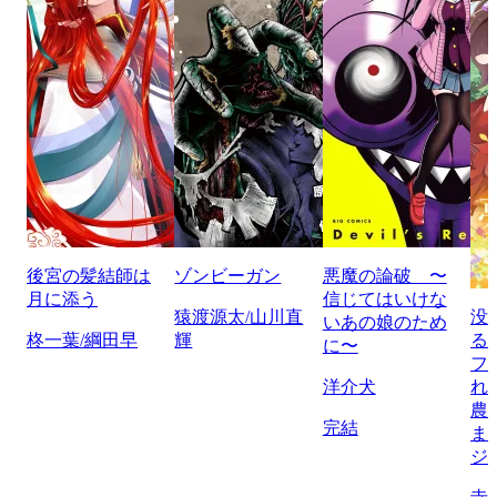
後宮の髪結師は
ゾンビーガン
悪魔の論破 〜
月に添う
信じてはいけな
猿渡源太/山川直
没
いあの娘のため
柊一葉/綱田早
輝
る
に〜
フ
洋介犬
れ
農
完結
ま
ジ