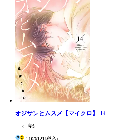
オジサンとムスメ【マイクロ】 14
完結
110
/
¥121
(税込)