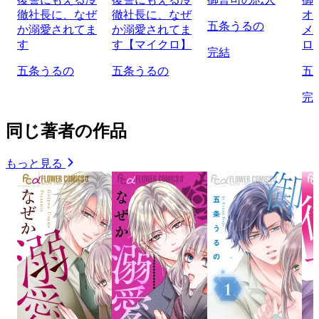
徹社長に、なぜ
徹社長に、なぜ
オ
五条うるの
か溺愛されてま
か溺愛されてま
メ
す
す【マイクロ】
ロ
完結
五条うるの
五条うるの
五
完
同じ著者の作品
もっと見る