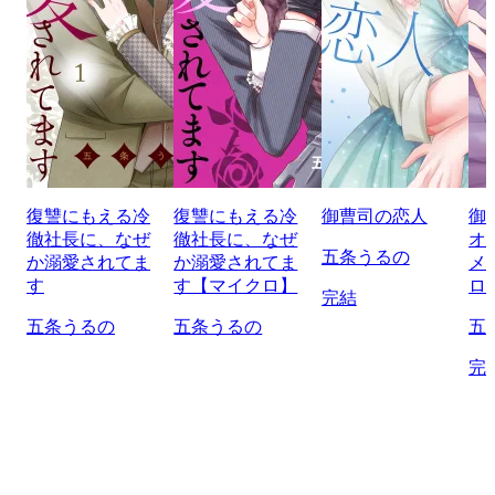
復讐にもえる冷
復讐にもえる冷
御曹司の恋人
御
徹社長に、なぜ
徹社長に、なぜ
オ
五条うるの
か溺愛されてま
か溺愛されてま
メ
す
す【マイクロ】
ロ
完結
五条うるの
五条うるの
五
完