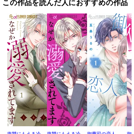
この作品を読んだ人におすすめの作品
復讐にもえる冷
復讐にもえる冷
御曹司の恋人
御