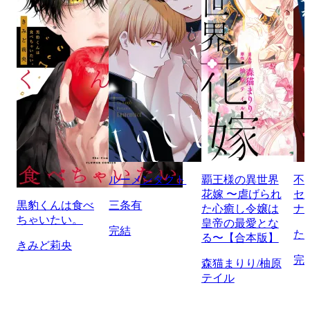
ルーメンタクト
覇王様の異世界
不
花嫁 〜虐げられ
セ
黒豹くんは食べ
三条有
た心癒し令嬢は
ナ
ちゃいたい。
皇帝の最愛とな
完結
た
る〜【合本版】
きみど莉央
完
森猫まりり/柚原
テイル