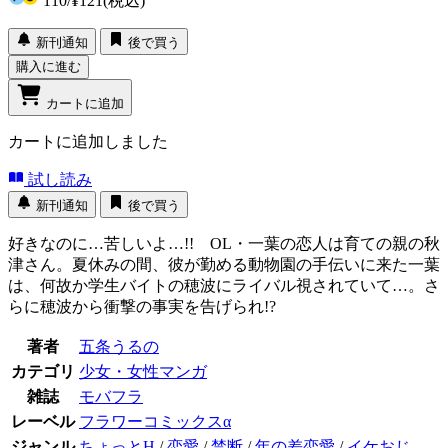
110
/
¥121
(税込)
新刊通知
後で買う
購入に進む
カートに追加
カートに追加しました
試し読み
新刊通知
後で買う
好きなのに…苦しいよ…!! OL・一葉の恋人は育ての親の秋
津さん。夏休みの間、彼が勤める動物園の手伝いに来た一葉
は、何故か学生バイトの穂波にライバル視されていて…。さ
らに穂波から衝撃の事実を告げられ!?
著者
五条うるの
カテゴリ
少女・女性マンガ
雑誌
モバフラ
レーベル
フラワーコミックスα
ジャンル
ちょっとH
/
恋愛
/
禁断
/
年の差恋愛
/
イケおじ