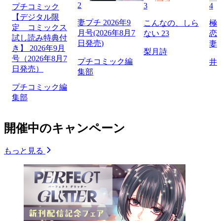
2
3
4
プチコミック
【デジタル限
妻プチ 2026年9
こんなの、しら
極
定 コミックス
月号(2026年8月7
ない 23
恋
試し読み特典付
日発売)
妻
き】 2026年9月
梨月詩
号（2026年8月7
プチコミック編
井
日発売）
集部
プチコミック編
集部
開催中のキャンペーン
もっと見る