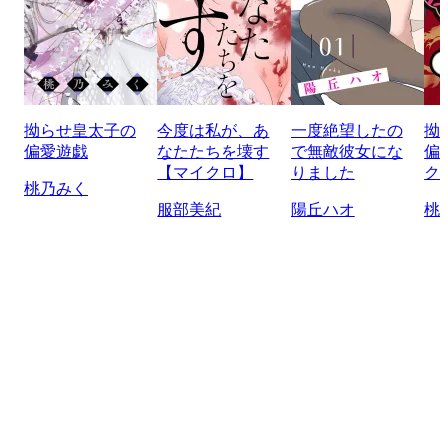
拗らせ皇太子の
今度は私が、あ
一度絶望したの
拗
偏愛遊戯
なたたちを壊す
で無敵彼女にな
偏
【マイクロ】
りました
ク
桃乃みく
服部美紀
陽丘ハオ
桃