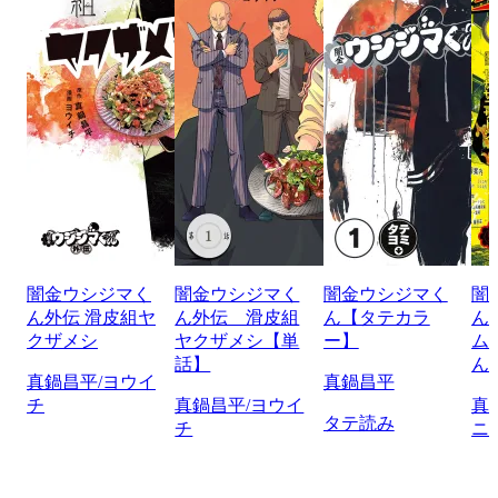
闇金ウシジマく
闇金ウシジマく
闇金ウシジマく
闇
ん外伝 滑皮組ヤ
ん外伝 滑皮組
ん【タテカラ
ん
クザメシ
ヤクザメシ【単
ー】
ム
話】
ん
真鍋昌平/ヨウイ
真鍋昌平
チ
真鍋昌平/ヨウイ
真
タテ読み
チ
ニ