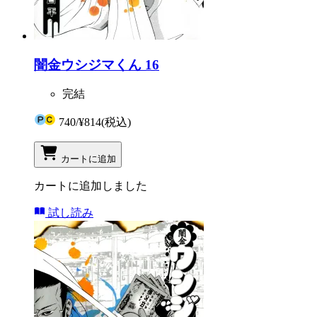
闇金ウシジマくん 16
完結
740
/
¥814
(税込)
カートに追加
カートに追加しました
試し読み