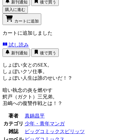
新刊通知
後で買う
購入に進む
カートに追加
カートに追加しました
試し読み
新刊通知
後で買う
しょぼい女とのSEX。
しょぼいクソ仕事。
しょぼい人生は誰のせいだ！？
暗い執念の炎を燃やす
鰐戸（ガクト）三兄弟。
丑嶋への復讐作戦とは！？
著者
真鍋昌平
カテゴリ
少年・青年マンガ
雑誌
ビッグコミックスピリッツ
レーベル
ビッグコミックス