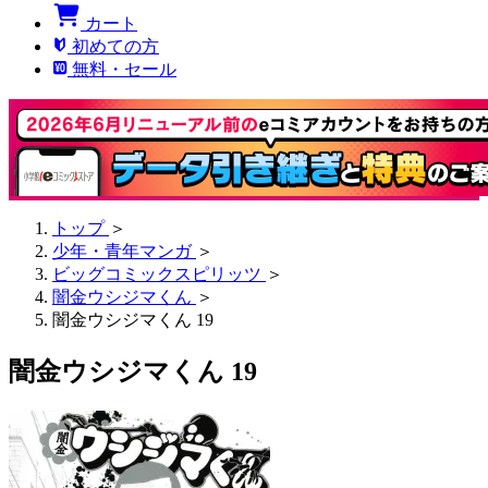
カート
初めての方
無料・セール
トップ
＞
少年・青年マンガ
＞
ビッグコミックスピリッツ
＞
闇金ウシジマくん
＞
闇金ウシジマくん 19
闇金ウシジマくん 19