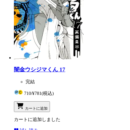
闇金ウシジマくん 17
完結
710
/
¥781
(税込)
カートに追加
カートに追加しました