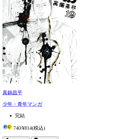
真鍋昌平
少年・青年マンガ
完結
740
/
¥814
(税込)