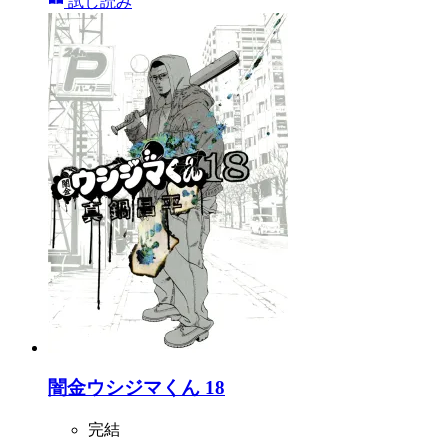
試し読み
闇金ウシジマくん 18
完結