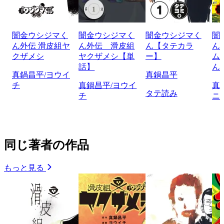
闇金ウシジマく
闇金ウシジマく
闇金ウシジマく
闇
ん外伝 滑皮組ヤ
ん外伝 滑皮組
ん【タテカラ
ん
クザメシ
ヤクザメシ【単
ー】
ム
話】
ん
真鍋昌平/ヨウイ
真鍋昌平
チ
真鍋昌平/ヨウイ
真
タテ読み
チ
ニ
同じ著者の作品
もっと見る