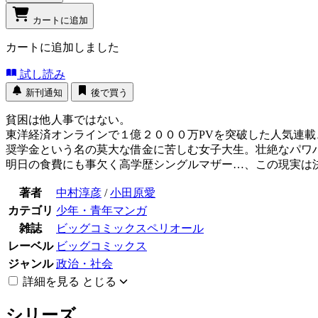
カートに追加
カートに追加しました
試し読み
新刊通知
後で買う
貧困は他人事ではない。
東洋経済オンラインで１億２０００万PVを突破した人気連
奨学金という名の莫大な借金に苦しむ女子大生。壮絶なパワ
明日の食費にも事欠く高学歴シングルマザー…、この現実は
著者
中村淳彦
/
小田原愛
カテゴリ
少年・青年マンガ
雑誌
ビッグコミックスペリオール
レーベル
ビッグコミックス
ジャンル
政治・社会
詳細を見る
とじる
シリーズ