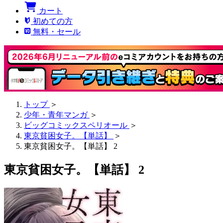
カート
初めての方
無料・セール
トップ
＞
少年・青年マンガ
＞
ビッグコミックスペリオール
＞
東京貧困女子。【単話】
＞
東京貧困女子。【単話】 2
東京貧困女子。【単話】 2