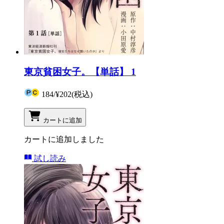
東京貧困女子。【単話】 1
184
/
¥202
(税込)
カートに追加
カートに追加しました
試し読み