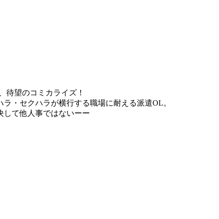
載、待望のコミカライズ！
ハラ・セクハラが横行する職場に耐える派遣OL。
決して他人事ではないーー