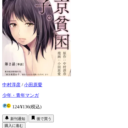
中村淳彦
/
小田原愛
少年・青年マンガ
124
/
¥136
(税込)
新刊通知
後で買う
購入に進む