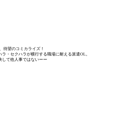
載、待望のコミカライズ！
ハラ・セクハラが横行する職場に耐える派遣OL。
決して他人事ではないーー