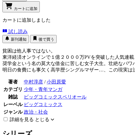
カートに追加
カートに追加しました
試し読み
新刊通知
後で買う
貧困は他人事ではない。
東洋経済オンラインで１億２０００万PVを突破した人気連
奨学金という名の莫大な借金に苦しむ女子大生。壮絶なパワ
明日の食費にも事欠く高学歴シングルマザー…、この現実は
著者
中村淳彦
/
小田原愛
カテゴリ
少年・青年マンガ
雑誌
ビッグコミックスペリオール
レーベル
ビッグコミックス
ジャンル
政治・社会
詳細を見る
とじる
シリーズ