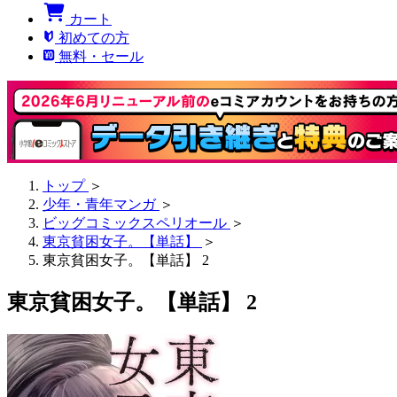
カート
初めての方
無料・セール
トップ
＞
少年・青年マンガ
＞
ビッグコミックスペリオール
＞
東京貧困女子。【単話】
＞
東京貧困女子。【単話】 2
東京貧困女子。【単話】 2