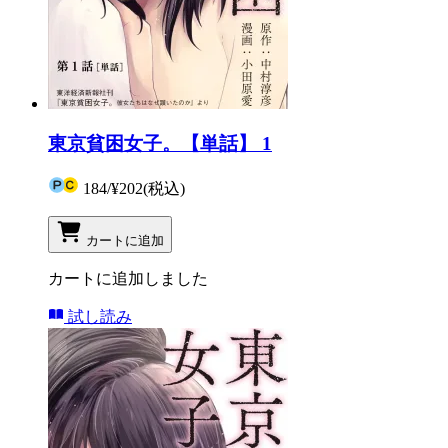
東京貧困女子。【単話】 1
184
/
¥202
(税込)
カートに追加
カートに追加しました
試し読み