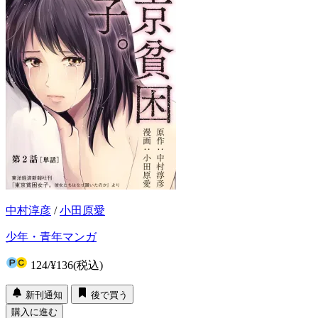
中村淳彦
/
小田原愛
少年・青年マンガ
124
/
¥136
(税込)
新刊通知
後で買う
購入に進む