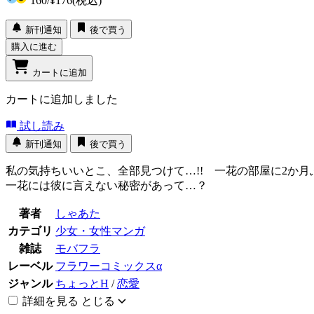
160
/
¥176
(税込)
新刊通知
後で買う
購入に進む
カートに追加
カートに追加しました
試し読み
新刊通知
後で買う
私の気持ちいいとこ、全部見つけて…!! 一花の部屋に2か
一花には彼に言えない秘密があって…？
著者
しゃあた
カテゴリ
少女・女性マンガ
雑誌
モバフラ
レーベル
フラワーコミックスα
ジャンル
ちょっとH
/
恋愛
詳細を見る
とじる