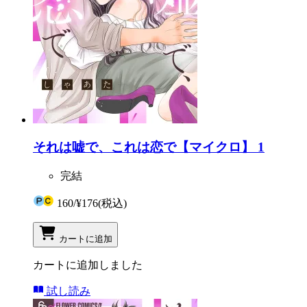
それは嘘で、これは恋で【マイクロ】 1
完結
160
/
¥176
(税込)
カートに追加
カートに追加しました
試し読み