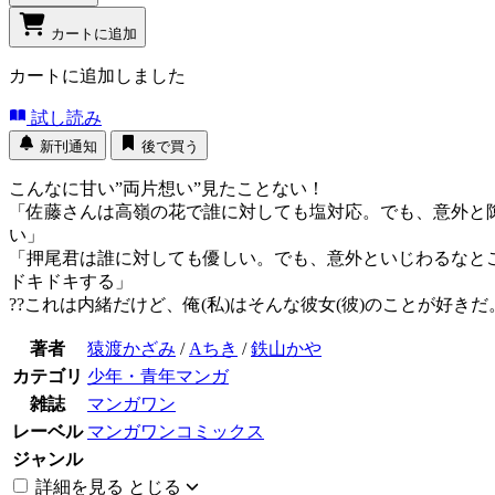
カートに追加
カートに追加しました
試し読み
新刊通知
後で買う
こんなに甘い”両片想い”見たことない！
「佐藤さんは高嶺の花で誰に対しても塩対応。でも、意外と
い」
「押尾君は誰に対しても優しい。でも、意外といじわるなと
ドキドキする」
??これは内緒だけど、俺(私)はそんな彼女(彼)のことが好き
著者
猿渡かざみ
/
Aちき
/
鉄山かや
カテゴリ
少年・青年マンガ
雑誌
マンガワン
レーベル
マンガワンコミックス
ジャンル
詳細を見る
とじる