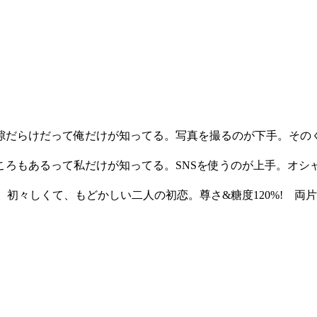
隙だらけだって俺だけが知ってる。写真を撮るのが下手。その
ころもあるって私だけが知ってる。SNSを使うのが上手。オシ
だ。初々しくて、もどかしい二人の初恋。尊さ&糖度120%! 両