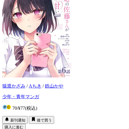
猿渡かざみ
/
Aちき
/
鉄山かや
少年・青年マンガ
70
/
¥77
(税込)
新刊通知
後で買う
購入に進む