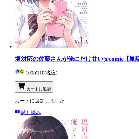
塩対応の佐藤さんが俺にだけ甘い@comic【単話
100
/
¥110
(税込)
カートに追加
カートに追加しました
試し読み