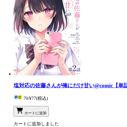
塩対応の佐藤さんが俺にだけ甘い@comic【単話
70
/
¥77
(税込)
カートに追加
カートに追加しました