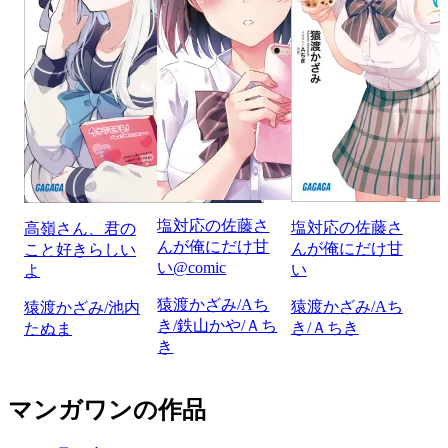
塩対応の佐藤さ
塩対応の佐藤さ
高嶺さん、君の
んが俺にだけ甘
んが俺にだけ甘
こと好きらしい
い@comic
い
よ
猿渡かざみ/Aち
猿渡かざみ/Aち
猿渡かざみ/池内
き/鉄山かや/Ａち
き/Ａちき
たぬま
き
マンガワンの作品