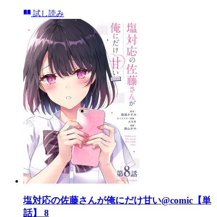
試し読み
塩対応の佐藤さんが俺にだけ甘い@comic【単
話】 8