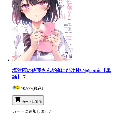
塩対応の佐藤さんが俺にだけ甘い@comic【単
話】 7
70
/
¥77
(税込)
カートに追加
カートに追加しました