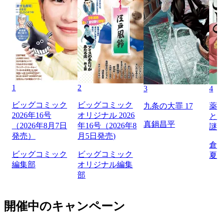
1
2
3
4
ビッグコミック
ビッグコミック
九条の大罪 17
薬
2026年16号
オリジナル 2026
と
真鍋昌平
（2026年8月7日
年16号（2026年8
謎
発売）
月5日発売)
倉
ビッグコミック
ビッグコミック
夏
編集部
オリジナル編集
部
開催中のキャンペーン