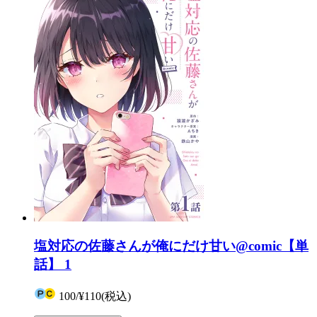
塩対応の佐藤さんが俺にだけ甘い@comic【単
話】 1
100
/
¥110
(税込)