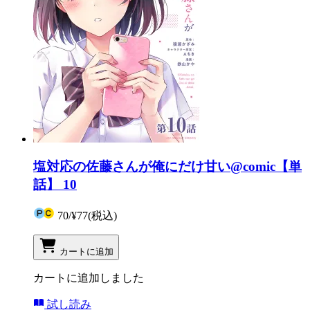
塩対応の佐藤さんが俺にだけ甘い@comic【単
話】 10
70
/
¥77
(税込)
カートに追加
カートに追加しました
試し読み