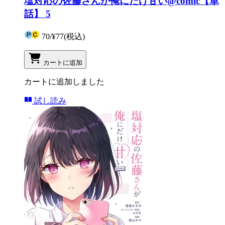
塩対応の佐藤さんが俺にだけ甘い@comic【単
話】 5
70
/
¥77
(税込)
カートに追加
カートに追加しました
試し読み