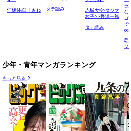
ラ
タテ読み
江坂純/臼土きね
赤城大空/タジマ
な
粒子/小野洋一郎
ゴ
で
タテ読み
com
島
ソ
少年・青年マンガランキング
もっと見る