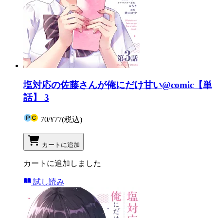
塩対応の佐藤さんが俺にだけ甘い@comic【単
話】 3
70
/
¥77
(税込)
カートに追加
カートに追加しました
試し読み