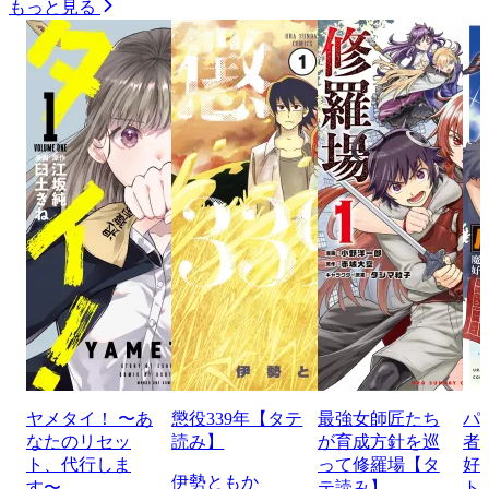
もっと見る
ヤメタイ！ 〜あ
懲役339年【タテ
最強女師匠たち
パ
なたのリセッ
読み】
が育成方針を巡
者
ト、代行しま
って修羅場【タ
好
伊勢ともか
す〜
テ読み】
ト