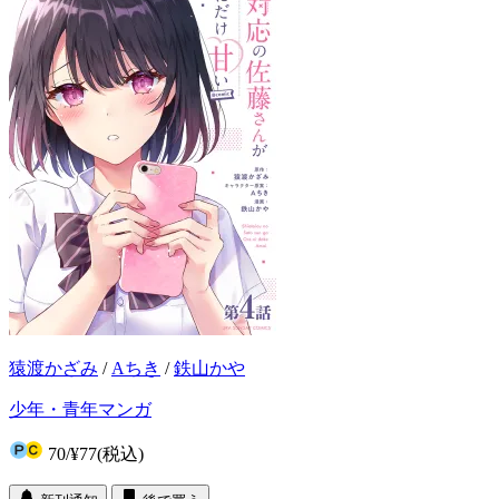
猿渡かざみ
/
Aちき
/
鉄山かや
少年・青年マンガ
70
/
¥77
(税込)