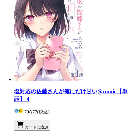
塩対応の佐藤さんが俺にだけ甘い@comic【単
話】 4
70
/
¥77
(税込)
カートに追加