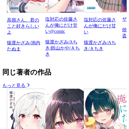
塩対応の佐藤さ
ザ
塩対応の佐藤さ
高嶺さん、君の
んが俺にだけ甘
んが俺にだけ甘
こと好きらしい
焼
い@comic
い
よ
斎
猿渡かざみ/Aち
猿渡かざみ/Aち
猿渡かざみ/池内
き/鉄山かや/Ａち
き/Ａちき
たぬま
き
同じ著者の作品
もっと見る