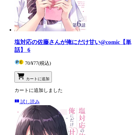
塩対応の佐藤さんが俺にだけ甘い@comic【単
話】 6
70
/
¥77
(税込)
カートに追加
カートに追加しました
試し読み