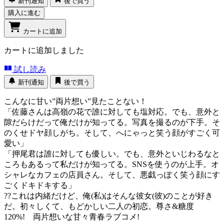
新刊通知
後で買う
購入に進む
カートに追加
カートに追加しました
試し読み
新刊通知
後で買う
こんなに甘い”両片想い”見たことない！
「佐藤さんは高嶺の花で誰に対しても塩対応。でも、意外と
隙だらけだって俺だけが知ってる。写真を撮るのが下手。そ
のくせドヤ顔しがち。そして、へにゃっと笑う顔がすごく可
愛い」
「押尾君は誰に対しても優しい。でも、意外といじわるなと
ころもあるって私だけが知ってる。SNSを使うのが上手。オ
シャレなカフェの店員さん。そして、悪戯っぽく笑う顔にす
ごくドキドキする」
??これは内緒だけど、俺(私)はそんな彼女(彼)のことが好き
だ。初々しくて、もどかしい二人の初恋。尊さ&糖度
120%! 両片想いな甘々青春ラブコメ!