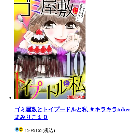
ゴミ屋敷とトイプードルと私 ＃キラキラtuber
まみりこ１０
150
/
¥165
(税込)