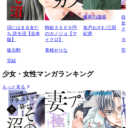
魔界の議場
自
女
沼にはまる女た
時給３５００円
魚戸おさむ/三田
ク
ち 読モ沼【合本
のカノジョ【マ
紀房
版】
イクロ】
ヨ
坂元勲
美桜せりな
完
完結
少女・女性マンガランキング
もっと見る