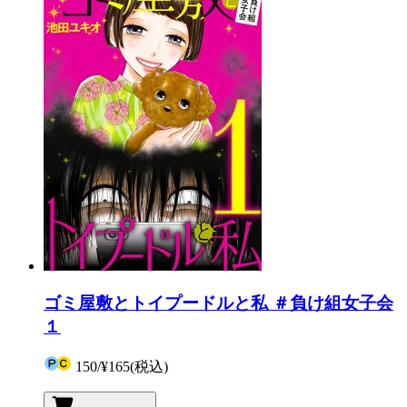
ゴミ屋敷とトイプードルと私 ＃負け組女子会
１
150
/
¥165
(税込)