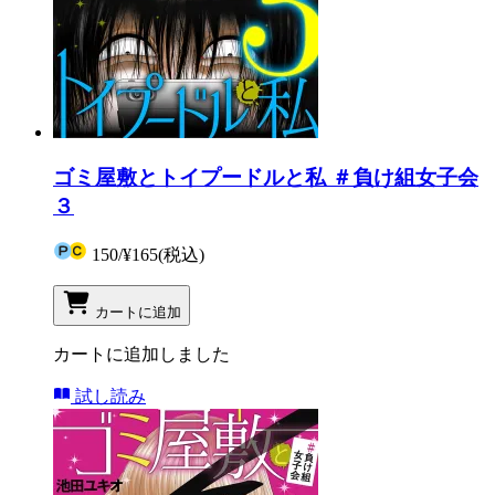
ゴミ屋敷とトイプードルと私 ＃負け組女子会
３
150
/
¥165
(税込)
カートに追加
カートに追加しました
試し読み