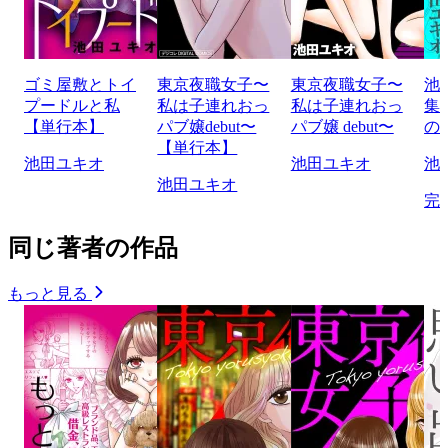
ゴミ屋敷とトイ
東京夜職女子〜
東京夜職女子〜
池
プードルと私
私は子連れおっ
私は子連れおっ
集
【単行本】
パブ嬢debut〜
パブ嬢 debut〜
の
【単行本】
池田ユキオ
池田ユキオ
池
池田ユキオ
完
同じ著者の作品
もっと見る