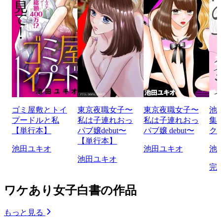
ゴミ屋敷とトイ
東京夜職女子〜
東京夜職女子〜
池
プードルと私
私は子連れおっ
私は子連れおっ
集
【単行本】
パブ嬢debut〜
パブ嬢 debut〜
ク
【単行本】
池田ユキオ
池田ユキオ
池
池田ユキオ
完
ワケあり女子白書の作品
もっと見る