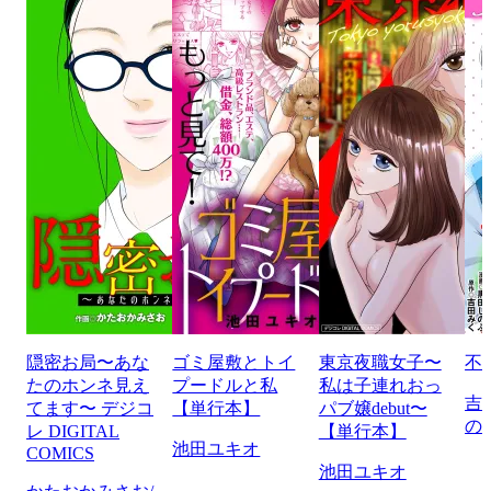
隠密お局〜あな
ゴミ屋敷とトイ
東京夜職女子〜
不
たのホンネ見え
プードルと私
私は子連れおっ
吉
てます〜 デジコ
【単行本】
パブ嬢debut〜
の
レ DIGITAL
【単行本】
池田ユキオ
COMICS
池田ユキオ