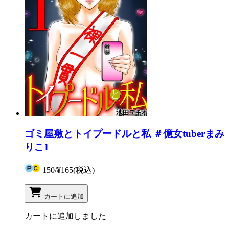
ゴミ屋敷とトイプードルと私 ＃億女tuberまみ
りこ1
150
/
¥165
(税込)
カートに追加
カートに追加しました