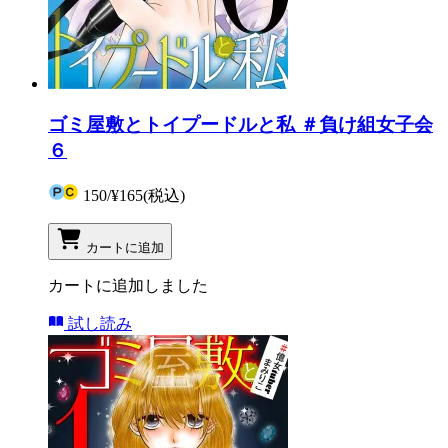
ゴミ屋敷とトイプードルと私 ＃負け組女子会
６
150
/
¥165
(税込)
カートに追加
カートに追加しました
試し読み