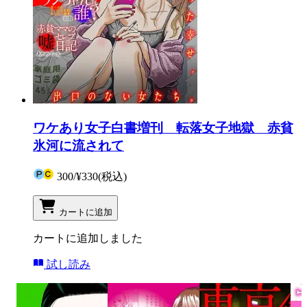
ワケあり女子白書増刊 転落女子地獄 赤貧
氷河に流されて
300
/
¥330
(税込)
カートに追加
カートに追加しました
試し読み