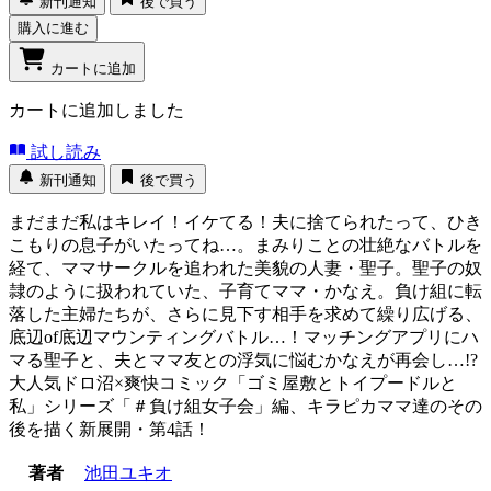
新刊通知
後で買う
購入に進む
カートに追加
カートに追加しました
試し読み
新刊通知
後で買う
まだまだ私はキレイ！イケてる！夫に捨てられたって、ひき
こもりの息子がいたってね…。まみりことの壮絶なバトルを
経て、ママサークルを追われた美貌の人妻・聖子。聖子の奴
隷のように扱われていた、子育てママ・かなえ。負け組に転
落した主婦たちが、さらに見下す相手を求めて繰り広げる、
底辺of底辺マウンティングバトル…！マッチングアプリにハ
マる聖子と、夫とママ友との浮気に悩むかなえが再会し…!?
大人気ドロ沼×爽快コミック「ゴミ屋敷とトイプードルと
私」シリーズ「＃負け組女子会」編、キラピカママ達のその
後を描く新展開・第4話！
著者
池田ユキオ