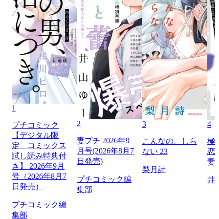
1
2
3
4
プチコミック
【デジタル限
妻プチ 2026年9
こんなの、しら
極
定 コミックス
月号(2026年8月7
ない 23
恋
試し読み特典付
日発売)
妻
き】 2026年9月
梨月詩
号（2026年8月7
プチコミック編
井
日発売）
集部
プチコミック編
集部