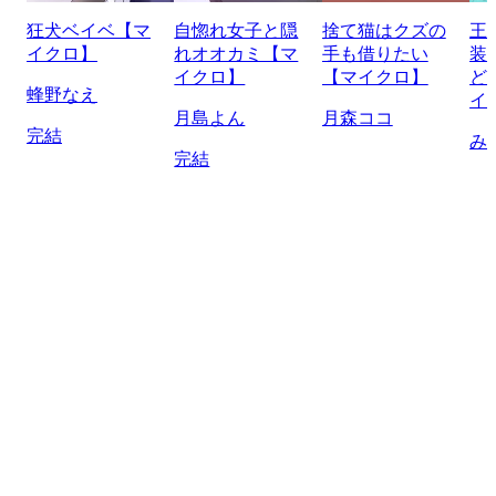
狂犬ベイベ【マ
自惚れ女子と隠
捨て猫はクズの
王
イクロ】
れオオカミ【マ
手も借りたい
装
イクロ】
【マイクロ】
ど
蜂野なえ
イ
月島よん
月森ココ
完結
み
完結