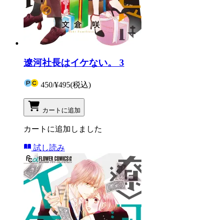
遼河社長はイケない。 3
450
/
¥495
(税込)
カートに追加
カートに追加しました
試し読み