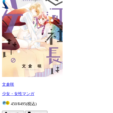
文倉咲
少女・女性マンガ
450
/
¥495
(税込)