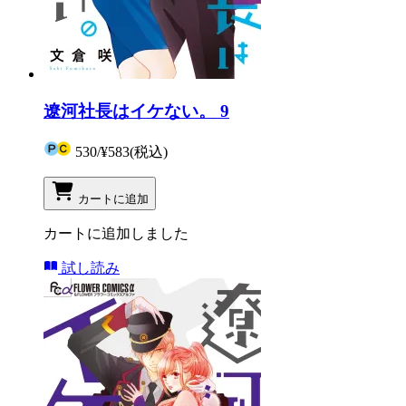
遼河社長はイケない。 9
530
/
¥583
(税込)
カートに追加
カートに追加しました
試し読み