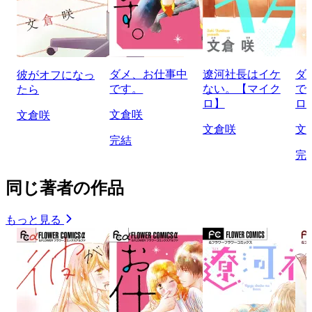
ダメ、お仕事中
遼河社長はイケ
ダ
彼がオフになっ
です。
ない。【マイク
で
たら
ロ】
ロ
文倉咲
文倉咲
文倉咲
文
完結
完
同じ著者の作品
もっと見る