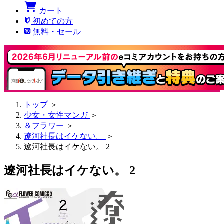
カート
初めての方
無料・セール
トップ
＞
少女・女性マンガ
＞
＆フラワー
＞
遼河社長はイケない。
＞
遼河社長はイケない。 2
遼河社長はイケない。 2