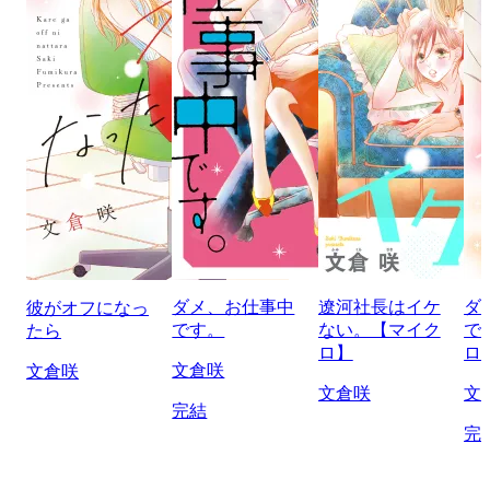
ダメ、お仕事中
遼河社長はイケ
ダ
彼がオフになっ
です。
ない。【マイク
で
たら
ロ】
ロ
文倉咲
文倉咲
文倉咲
文
完結
完