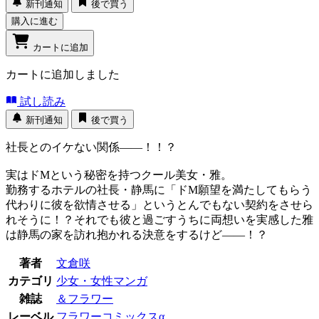
新刊通知
後で買う
購入に進む
カートに追加
カートに追加しました
試し読み
新刊通知
後で買う
社長とのイケない関係――！！？
実はドMという秘密を持つクール美女・雅。
勤務するホテルの社長・静馬に「ドM願望を満たしてもらう
代わりに彼を欲情させる」というとんでもない契約をさせら
れそうに！？それでも彼と過ごすうちに両想いを実感した雅
は静馬の家を訪れ抱かれる決意をするけど――！？
著者
文倉咲
カテゴリ
少女・女性マンガ
雑誌
＆フラワー
レーベル
フラワーコミックスα