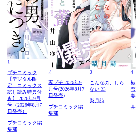
1
2
3
4
プチコミック
【デジタル限
妻プチ 2026年9
こんなの、しら
極
定 コミックス
月号(2026年8月7
ない 23
恋
試し読み特典付
日発売)
妻
き】 2026年9月
梨月詩
号（2026年8月7
プチコミック編
井
日発売）
集部
プチコミック編
集部