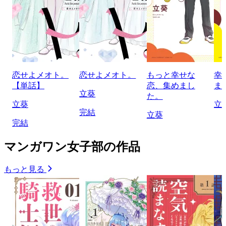
恋せよメオト。
恋せよメオト。
もっと幸せな
幸
【単話】
恋、集めまし
ま
立葵
た。
立葵
立
完結
立葵
完結
マンガワン女子部の作品
もっと見る