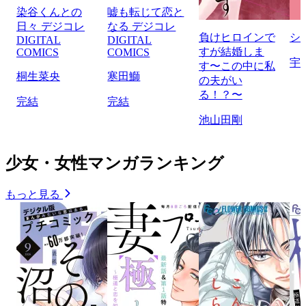
染谷くんとの
嘘も転じて恋と
日々 デジコレ
なる デジコレ
負けヒロインで
シ
DIGITAL
DIGITAL
すが結婚しま
COMICS
COMICS
宇
す〜この中に私
桐生菜央
寒田鰤
の夫がい
る！？〜
完結
完結
池山田剛
少女・女性マンガランキング
もっと見る