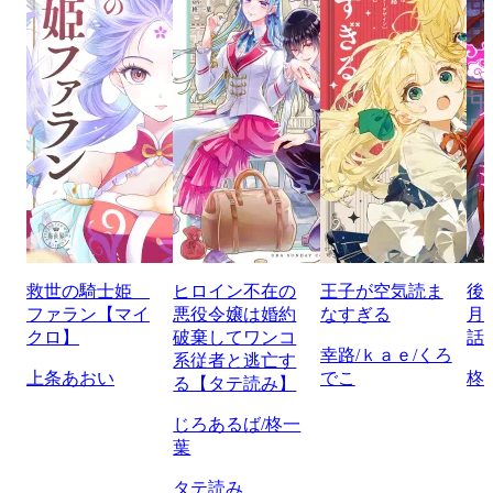
救世の騎士姫
ヒロイン不在の
王子が空気読ま
後
ファラン【マイ
悪役令嬢は婚約
なすぎる
月
クロ】
破棄してワンコ
話
幸路/ｋａｅ/くろ
系従者と逃亡す
上条あおい
でこ
柊
る【タテ読み】
じろあるば/柊一
葉
タテ読み