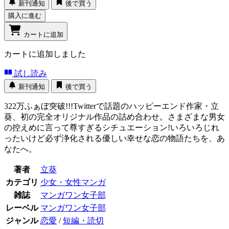
新刊通知
後で買う
購入に進む
カートに追加
カートに追加しました
試し読み
新刊通知
後で買う
322万ふぁぼ突破!!!Twitterで話題のハッピーエンド作家・立
葵、初の完全オリジナル作品の詰め合わせ。さまざまな男女
の控えめに言って尊すぎるシチュエーション!いろいろじれ
ったいけど必ず浄化される優しい幸せな恋の物語たちを、あ
なたへ。
著者
立葵
カテゴリ
少女・女性マンガ
雑誌
マンガワン女子部
レーベル
マンガワン女子部
ジャンル
恋愛
/
短編・読切