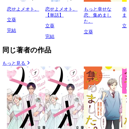
恋せよメオト。
恋せよメオト。
もっと幸せな
幸
【単話】
恋、集めまし
ま
立葵
た。
立葵
立
完結
立葵
完結
同じ著者の作品
もっと見る