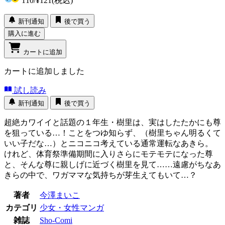
110
/
¥121
(税込)
新刊通知
後で買う
購入に進む
カートに追加
カートに追加しました
試し読み
新刊通知
後で買う
超絶カワイイと話題の１年生・樹里は、実はしたたかにも尊
を狙っている…！ことをつゆ知らず、（樹里ちゃん明るくて
いい子だな…）とニコニコ考えている通常運転なあきら。
けれど、体育祭準備期間に入りさらにモテモテになった尊
と、そんな尊に親しげに近づく樹里を見て……遠慮がちなあ
きらの中で、ワガママな気持ちが芽生えてもいて…？
著者
今澤まいこ
カテゴリ
少女・女性マンガ
雑誌
Sho-Comi