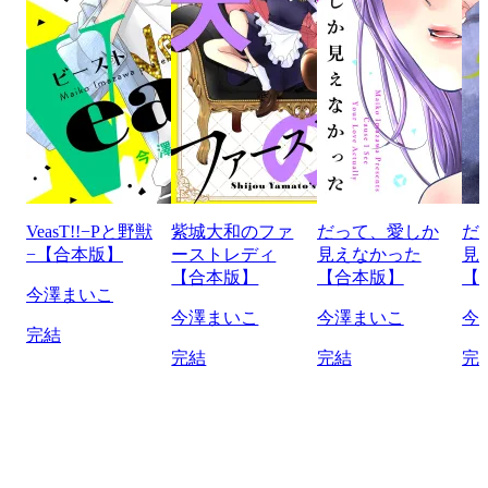
VeasT!!−Pと野獣
紫城大和のファ
だって、愛しか
だ
−【合本版】
ーストレディ
見えなかった
見
【合本版】
【合本版】
【
今澤まいこ
今澤まいこ
今澤まいこ
今
完結
完結
完結
完