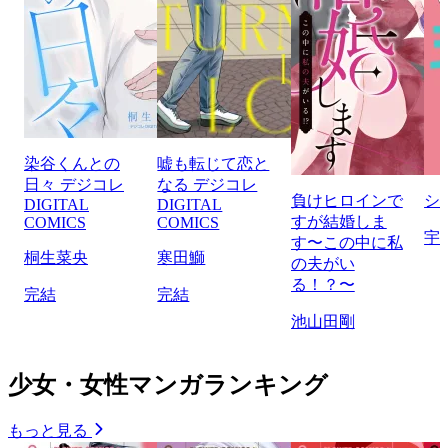
染谷くんとの
嘘も転じて恋と
日々 デジコレ
なる デジコレ
負けヒロインで
シ
DIGITAL
DIGITAL
すが結婚しま
COMICS
COMICS
宇
す〜この中に私
桐生菜央
寒田鰤
の夫がい
る！？〜
完結
完結
池山田剛
少女・女性マンガランキング
もっと見る