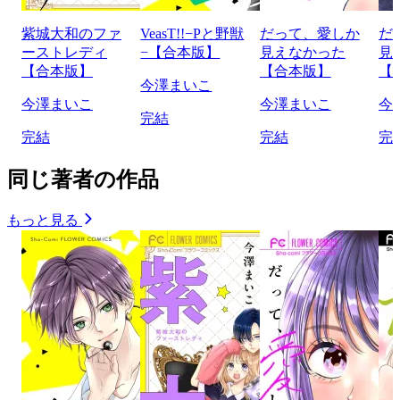
紫城大和のファ
VeasT!!−Pと野獣
だって、愛しか
だ
ーストレディ
−【合本版】
見えなかった
見
【合本版】
【合本版】
【
今澤まいこ
今澤まいこ
今澤まいこ
今
完結
完結
完結
完
同じ著者の作品
もっと見る