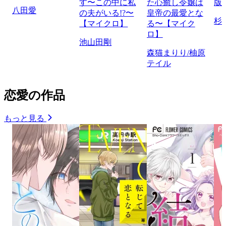
す〜この中に私
た心癒し令嬢は
版
八田愛
の夫がいる!?〜
皇帝の最愛とな
杉
【マイクロ】
る〜【マイク
ロ】
池山田剛
森猫まりり/柚原
テイル
恋愛の作品
もっと見る