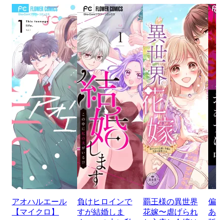
アオハルエール
負けヒロインで
覇王様の異世界
偏
【マイクロ】
すが結婚しま
花嫁〜虐げられ
あ