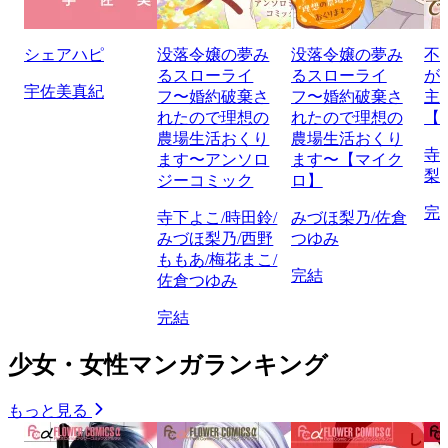
シェアハピ
没落令嬢の夢み
没落令嬢の夢み
不
るスローライ
るスローライ
が
宇佐美真紀
フ〜婚約破棄さ
フ〜婚約破棄さ
主
れたので理想の
れたので理想の
【
農場生活おくり
農場生活おくり
寺
ます〜アンソロ
ます〜【マイク
梨
ジーコミック
ロ】
完
寺下よこ/時田鈴/
みづほ梨乃/佐倉
みづほ梨乃/西野
つゆみ
ももあ/梅花まこ/
完結
佐倉つゆみ
完結
少女・女性マンガランキング
もっと見る