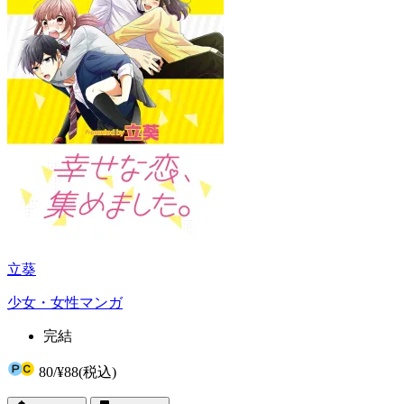
立葵
少女・女性マンガ
完結
80
/
¥88
(税込)