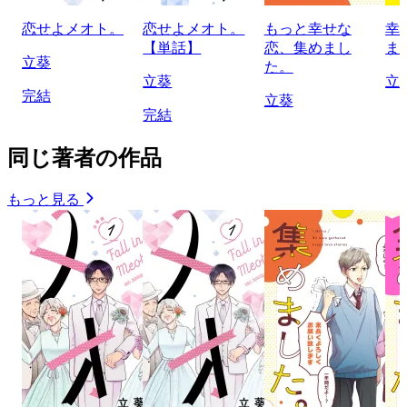
恋せよメオト。
恋せよメオト。
もっと幸せな
幸
【単話】
恋、集めまし
ま
立葵
た。
立葵
立
完結
立葵
完結
同じ著者の作品
もっと見る