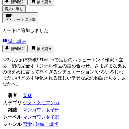
新刊通知
後で買う
購入に進む
カートに追加
カートに追加しました
試し読み
新刊通知
後で買う
322万ふぁぼ突破!!!Twitterで話題のハッピーエンド作家・立
葵、初の完全オリジナル作品の詰め合わせ。さまざまな男女
の控えめに言って尊すぎるシチュエーション!いろいろじれ
ったいけど必ず浄化される優しい幸せな恋の物語たちを、あ
なたへ。
著者
立葵
カテゴリ
少女・女性マンガ
雑誌
マンガワン女子部
レーベル
マンガワン女子部
ジャンル
恋愛
/
短編・読切