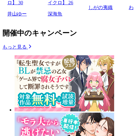
ロ】 30
イクロ】 26
しがの夷織
わ
井山ゆー
深海魚
開催中のキャンペーン
もっと見る