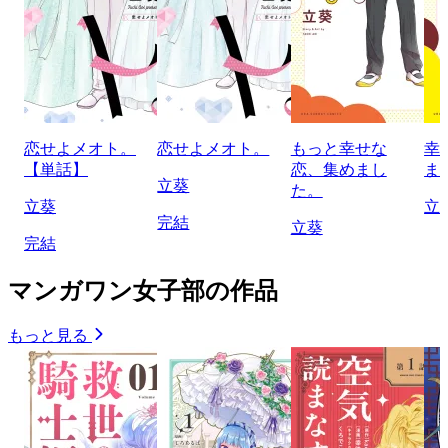
恋せよメオト。
恋せよメオト。
もっと幸せな
幸
【単話】
恋、集めまし
ま
立葵
た。
立葵
立
完結
立葵
完結
マンガワン女子部の作品
もっと見る