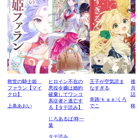
救世の騎士姫
ヒロイン不在の
王子が空気読ま
後
ファラン【マイ
悪役令嬢は婚約
なすぎる
月
クロ】
破棄してワンコ
話
幸路/ｋａｅ/くろ
系従者と逃亡す
上条あおい
でこ
柊
る【タテ読み】
じろあるば/柊一
葉
タテ読み