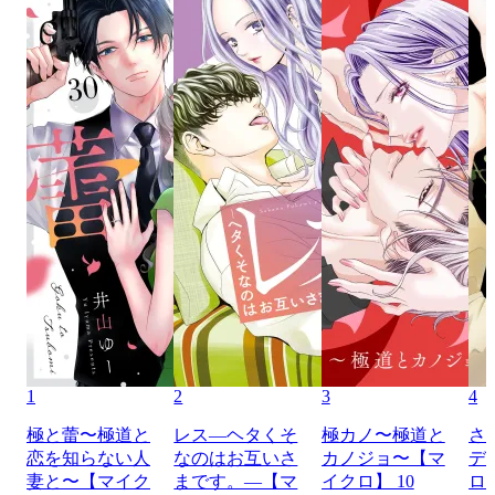
1
2
3
4
極と蕾〜極道と
レス―ヘタくそ
極カノ〜極道と
さ
恋を知らない人
なのはお互いさ
カノジョ〜【マ
デ
妻と〜【マイク
まです。―【マ
イクロ】 10
ロ】