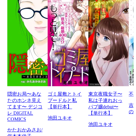
隠密お局〜あな
ゴミ屋敷とトイ
東京夜職女子〜
不
たのホンネ見え
プードルと私
私は子連れおっ
吉
てます〜 デジコ
【単行本】
パブ嬢debut〜
の
レ DIGITAL
【単行本】
池田ユキオ
COMICS
池田ユキオ
かたおかみさお/