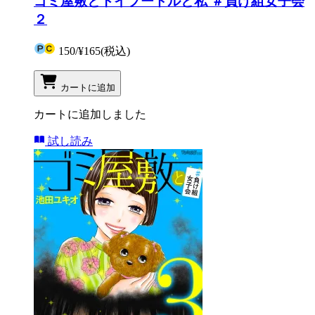
ゴミ屋敷とトイプードルと私 ＃負け組女子会
２
150
/
¥165
(税込)
カートに追加
カートに追加しました
試し読み