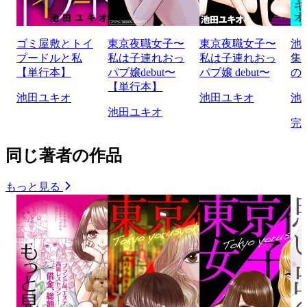
ゴミ屋敷とトイ
東京夜職女子〜
東京夜職女子〜
池
プードルと私
私は子連れおっ
私は子連れおっ
集
【単行本】
パブ嬢debut〜
パブ嬢 debut〜
の
【単行本】
池田ユキオ
池田ユキオ
池
池田ユキオ
完
同じ著者の作品
もっと見る