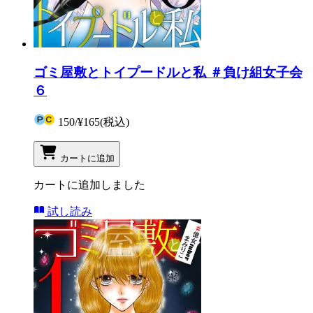
ゴミ屋敷とトイプードルと私 ＃負け組女子会
６
150
/
¥165
(税込)
カートに追加
カートに追加しました
試し読み