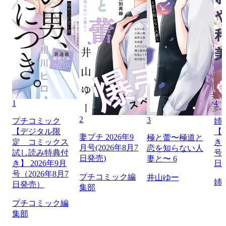
1
4
2
3
プチコミック
姉
【デジタル限
【
妻プチ 2026年9
極と蕾〜極道と
定 コミックス
き】
月号(2026年8月7
恋を知らない人
試し読み特典付
号（
日発売)
妻と〜 6
き】 2026年9月
日
号（2026年8月7
プチコミック編
井山ゆー
姉
日発売）
集部
プチコミック編
集部