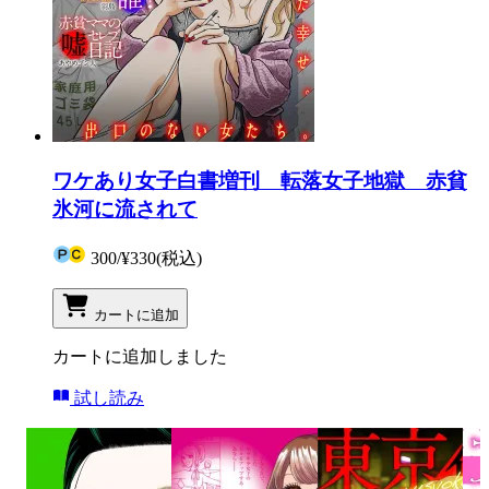
ワケあり女子白書増刊 転落女子地獄 赤貧
氷河に流されて
300
/
¥330
(税込)
カートに追加
カートに追加しました
試し読み