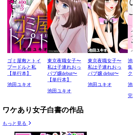
ゴミ屋敷とトイ
東京夜職女子〜
東京夜職女子〜
池
プードルと私
私は子連れおっ
私は子連れおっ
集
【単行本】
パブ嬢debut〜
パブ嬢 debut〜
ク
【単行本】
池田ユキオ
池田ユキオ
池
池田ユキオ
完
ワケあり女子白書の作品
もっと見る