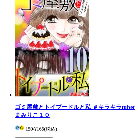
ゴミ屋敷とトイプードルと私 ＃キラキラtuber
まみりこ１０
150
/
¥165
(税込)