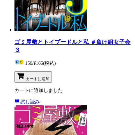
ゴミ屋敷とトイプードルと私 ＃負け組女子会
３
150
/
¥165
(税込)
カートに追加
カートに追加しました
試し読み