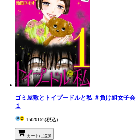
ゴミ屋敷とトイプードルと私 ＃負け組女子会
１
150
/
¥165
(税込)
カートに追加