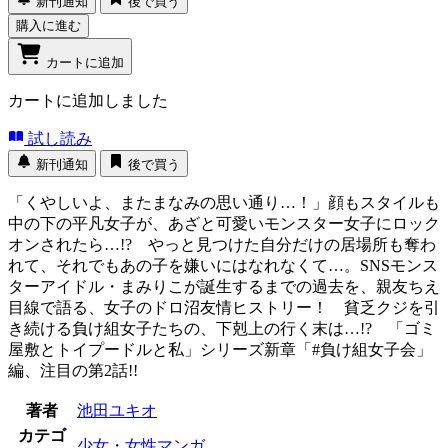
新刊通知
後で買う
購入に進む
カートに追加
カートに追加しました
試し読み
新刊通知
後で買う
「くやしいよ、またまなみの思い通り…！」顔もスタイルも
中の下の平凡女子が、あざと可愛いモンスター女子にロック
オンされたら…!? やっと見つけた自分だけの居場所も奪わ
れて、それでもあの子を嫌いにはなれなくて…。SNSモンス
ターアイドル・まみりこが誕生するまでの過去を、親友ちえ
目線で語る、女子のドロ沼友情ヒストリー！ 貧乏クジを引
き続ける負け組女子たちの、下剋上の行く末は…!? 「ゴミ
屋敷とトイプードルと私」シリーズ新章「#負け組女子会」
編、注目の第2話!!
著者
池田ユキオ
カテゴ
少女・女性マンガ