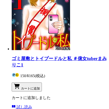
ゴミ屋敷とトイプードルと私 ＃億女tuberまみ
りこ1
150
/
¥165
(税込)
カートに追加
カートに追加しました
試し読み