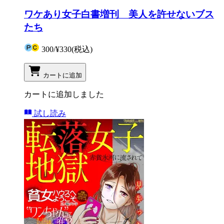
ワケあり女子白書増刊 美人を許せないブス
たち
300
/
¥330
(税込)
カートに追加
カートに追加しました
試し読み