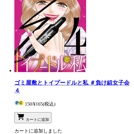
ゴミ屋敷とトイプードルと私 ＃負け組女子会
４
150
/
¥165
(税込)
カートに追加
カートに追加しました