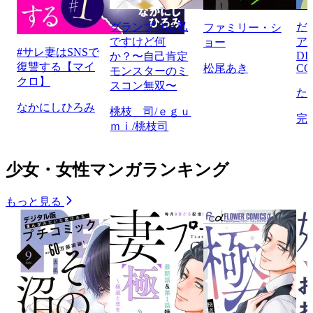
グランプリは私
だ
ファミリー・シ
ですけど何
ア
ョー
#サレ妻はSNSで
DI
か？〜自己肯定
復讐する【マイ
松尾あき
CO
モンスターのミ
クロ】
スコン無双〜
た
なかにしひろみ
桃枝 司/ｅｇｕ
完
ｍｉ/桃枝司
少女・女性マンガランキング
もっと見る