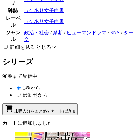
リ
雑誌
ワケあり女子白書
レーベ
ワケあり女子白書
ル
ジャン
政治・社会
/
禁断
/
ヒューマンドラマ
/
SNS
/
ダー
ル
ク
詳細を見る
とじる
シリーズ
98巻まで配信中
1巻から
最新刊から
未購入分をまとめてカートに追加
カートに追加しました