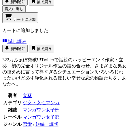
新刊通知
後で買う
購入に進む
カートに追加
カートに追加しました
試し読み
新刊通知
後で買う
322万ふぁぼ突破!!!Twitterで話題のハッピーエンド作家・立
葵、初の完全オリジナル作品の詰め合わせ。さまざまな男女
の控えめに言って尊すぎるシチュエーション!いろいろじれ
ったいけど必ず浄化される優しい幸せな恋の物語たちを、あ
なたへ。
著者
立葵
カテゴリ
少女・女性マンガ
雑誌
マンガワン女子部
レーベル
マンガワン女子部
ジャンル
恋愛
/
短編・読切