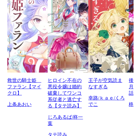
救世の騎士姫
ヒロイン不在の
王子が空気読ま
後
ファラン【マイ
悪役令嬢は婚約
なすぎる
月
クロ】
破棄してワンコ
話
幸路/ｋａｅ/くろ
系従者と逃亡す
上条あおい
でこ
柊
る【タテ読み】
じろあるば/柊一
葉
タテ読み