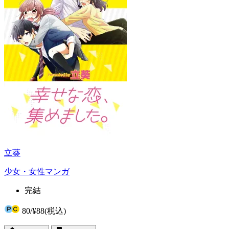
立葵
少女・女性マンガ
完結
80
/
¥88
(税込)