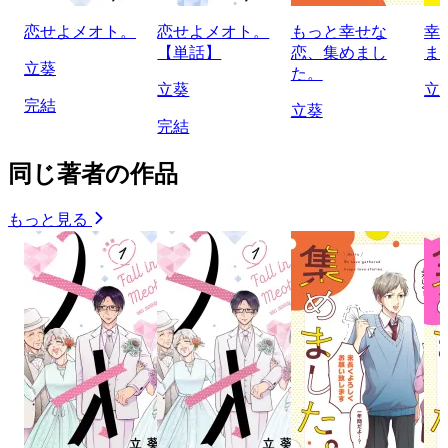
恋せよメオト。
恋せよメオト。
もっと幸せな
幸
【単話】
恋、集めまし
ま
立葵
た。
立葵
立
完結
立葵
完結
同じ著者の作品
もっと見る