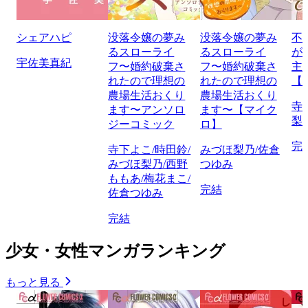
シェアハピ
没落令嬢の夢み
没落令嬢の夢み
不
るスローライ
るスローライ
が
宇佐美真紀
フ〜婚約破棄さ
フ〜婚約破棄さ
主
れたので理想の
れたので理想の
【
農場生活おくり
農場生活おくり
寺
ます〜アンソロ
ます〜【マイク
梨
ジーコミック
ロ】
完
寺下よこ/時田鈴/
みづほ梨乃/佐倉
みづほ梨乃/西野
つゆみ
ももあ/梅花まこ/
完結
佐倉つゆみ
完結
少女・女性マンガランキング
もっと見る