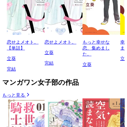
恋せよメオト。
恋せよメオト。
もっと幸せな
幸
【単話】
恋、集めまし
ま
立葵
た。
立葵
立
完結
立葵
完結
マンガワン女子部の作品
もっと見る