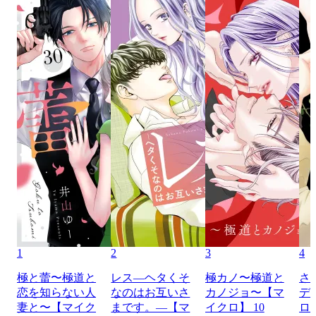
1
2
3
4
極と蕾〜極道と
レス―ヘタくそ
極カノ〜極道と
さ
恋を知らない人
なのはお互いさ
カノジョ〜【マ
デ
妻と〜【マイク
まです。―【マ
イクロ】 10
ロ】