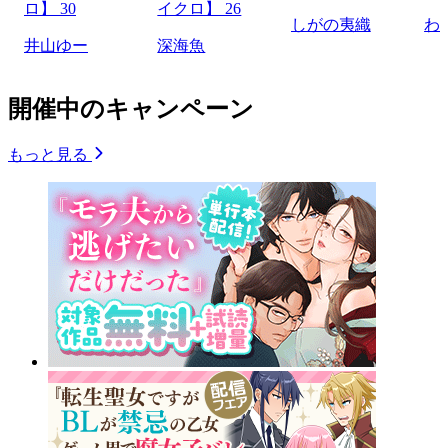
ロ】 30
イクロ】 26
しがの夷織
わ
井山ゆー
深海魚
開催中のキャンペーン
もっと見る