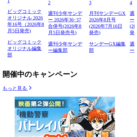
1
2
3
4
ビッグコミック
週刊少年サンデ
月刊サンデーGX
週
オリジナル 2026
ー 2026年36･37
2026年8月号
ー 
年16号（2026年8
合併号(2026年8
(2026年7月16日
(2
月5日発売)
月5日発売号)
発売)
発
ビッグコミック
週刊少年サンデ
サンデーGX編集
週
オリジナル編集
ー編集部
部
ー
部
開催中のキャンペーン
もっと見る