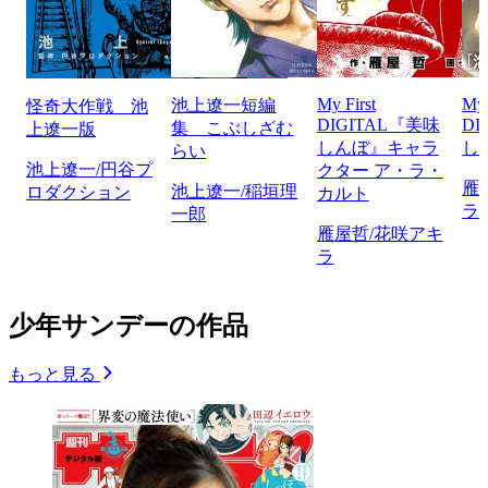
My First
My 
池上遼一短編
怪奇大作戦 池
DIGITAL『美味
DI
集 こぶしざむ
上遼一版
しんぼ』キャラ
し
らい
池上遼一/円谷プ
クター ア・ラ・
雁
池上遼一/稲垣理
ロダクション
カルト
ラ
一郎
雁屋哲/花咲アキ
ラ
少年サンデーの作品
もっと見る