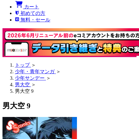
カート
初めての方
無料・セール
トップ
＞
少年・青年マンガ
＞
少年サンデー
＞
男大空
＞
男大空 9
男大空 9