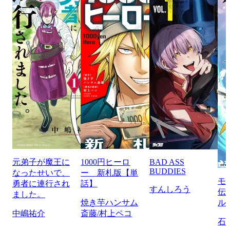
元弟子が魔王に
1000円ヒーロ
BAD ASS
BUDDIES
なったせいで、
ー 新札版【単
モ
勇者に連行され
話】
すんしろう
伝
ました。
焼き芋ハンサム
ル
中嶋祐介
斎藤/村上ペコ
石