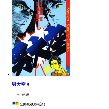
男大空 9
完結
530
/
¥583
(税込)