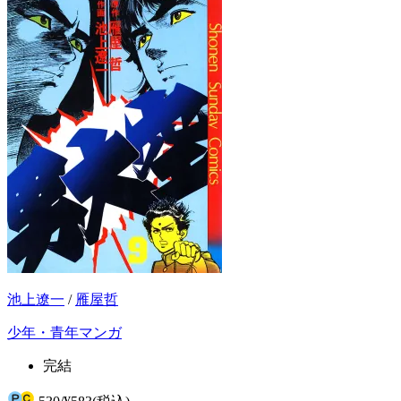
池上遼一
/
雁屋哲
少年・青年マンガ
完結