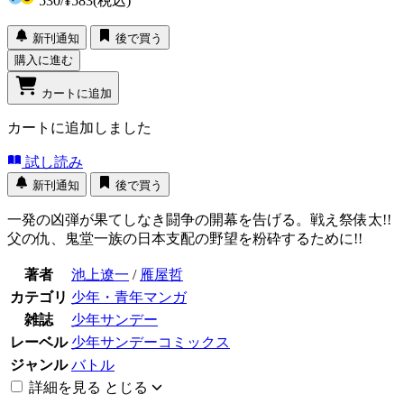
530
/
¥583
(税込)
新刊通知
後で買う
購入に進む
カートに追加
カートに追加しました
試し読み
新刊通知
後で買う
一発の凶弾が果てしなき闘争の開幕を告げる。戦え祭俵太!!
父の仇、鬼堂一族の日本支配の野望を粉砕するために!!
著者
池上遼一
/
雁屋哲
カテゴリ
少年・青年マンガ
雑誌
少年サンデー
レーベル
少年サンデーコミックス
ジャンル
バトル
詳細を見る
とじる