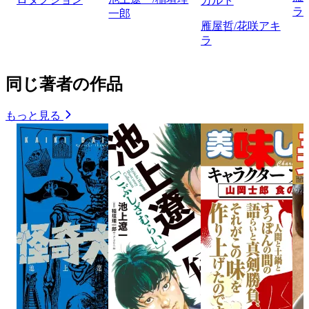
カルト
ラ
一郎
雁屋哲/花咲アキ
ラ
同じ著者の作品
もっと見る