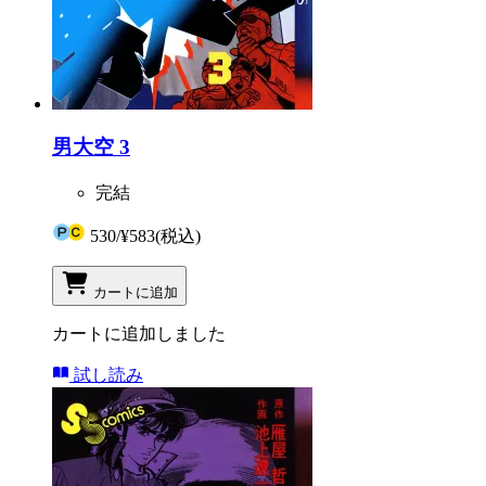
男大空 3
完結
530
/
¥583
(税込)
カートに追加
カートに追加しました
試し読み