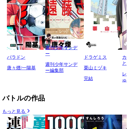
週刊少年サンデ
ー
パラドン
ドラゲミス
カ
と
週刊少年サンデ
唐々煙/一陽基
栗山ミヅキ
ー編集部
レ
完結
ゅ
バトルの作品
もっと見る