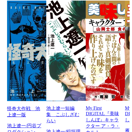
My First
My 
池上遼一短編
怪奇大作戦 池
DIGITAL『美味
DI
集 こぶしざむ
上遼一版
しんぼ』キャラ
し
らい
池上遼一/円谷プ
クター ア・ラ・
雁
池上遼一/稲垣理
ロダクション