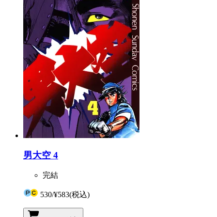
男大空 4
完結
530
/
¥583
(税込)