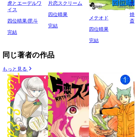
虎とエーデルワ
片恋スクリーム
ザ
イス
四位晴果
焼
メテオド
四位晴果/毘斗
斎
完結
四位晴果
完結
完結
同じ著者の作品
もっと見る