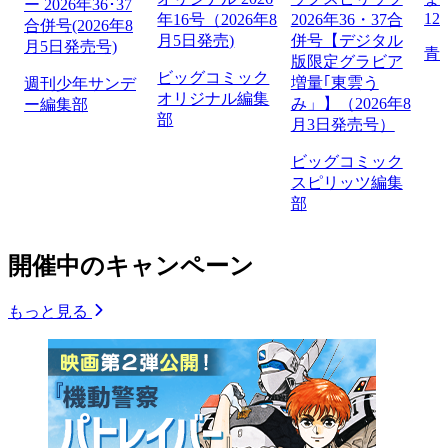
ー 2026年36･37
12
年16号（2026年8
2026年36・37合
合併号(2026年8
月5日発売)
併号【デジタル
月5日発売号)
青
版限定グラビア
ビッグコミック
増量｢東雲う
週刊少年サンデ
オリジナル編集
み」】（2026年8
ー編集部
部
月3日発売号）
ビッグコミック
スピリッツ編集
部
開催中のキャンペーン
もっと見る