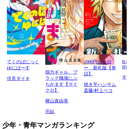
てくのぱにっく
1000円ヒーロ
BA
BU
ゆにばーす
ー 新札版【単
脱力ギャル、ブ
話】
す
ラック職場にぶ
伏見ダイキ
ちかます【マイ
焼き芋ハンサム
クロ】
斎藤/村上ペコ
横山真由美
完結
少年・青年マンガランキング