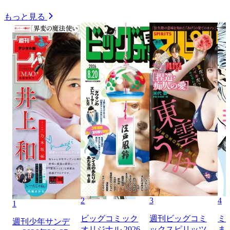
もっと見る
2
3
4
1
ビッグコミック
週刊ビッグコミ
ミ
週刊少年サンデ
オリジナル 2026
ックスピリッツ
ま