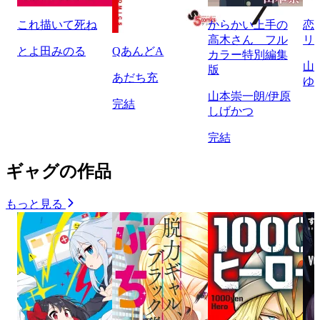
これ描いて死ね
からかい上手の
恋
高木さん フル
リ
とよ田みのる
QあんどA
カラー特別編集
山
版
あだち充
ゆ
山本崇一朗/伊原
完結
しげかつ
完結
ギャグの作品
もっと見る