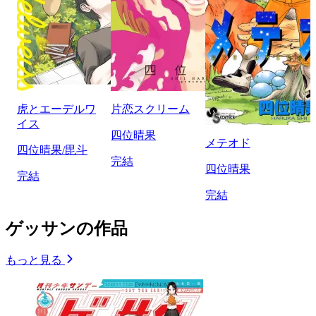
虎とエーデルワ
片恋スクリーム
イス
四位晴果
メテオド
四位晴果/毘斗
完結
四位晴果
完結
完結
ゲッサンの作品
もっと見る