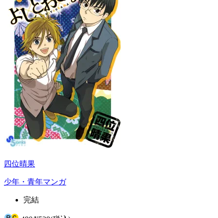
四位晴果
少年・青年マンガ
完結