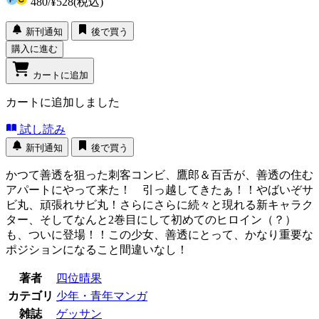
480
/
¥528
(税込)
新刊通知
後で買う
購入に進む
カートに追加
カートに追加しました
試し読み
新刊通知
後で買う
かつて善透を狙った刺客コンビ、鷹郎＆百舌が、善透の住む
アパートにやって来た！ 引っ越してきたぁ！！やばいぞサ
ビ丸、頑張れサビ丸！さらにさらに続々と現れる新キャラク
ター、そしてなんと2巻目にして初めてのヒロイン（？）
も、ついに登場！！この少女、善透にとって、かなり重要な
ポジションになること間違いなし！
著者
四位晴果
カテゴリ
少年・青年マンガ
雑誌
ゲッサン