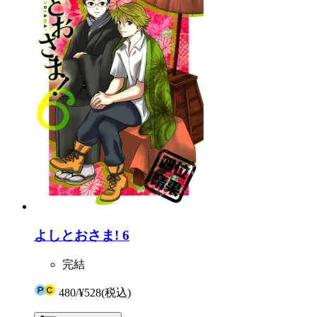
よしとおさま! 6
完結
480
/
¥528
(税込)