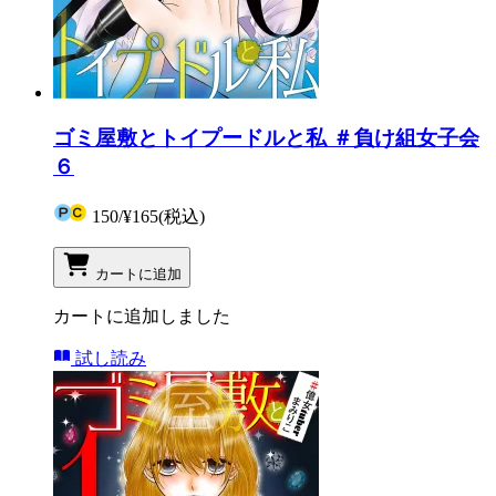
ゴミ屋敷とトイプードルと私 ＃負け組女子会
６
150
/
¥165
(税込)
カートに追加
カートに追加しました
試し読み