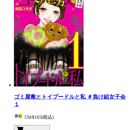
ゴミ屋敷とトイプードルと私 ＃負け組女子会
１
150
/
¥165
(税込)