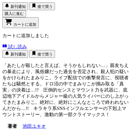
新刊通知
後で買う
購入に進む
カートに追加
カートに追加しました
試し読み
新刊通知
後で買う
「あたしが殺したと言えば、そうかもしれない…」親友ちえ
の暴走により、風俗嬢だった過去を否定され、殺人犯の疑い
をかけられたまみりこ。ライブ配信での衝撃発言に、視聴者
たちは騒然とする。ドロ沼の中でまみりこが掴み取る「真
実」の決着は…!? 圧倒的センスとマウント力を武器に、底
辺地下アイドルからメジャー級の人気ライバーにのし上がっ
てきたまみりこ。絶対に、絶対にこんなところで終われない
んだから…!! キラキラ系SNSインフルエンサーの下剋上マ
ウントストーリー、激動の第一部クライマックス！
著者
池田ユキオ