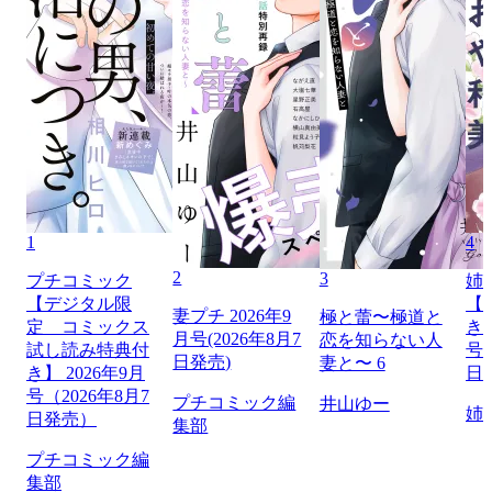
1
4
2
3
プチコミック
姉
【デジタル限
【
妻プチ 2026年9
極と蕾〜極道と
定 コミックス
き】
月号(2026年8月7
恋を知らない人
試し読み特典付
号（
日発売)
妻と〜 6
き】 2026年9月
日
号（2026年8月7
プチコミック編
井山ゆー
姉
日発売）
集部
プチコミック編
集部