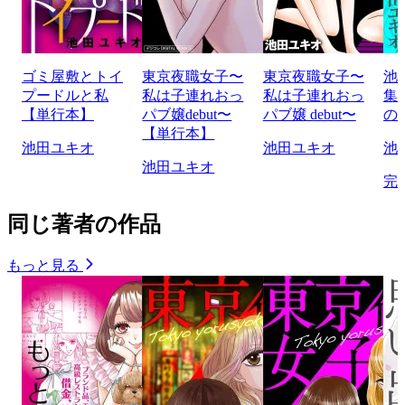
ゴミ屋敷とトイ
東京夜職女子〜
東京夜職女子〜
池
プードルと私
私は子連れおっ
私は子連れおっ
集
【単行本】
パブ嬢debut〜
パブ嬢 debut〜
の
【単行本】
池田ユキオ
池田ユキオ
池
池田ユキオ
完
同じ著者の作品
もっと見る