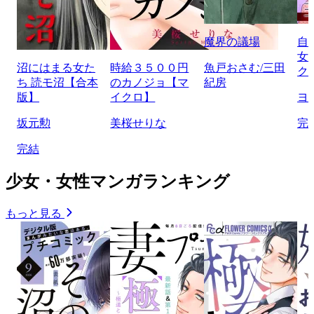
魔界の議場
自
女
沼にはまる女た
時給３５００円
魚戸おさむ/三田
ク
ち 読モ沼【合本
のカノジョ【マ
紀房
版】
イクロ】
ヨ
坂元勲
美桜せりな
完
完結
少女・女性マンガランキング
もっと見る