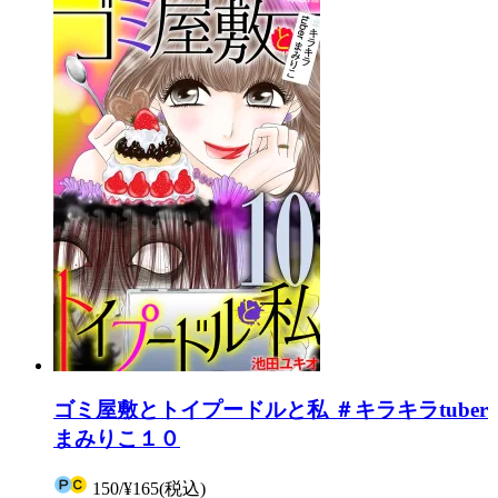
ゴミ屋敷とトイプードルと私 ＃キラキラtuber
まみりこ１０
150
/
¥165
(税込)