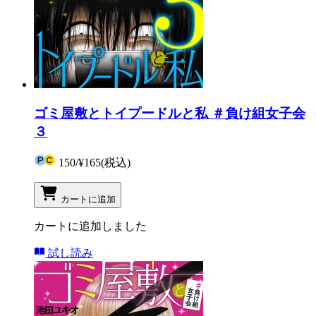
ゴミ屋敷とトイプードルと私 ＃負け組女子会
３
150
/
¥165
(税込)
カートに追加
カートに追加しました
試し読み