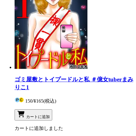
ゴミ屋敷とトイプードルと私 ＃億女tuberまみ
りこ1
150
/
¥165
(税込)
カートに追加
カートに追加しました