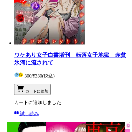
ワケあり女子白書増刊 転落女子地獄 赤貧
氷河に流されて
300
/
¥330
(税込)
カートに追加
カートに追加しました
試し読み