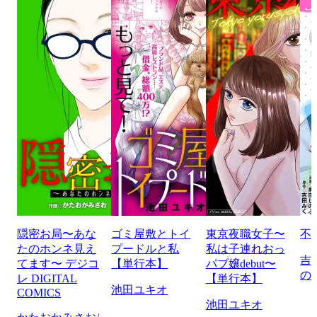
隠密お局〜あな
ゴミ屋敷とトイ
東京夜職女子〜
不
たのホンネ見え
プードルと私
私は子連れおっ
吉
てます〜 デジコ
【単行本】
パブ嬢debut〜
の
レ DIGITAL
【単行本】
池田ユキオ
COMICS
池田ユキオ