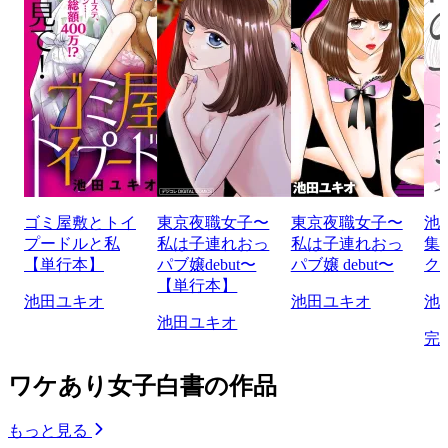
ゴミ屋敷とトイ
東京夜職女子〜
東京夜職女子〜
池
プードルと私
私は子連れおっ
私は子連れおっ
集
【単行本】
パブ嬢debut〜
パブ嬢 debut〜
ク
【単行本】
池田ユキオ
池田ユキオ
池
池田ユキオ
完
ワケあり女子白書の作品
もっと見る