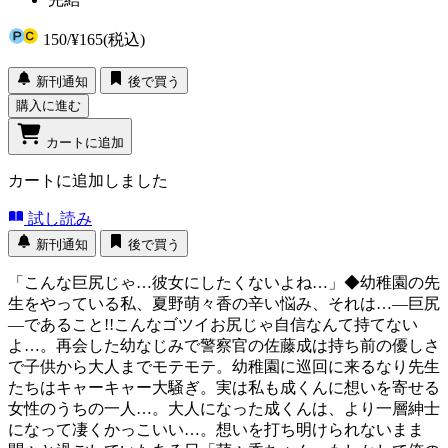
150
/
¥165
(税込)
新刊通知
後で買う
購入に進む
カートに追加
カートに追加しました
試し読み
新刊通知
後で買う
「こんな巨尻じゃ…彼女にしたくないよね…」◆幼稚園の先
生をやっている私、夏野萌々香の辛い悩み、それは…―巨尻
―であること!!こんなゴツイお尻じゃ自信なんて持てない
よ…。再会した幼なじみで警察官の佐藤成は持ち前の優しさ
で子供から大人までモテモテ。幼稚園に巡回に来るなり先生
たちはキャーキャー大騒ぎ。実は私も成くんに想いを寄せる
女性のうちの一人…。大人になった成くんは、より一層紳士
になって凄くかっこいい…。想いを打ち明けられないまま