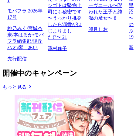
1
シゴトは堅物上
ーヴニール〜呪
里
モバフラ 2026年
司にも秘密です
われた王子と純
沼
17号
〜うっかり挑発
潔の魔女〜 8
〜
したら溺愛がは
の
桃乃みく/宮城杏
卯月しお
じまりまし
ぶ
奈/本はるか/モバ
19
た!?〜 21
フラ編集部/陽丘
ハオ/響 あい
新
澤村鞠子
先行配信
開催中のキャンペーン
もっと見る