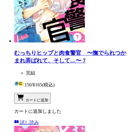
むっちりヒップと肉食警官 〜撫でられつか
まれ弄ばれて、そして…〜 7
完結
150
/
¥165
(税込)
カートに追加
カートに追加しました
試し読み