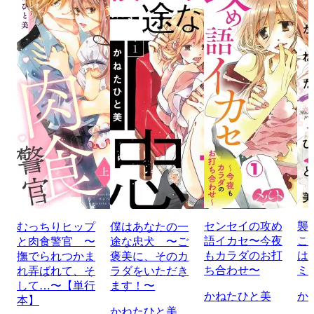
センセイの攻め
襲
むっちりヒップ
僕はあなたの一
語イカセ〜今夜
こ
と肉食警官 〜
途な忠犬 〜ご
もカラダのお打
は
撫でられつかま
褒美に、そのカ
ち合わせ〜
ミ
れ弄ばれて、そ
ラダをいただき
して…〜【単行
ます！〜
かねたひと美
か
本】
かねたひと美