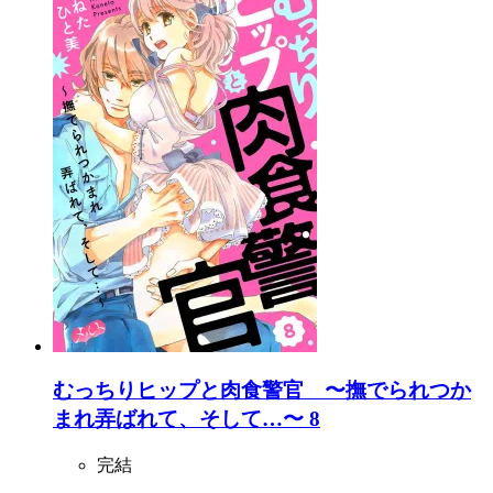
むっちりヒップと肉食警官 〜撫でられつか
まれ弄ばれて、そして…〜 8
完結