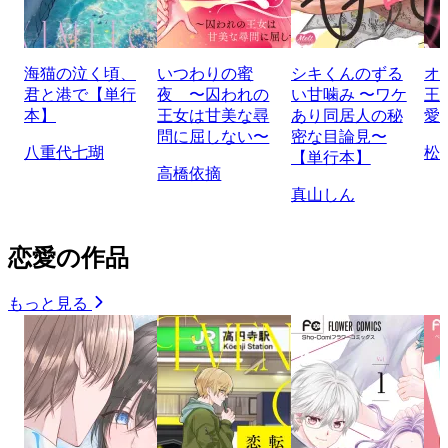
海猫の泣く頃、
いつわりの蜜
シキくんのずる
オ
君と港で【単行
夜 〜囚われの
い甘噛み 〜ワケ
王
本】
王女は甘美な尋
あり同居人の秘
愛
問に屈しない〜
密な目論見〜
八重代七瑚
松
【単行本】
高橋依摘
真山しん
恋愛の作品
もっと見る