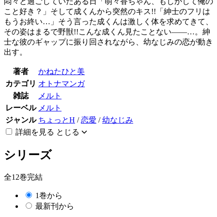
悶々と過ごしていたある日「萌々香ちゃん、もしかして俺の
こと好き？」そして成くんから突然のキス!!「紳士のフリは
もうお終い…」そう言った成くんは激しく体を求めてきて、
その姿はまるで野獣!!こんな成くん見たことない――…。紳
士な彼のギャップに振り回されながら、幼なじみの恋が動き
出す。
著者
かねたひと美
カテゴリ
オトナマンガ
雑誌
メルト
レーベル
メルト
ジャンル
ちょっとH
/
恋愛
/
幼なじみ
詳細を見る
とじる
シリーズ
全12巻完結
1巻から
最新刊から