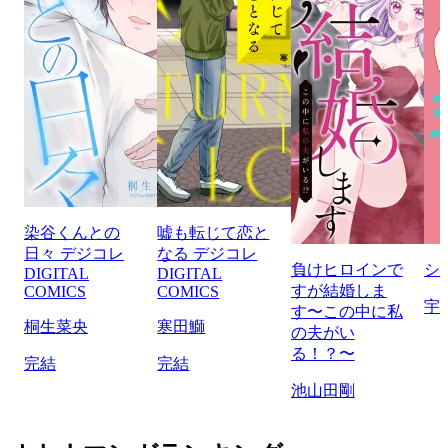
染谷くんとの
嘘も転じて恋と
日々 デジコレ
なる デジコレ
負けヒロインで
シ
DIGITAL
DIGITAL
すが結婚しま
COMICS
COMICS
宇
す〜この中に私
桐生菜央
寒田鰤
の夫がい
る！？〜
完結
完結
池山田剛