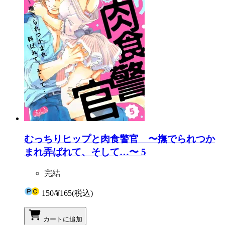
むっちりヒップと肉食警官 〜撫でられつか
まれ弄ばれて、そして…〜 5
完結
150
/
¥165
(税込)
カートに追加