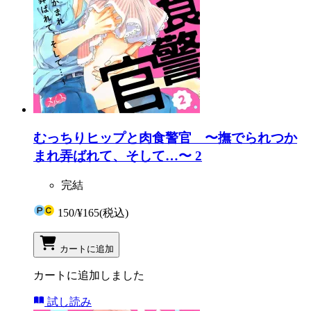
むっちりヒップと肉食警官 〜撫でられつか
まれ弄ばれて、そして…〜 2
完結
150
/
¥165
(税込)
カートに追加
カートに追加しました
試し読み