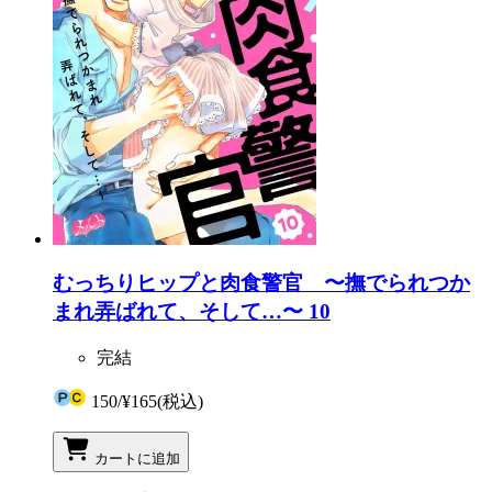
むっちりヒップと肉食警官 〜撫でられつか
まれ弄ばれて、そして…〜 10
完結
150
/
¥165
(税込)
カートに追加