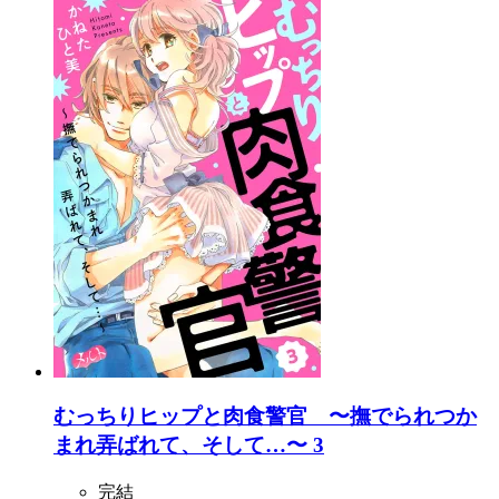
むっちりヒップと肉食警官 〜撫でられつか
まれ弄ばれて、そして…〜 3
完結