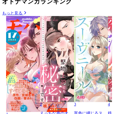
オトナマンガランキング
もっと見る
2
3
4
えっちな声のオ
宵色に綴じるス
鉄