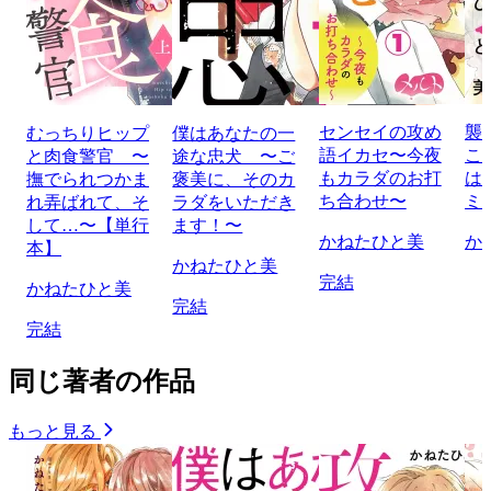
センセイの攻め
襲
むっちりヒップ
僕はあなたの一
語イカセ〜今夜
こ
と肉食警官 〜
途な忠犬 〜ご
もカラダのお打
は
撫でられつかま
褒美に、そのカ
ち合わせ〜
ミ
れ弄ばれて、そ
ラダをいただき
して…〜【単行
ます！〜
かねたひと美
か
本】
かねたひと美
完結
かねたひと美
完結
完結
同じ著者の作品
もっと見る