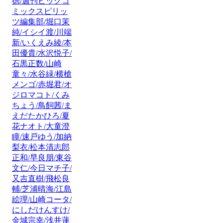
徳/週刊ビッグコ
ミックスピリッ
ツ編集部/堀口茉
純/イシイ渡/川端
新/いくえみ綾/本
田優貴/水沢悦子/
石黒正数/山崎
童々/水谷緑/横槍
メンゴ/赤堀君/オ
ジロマコト/くみ
ちょう/鳥飼茜/ま
えだたかひろ/夏
花ナオト/大童澄
瞳/速戸ゆう/加納
梨衣/松本清志郎
正和/早良朋/東谷
文仁/今日マチ子/
又吉直樹/飛松良
輔/芝浦晴海/江島
絵理/山崎コータ/
にしだけんすけ/
金城宗幸/浅井蓮