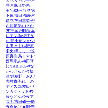
カリ/かっぴー/戸
井理恵/江野朱
美/ka92/王谷晶/宮
下暁/濱田浩輔/宮
﨑克/矢田恵梨子/
西川陽菜/山下か
ぼ/三国史明/畠本
レモン/熱焼江う
お/朝比奈ショウ/
山田はまち/野原
多央/岬ミミコ/笠
原真樹/鳥トマト/
西馬宗志/梅田阿
比/TABIKO/やな
がわけんじ/今橋
涼/砂糖野しおん/
志村貴子/ほしの
ディスコ/枝田/サ
ンカクヘッド/後
藤うどん/今夜ア
ズミ/吉田修一/助
野嘉昭/下元朗/売