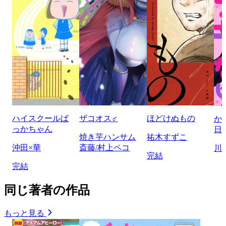
ハイスクールば
ザコオス♂
ほどけぬもの
か
っかちゃん
日
焼き芋ハンサム
祐木すずこ
沖田×華
斎藤/村上ペコ
川
完結
完結
同じ著者の作品
もっと見る