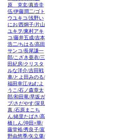
原 克玄/真造圭
伍/伊藤潤二/ゴト
ウユキコ/浅野い
にお/西炯子/片山
ユキヲ/東村アキ
コ/藤井五成/吉本
浩二/ちはる/高田
サンコ/長尾謙一
郎/こざき亜衣/三
田紀房/クリスタ
ルな洋介/吉田戦
車/とよ田みのる/
福田幸江/ねむよ
うこ/石ノ森章太
郎/和田竜/早坂ガ
ブ/さだやす/深見
真 /石原まこち
ん/緒里たばさ/高
橋しん/沖田×華/
藤堂裕/秀良子/富
野由悠季/矢立肇/