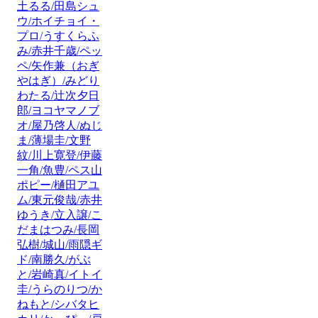
土るる/田島シュ
ウ/ホイチョイ・
プロ/うすくらふ
み/赤井千歳/ペッ
ペ/矢作兼（おぎ
やはぎ）/みどり
わたる/辻次夕日
郎/ヨコヤマノブ
オ/屋乃啓人/ぬじ
ま/薄場圭/文野
紋/川上寛登/伊藤
一角/魚豊/ペス山
ポピー/樋田アユ
ム/東元俊哉/赤井
ゆうき/立入譲/こ
だまはつみ/長岡
弘樹/城山/雨隠ギ
ド/南勝久/がぶ
と/岩崎真/イトイ
圭/うらのりつ/か
ねもと/シバタヒ