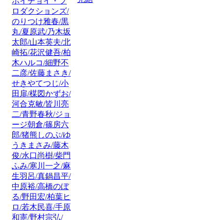
ホイチョイ・プ
ロダクションズ/
のりつけ雅春/黒
丸/夏原武/乃木坂
太郎/山本英夫/北
崎拓/花沢健吾/柏
木ハルコ/細野不
二彦/佐藤まさき/
せきやてつじ/小
田扉/楳図かずお/
河合克敏/皆川亮
二/青野春秋/ジョ
ージ朝倉/篠房六
郎/猪熊しのぶ/ゆ
うきまさみ/藤木
俊/水口尚樹/柴門
ふみ/寒川一之/麻
生羽呂/真鍋昌平/
中原裕/高橋のぼ
る/野田宏/柏葉ヒ
ロ/若木民喜/手原
和憲/野村宗弘/