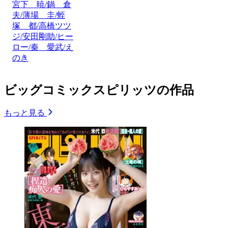
宮下 暁/鍋 倉
夫/薄場 圭/蛭
塚 都/高橋ツツ
ジ/安田剛助/ヒー
ロー/秦 愛武/え
のき
ビッグコミックスピリッツの作品
もっと見る