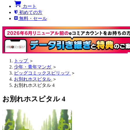
カート
初めての方
無料・セール
トップ
＞
少年・青年マンガ
＞
ビッグコミックスピリッツ
＞
お別れホスピタル
＞
お別れホスピタル 4
お別れホスピタル 4