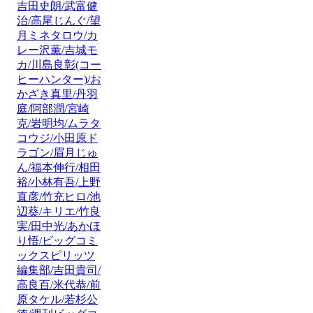
吉田史朗/武富健
治/高尾じんぐ/望
月ミネタロウ/カ
レー沢薫/吉城モ
カ/川島良彰(コー
ヒーハンター)/お
かざき真里/丹羽
庭/阿部潤/宮崎
克/岩明均/ムラタ
コウジ/小田原ド
ラゴン/眉月じゅ
ん/福本伸行/相田
裕/小林有吾/上野
直彦/竹充ヒロ/池
辺葵/キリエ/竹良
実/田中光/あかほ
り悟/ビッグコミ
ックスピリッツ
編集部/吉田貴司/
高良百/米代恭/前
原タケル/若杉公