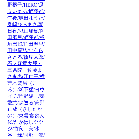
野機子/HERO/足
立いまる/蛭塚都/
午後/塚田ゆうた/
奥嶋ひろまさ/朝
日夜/鬼山瑞樹/岡
田磨里/蛭塚都/板
垣巴留/岡田麿里/
田中康弘/ひうら
さとる/照屋太郎/
石ノ森章太郎・
三条陸・佐藤ま
さき/秋江仁王/横
荒木蟹男（こゝ
ろ）/瀬下猛/ヨウ
イチ/岡野陽一/秦
愛武/森巡る/高野
正成（きしたか
の）/東雲/蓼然ん
候/たかはしツツ
ジ/竹良 実/水
谷 緑/阿部 潤/