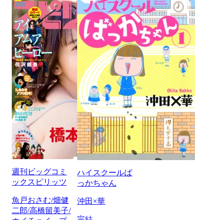
週刊ビッグコミ
ハイスクールば
ックスピリッツ
っかちゃん
魚戸おさむ/畑健
沖田×華
二郎/高橋留美子/
完結