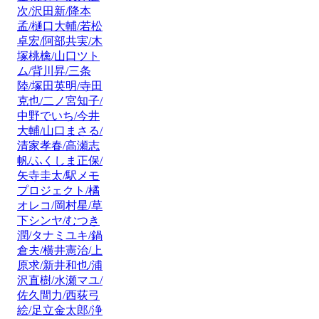
次/沢田新/降本
孟/樋口大輔/若松
卓宏/阿部共実/木
塚桃檎/山口ツト
ム/背川昇/三条
陸/塚田英明/寺田
克也/二ノ宮知子/
中野でいち/今井
大輔/山口まさる/
清家孝春/高瀬志
帆/ふくしま正保/
矢寺圭太/駅メモ
プロジェクト/橘
オレコ/岡村星/草
下シンヤ/むつき
潤/タナミユキ/鍋
倉夫/横井憲治/上
原求/新井和也/浦
沢直樹/水瀬マユ/
佐久間力/西荻弓
絵/足立金太郎/浄