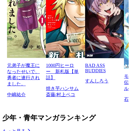
元弟子が魔王に
1000円ヒーロ
BAD ASS
BUDDIES
なったせいで、
ー 新札版【単
モ
勇者に連行され
話】
すんしろう
伝
ました。
焼き芋ハンサム
ル
中嶋祐介
斎藤/村上ペコ
石
少年・青年マンガランキング