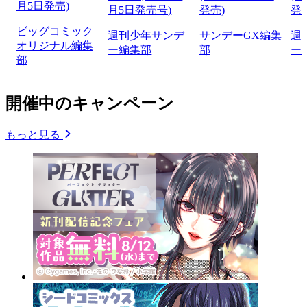
月5日発売)
月5日発売号)
発売)
発
ビッグコミック
週刊少年サンデ
サンデーGX編集
週
オリジナル編集
ー編集部
部
ー
部
開催中のキャンペーン
もっと見る