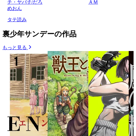
チ・ヤバ子/だろ
ＡＭ
めおん
タテ読み
裏少年サンデーの作品
もっと見る