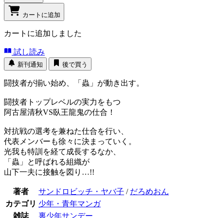
カートに追加
カートに追加しました
試し読み
新刊通知
後で買う
闘技者が揃い始め、「蟲」が動き出す。
闘技者トップレベルの実力をもつ
阿古屋清秋VS臥王龍鬼の仕合！
対抗戦の選考を兼ねた仕合を行い、
代表メンバーも徐々に決まっていく。
光我も特訓を経て成長するなか、
「蟲」と呼ばれる組織が
山下一夫に接触を図り…!!
著者
サンドロビッチ・ヤバ子
/
だろめおん
カテゴリ
少年・青年マンガ
雑誌
裏少年サンデー