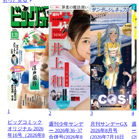
もっと見る
1
2
3
4
ビッグコミック
週刊少年サンデ
月刊サンデーGX
週
オリジナル 2026
ー 2026年36･37
2026年8月号
ー 
年16号（2026年8
合併号(2026年8
(2026年7月16日
(2