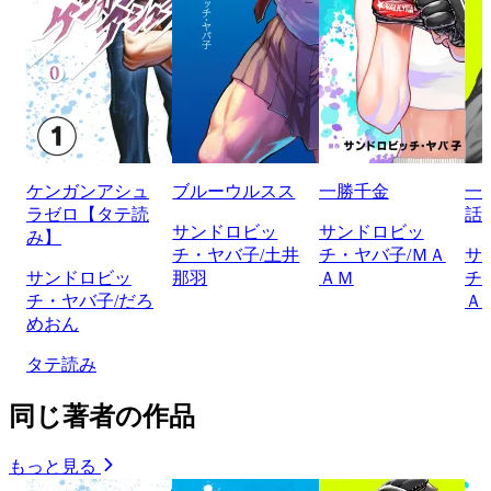
ケンガンアシュ
ブルーウルスス
一勝千金
一
ラゼロ【タテ読
話
サンドロビッ
サンドロビッ
み】
チ・ヤバ子/土井
チ・ヤバ子/ＭＡ
サ
サンドロビッ
那羽
ＡＭ
チ
チ・ヤバ子/だろ
Ａ
めおん
タテ読み
同じ著者の作品
もっと見る