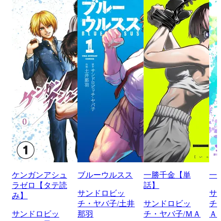
ケンガンアシュ
ブルーウルスス
一勝千金【単
一
ラゼロ【タテ読
話】
サンドロビッ
サ
み】
チ・ヤバ子/土井
サンドロビッ
チ
サンドロビッ
那羽
チ・ヤバ子/ＭＡ
Ａ