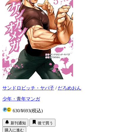
サンドロビッチ・ヤバ子
/
だろめおん
少年・青年マンガ
630
/
¥693
(税込)
新刊通知
後で買う
購入に進む