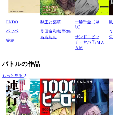
ENDO
獣王と薬草
一勝千金【単
風
話】
ペッペ
艮田竜和/坂野旭/
Ｎ
ももちち
サンドロビッ
矢
完結
チ・ヤバ子/ＭＡ
ＡＭ
バトルの作品
もっと見る