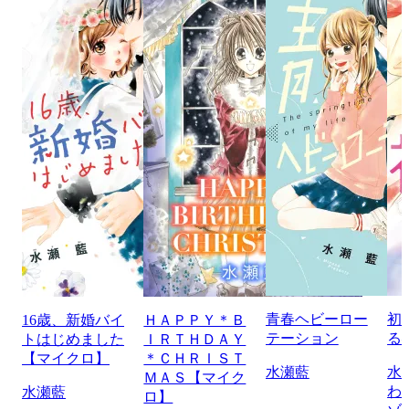
青春ヘビーロー
初
16歳、新婚バイ
ＨＡＰＰＹ＊Ｂ
テーション
る
トはじめました
ＩＲＴＨＤＡＹ
【マイクロ】
＊ＣＨＲＩＳＴ
水瀬藍
水
ＭＡＳ【マイク
わ
水瀬藍
ロ】