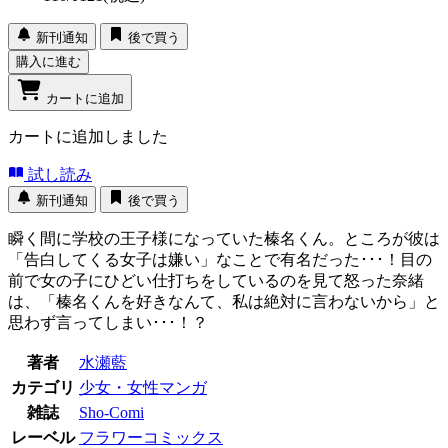
新刊通知
後で買う
購入に進む
カートに追加
カートに追加しました
試し読み
新刊通知
後で買う
瞬く間に学校の王子様になっていた榛名くん。ところが彼は
「告白してくる女子は嫌い」なことで有名だった･･･！目の
前で女の子にひどい仕打ちをしているのを見て怒った奈緒
は、「榛名くんを好きなんて、私は絶対に言わないから」と
思わず言ってしまい･･･！？
著者
水瀬藍
カテゴリ
少女・女性マンガ
雑誌
Sho-Comi
レーベル
フラワーコミックス