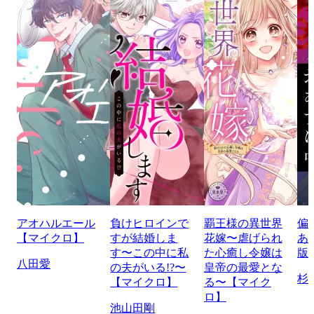
アオハルエール
負けヒロインで
覇王様の異世界
偏
【マイクロ】
すが結婚しま
花嫁〜虐げられ
あ
す〜この中に私
た心癒し令嬢は
版
八田愛
の夫がいる!?〜
皇帝の最愛とな
杉
【マイクロ】
る〜【マイク
ロ】
池山田剛