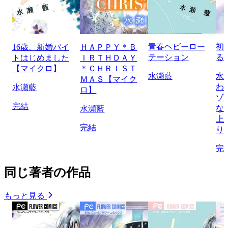
青春ヘビーロー
初
16歳、新婚バイ
ＨＡＰＰＹ＊Ｂ
テーション
る
トはじめました
ＩＲＴＨＤＡＹ
【マイクロ】
＊ＣＨＲＩＳＴ
水瀬藍
水
ＭＡＳ【マイク
わ
水瀬藍
ロ】
ゾ
完結
な
水瀬藍
上
完結
り
完
同じ著者の作品
もっと見る