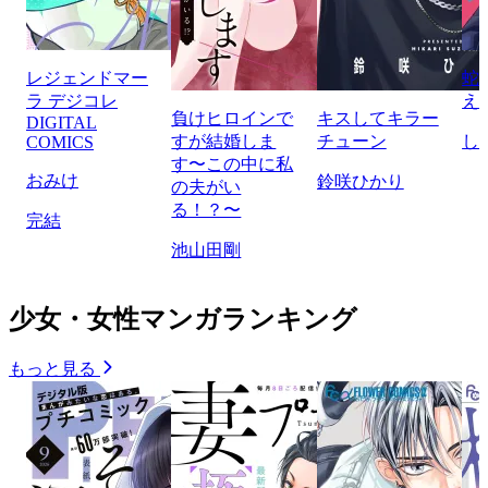
レジェンドマー
蛇
ラ デジコレ
え
負けヒロインで
キスしてキラー
DIGITAL
すが結婚しま
チューン
し
COMICS
す〜この中に私
おみけ
鈴咲ひかり
の夫がい
る！？〜
完結
池山田剛
少女・女性マンガランキング
もっと見る