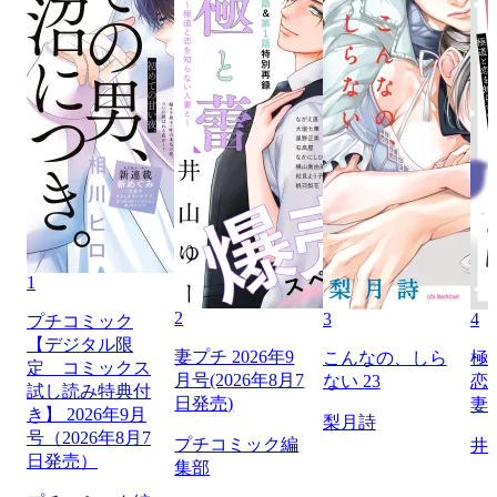
1
2
3
4
プチコミック
【デジタル限
妻プチ 2026年9
こんなの、しら
極
定 コミックス
月号(2026年8月7
ない 23
恋
試し読み特典付
日発売)
妻
き】 2026年9月
梨月詩
号（2026年8月7
プチコミック編
井
日発売）
集部