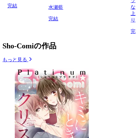
ゾ
完結
な
水瀬藍
上
完結
り
完
Sho-Comiの作品
もっと見る