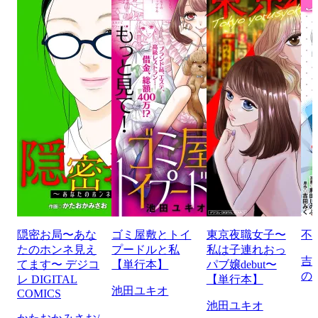
隠密お局〜あな
ゴミ屋敷とトイ
東京夜職女子〜
不
たのホンネ見え
プードルと私
私は子連れおっ
吉
てます〜 デジコ
【単行本】
パブ嬢debut〜
の
レ DIGITAL
【単行本】
池田ユキオ
COMICS
池田ユキオ