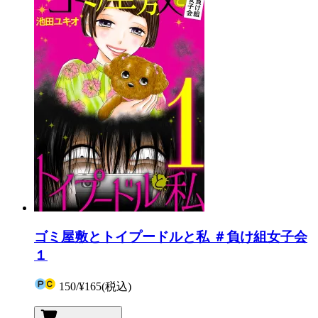
ゴミ屋敷とトイプードルと私 ＃負け組女子会
１
150
/
¥165
(税込)