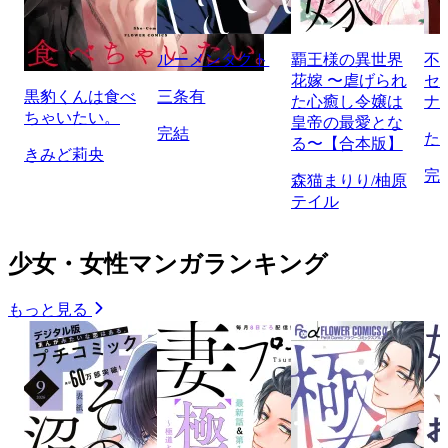
ルーメンタクト
覇王様の異世界
不
花嫁 〜虐げられ
セ
黒豹くんは食べ
三条有
た心癒し令嬢は
ナ
ちゃいたい。
皇帝の最愛とな
完結
た
る〜【合本版】
きみど莉央
完
森猫まりり/柚原
テイル
少女・女性マンガランキング
もっと見る