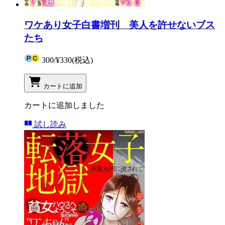
ワケあり女子白書増刊 美人を許せないブス
たち
300
/
¥330
(税込)
カートに追加
カートに追加しました
試し読み