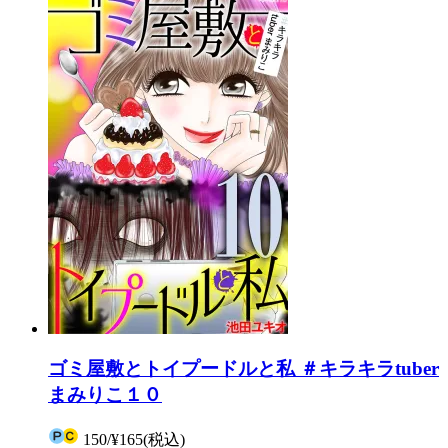
ゴミ屋敷とトイプードルと私 ＃キラキラtuber
まみりこ１０
150
/
¥165
(税込)