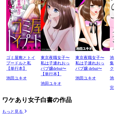
ゴミ屋敷とトイ
東京夜職女子〜
東京夜職女子〜
池
プードルと私
私は子連れおっ
私は子連れおっ
集
【単行本】
パブ嬢debut〜
パブ嬢 debut〜
ク
【単行本】
池田ユキオ
池田ユキオ
池
池田ユキオ
完
ワケあり女子白書の作品
もっと見る