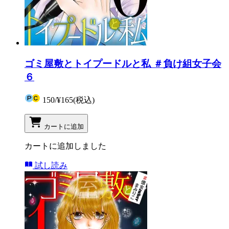
ゴミ屋敷とトイプードルと私 ＃負け組女子会
６
150
/
¥165
(税込)
カートに追加
カートに追加しました
試し読み