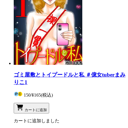
ゴミ屋敷とトイプードルと私 ＃億女tuberまみ
りこ1
150
/
¥165
(税込)
カートに追加
カートに追加しました