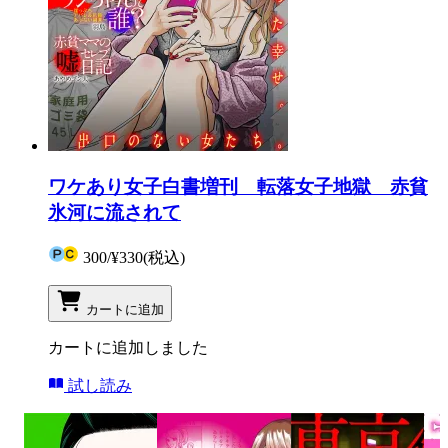
ワケあり女子白書増刊 転落女子地獄 赤貧
氷河に流されて
300
/
¥330
(税込)
カートに追加
カートに追加しました
試し読み