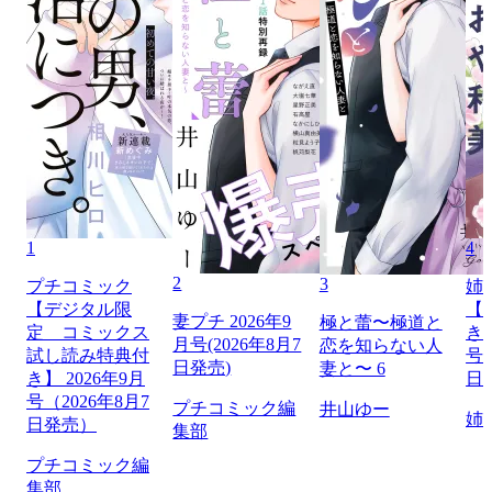
1
4
2
3
プチコミック
姉
【デジタル限
【
妻プチ 2026年9
極と蕾〜極道と
定 コミックス
き】
月号(2026年8月7
恋を知らない人
試し読み特典付
号（
日発売)
妻と〜 6
き】 2026年9月
日
号（2026年8月7
プチコミック編
井山ゆー
姉
日発売）
集部
プチコミック編
集部