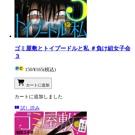
ゴミ屋敷とトイプードルと私 ＃負け組女子会
３
150
/
¥165
(税込)
カートに追加
カートに追加しました
試し読み