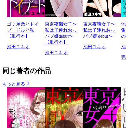
ゴミ屋敷とトイ
東京夜職女子〜
東京夜職女子〜
池
プードルと私
私は子連れおっ
私は子連れおっ
集
【単行本】
パブ嬢debut〜
パブ嬢 debut〜
の
【単行本】
池田ユキオ
池田ユキオ
池
池田ユキオ
完
同じ著者の作品
もっと見る