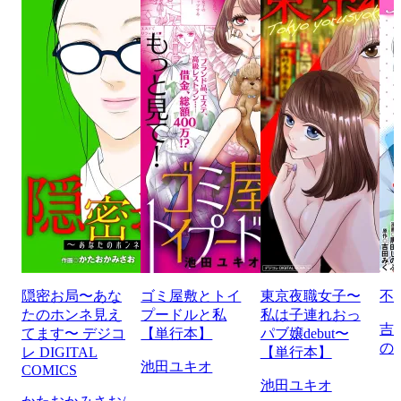
隠密お局〜あな
ゴミ屋敷とトイ
東京夜職女子〜
不
たのホンネ見え
プードルと私
私は子連れおっ
吉
てます〜 デジコ
【単行本】
パブ嬢debut〜
の
レ DIGITAL
【単行本】
池田ユキオ
COMICS
池田ユキオ