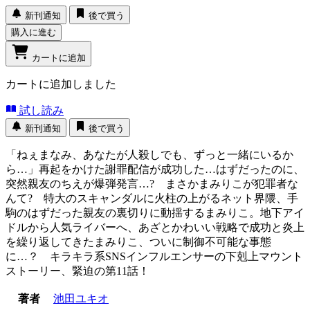
新刊通知
後で買う
購入に進む
カートに追加
カートに追加しました
試し読み
新刊通知
後で買う
「ねぇまなみ、あなたが人殺しでも、ずっと一緒にいるか
ら…」再起をかけた謝罪配信が成功した…はずだったのに、
突然親友のちえが爆弾発言…? まさかまみりこが犯罪者な
んて? 特大のスキャンダルに火柱の上がるネット界隈、手
駒のはずだった親友の裏切りに動揺するまみりこ。地下アイ
ドルから人気ライバーへ、あざとかわいい戦略で成功と炎上
を繰り返してきたまみりこ、ついに制御不可能な事態
に…？ キラキラ系SNSインフルエンサーの下剋上マウント
ストーリー、緊迫の第11話！
著者
池田ユキオ