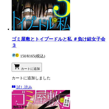
ゴミ屋敷とトイプードルと私 ＃負け組女子会
３
150
/
¥165
(税込)
カートに追加
カートに追加しました
試し読み