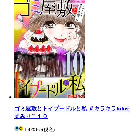
ゴミ屋敷とトイプードルと私 ＃キラキラtuber
まみりこ１０
150
/
¥165
(税込)