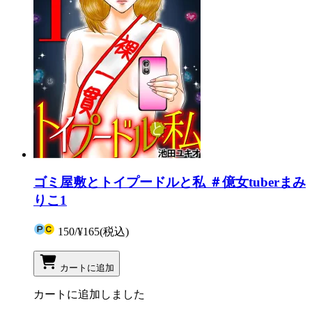
ゴミ屋敷とトイプードルと私 ＃億女tuberまみ
りこ1
150
/
¥165
(税込)
カートに追加
カートに追加しました