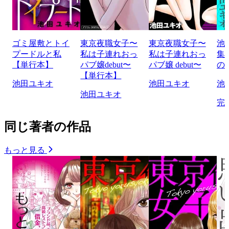
ゴミ屋敷とトイ
東京夜職女子〜
東京夜職女子〜
池
プードルと私
私は子連れおっ
私は子連れおっ
集
【単行本】
パブ嬢debut〜
パブ嬢 debut〜
の
【単行本】
池田ユキオ
池田ユキオ
池
池田ユキオ
完
同じ著者の作品
もっと見る