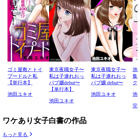
ゴミ屋敷とトイ
東京夜職女子〜
東京夜職女子〜
池
プードルと私
私は子連れおっ
私は子連れおっ
集
【単行本】
パブ嬢debut〜
パブ嬢 debut〜
ク
【単行本】
池田ユキオ
池田ユキオ
池
池田ユキオ
完
ワケあり女子白書の作品
もっと見る