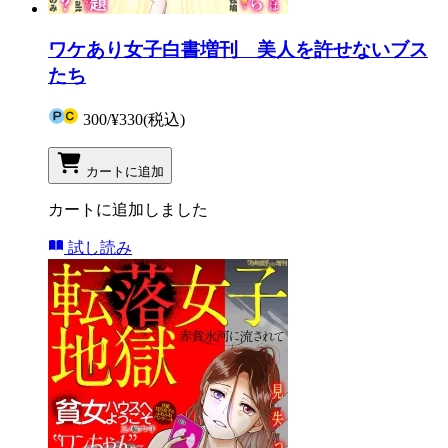
ワケあり女子白書増刊 美人を許せないブス
たち
300
/
¥330
(税込)
カートに追加
カートに追加しました
試し読み