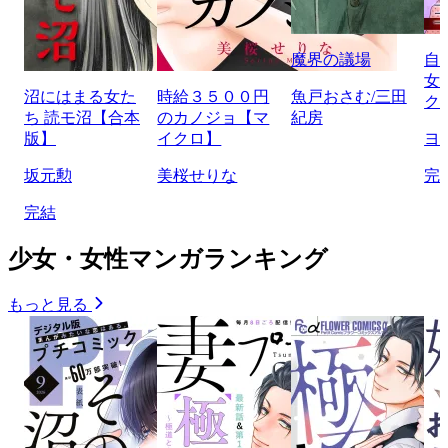
魔界の議場
自
女
沼にはまる女た
時給３５００円
魚戸おさむ/三田
ク
ち 読モ沼【合本
のカノジョ【マ
紀房
版】
イクロ】
ヨ
坂元勲
美桜せりな
完
完結
少女・女性マンガランキング
もっと見る