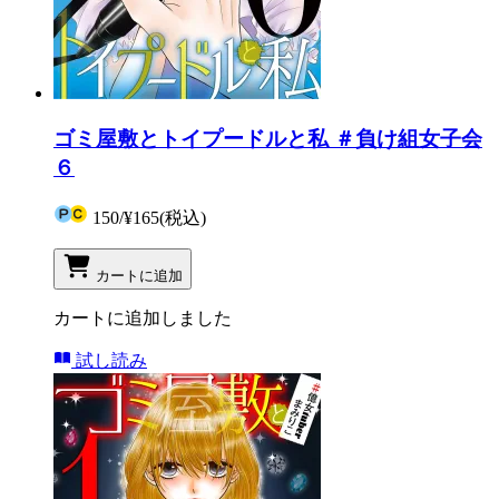
ゴミ屋敷とトイプードルと私 ＃負け組女子会
６
150
/
¥165
(税込)
カートに追加
カートに追加しました
試し読み