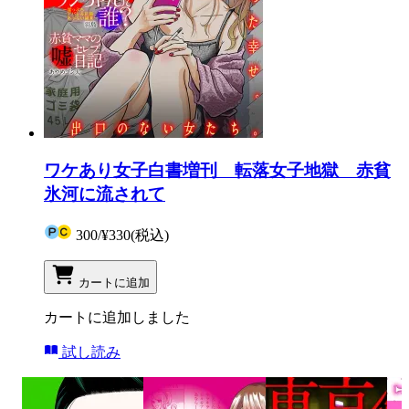
ワケあり女子白書増刊 転落女子地獄 赤貧
氷河に流されて
300
/
¥330
(税込)
カートに追加
カートに追加しました
試し読み