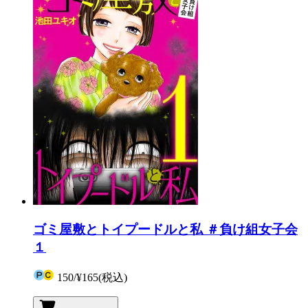
ゴミ屋敷とトイプードルと私 ＃負け組女子会
１
150
/
¥165
(税込)