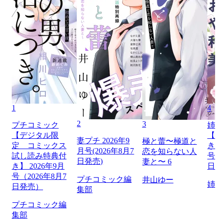
1
4
2
3
プチコミック
姉
【デジタル限
【
妻プチ 2026年9
極と蕾〜極道と
定 コミックス
き】
月号(2026年8月7
恋を知らない人
試し読み特典付
号（
日発売)
妻と〜 6
き】 2026年9月
日
号（2026年8月7
プチコミック編
井山ゆー
姉
日発売）
集部
プチコミック編
集部