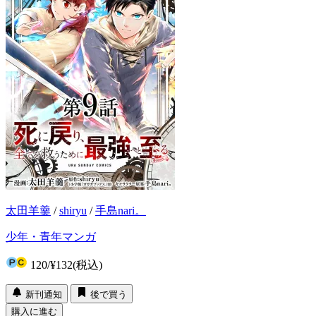
太田羊羹
/
shiryu
/
手島nari。
少年・青年マンガ
120
/
¥132
(税込)
新刊通知
後で買う
購入に進む