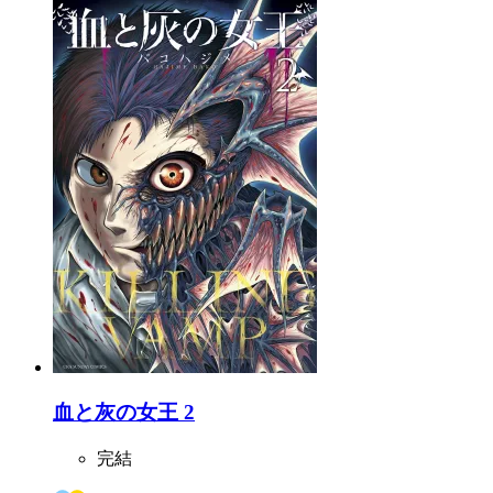
血と灰の女王 2
完結