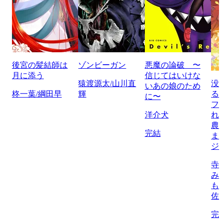
後宮の髪結師は
ゾンビーガン
悪魔の論破 〜
月に添う
信じてはいけな
猿渡源太/山川直
没
いあの娘のため
柊一葉/綱田早
輝
る
に〜
フ
洋介犬
れ
農
完結
ま
ジ
寺
み
も
佐
完