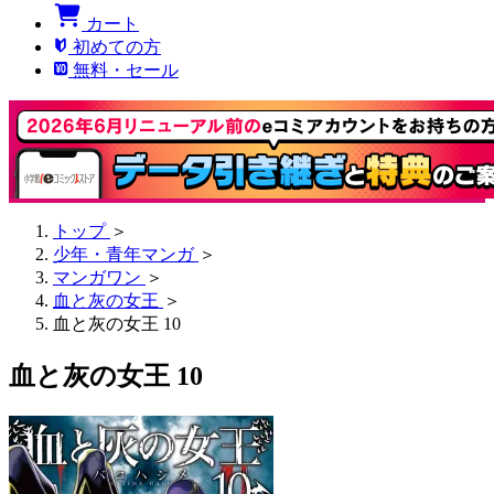
カート
初めての方
無料・セール
トップ
＞
少年・青年マンガ
＞
マンガワン
＞
血と灰の女王
＞
血と灰の女王 10
血と灰の女王 10