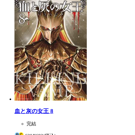
血と灰の女王 8
完結