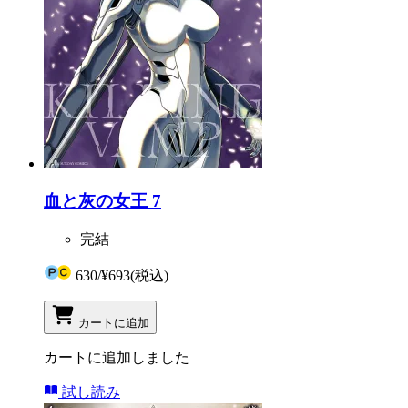
血と灰の女王 7
完結
630
/
¥693
(税込)
カートに追加
カートに追加しました
試し読み