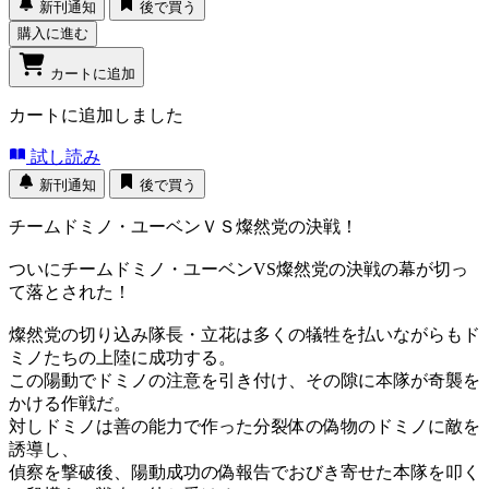
新刊通知
後で買う
購入に進む
カートに追加
カートに追加しました
試し読み
新刊通知
後で買う
チームドミノ・ユーベンＶＳ燦然党の決戦！
ついにチームドミノ・ユーベンVS燦然党の決戦の幕が切っ
て落とされた！
燦然党の切り込み隊長・立花は多くの犠牲を払いながらもド
ミノたちの上陸に成功する。
この陽動でドミノの注意を引き付け、その隙に本隊が奇襲を
かける作戦だ。
対しドミノは善の能力で作った分裂体の偽物のドミノに敵を
誘導し、
偵察を撃破後、陽動成功の偽報告でおびき寄せた本隊を叩く