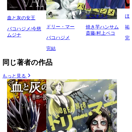
ザコオス♂
ほ
血と灰の女王
ドリー・マー
焼き芋ハンサム
祐
バコハジメ/今慈
斎藤/村上ペコ
ムジナ
バコハジメ
完
完結
同じ著者の作品
もっと見る