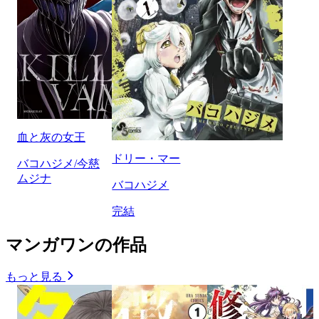
血と灰の女王
ドリー・マー
バコハジメ/今慈
ムジナ
バコハジメ
完結
マンガワンの作品
もっと見る