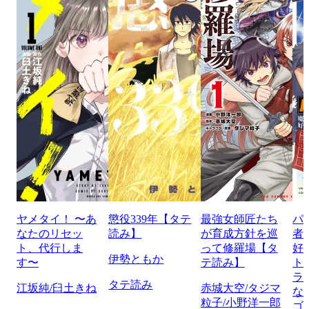
ヤメタイ！ 〜あ
懲役339年【タテ
最強女師匠たち
パ
なたのリセッ
読み】
が育成方針を巡
者
ト、代行しま
って修羅場【タ
好
伊勢ともか
す〜
テ読み】
ト
ラ
タテ読み
江坂純/臼土きね
赤城大空/タジマ
な
粒子/小野洋一郎
ゴ