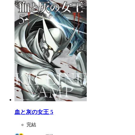
血と灰の女王 5
完結