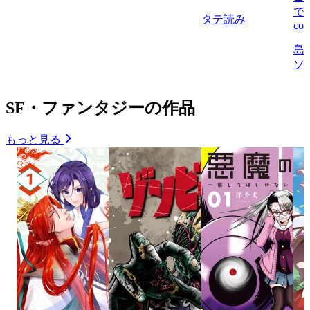
で
タテ読み
com
島
ソ
SF・ファンタジーの作品
もっと見る