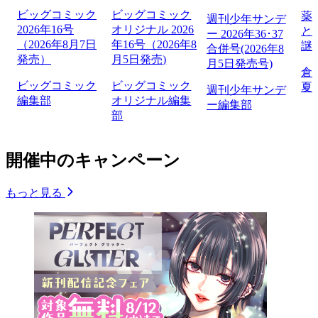
ビッグコミック
ビッグコミック
薬
週刊少年サンデ
2026年16号
オリジナル 2026
と
ー 2026年36･37
（2026年8月7日
年16号（2026年8
謎
合併号(2026年8
発売）
月5日発売)
月5日発売号)
倉
ビッグコミック
ビッグコミック
夏
週刊少年サンデ
編集部
オリジナル編集
ー編集部
部
開催中のキャンペーン
もっと見る