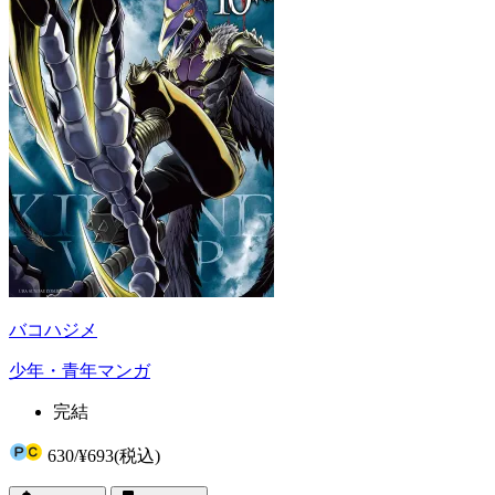
バコハジメ
少年・青年マンガ
完結
630
/
¥693
(税込)