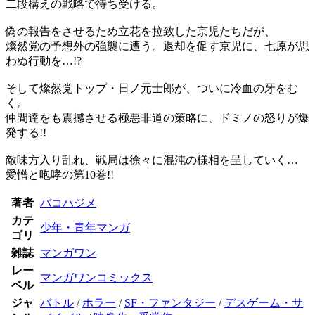
二段構えの戦略で待ち受ける。
偽の報告をさせるため立花を拉致した京児たちだが、
燦然党の予想外の強襲に遭う。退却を促す京児に、七原が思
わぬ行動を…!?
そして燦然党トップ・日ノ元士郎が、ついに冷血の牙をむ
く。
仲間達をも震撼させる極悪非道の策略に、ドミノの怒りが爆
発する!!
敵味方入り乱れ、戦局は徐々に混沌の様相を呈していく…
愛憎と咆哮の第10巻!!
著者
バコハジメ
カテ
少年・青年マンガ
ゴリ
雑誌
マンガワン
レー
マンガワンコミックス
ベル
ジャ
バトル
/
ホラー
/
SF・ファンタジー
/
デスゲーム・サ