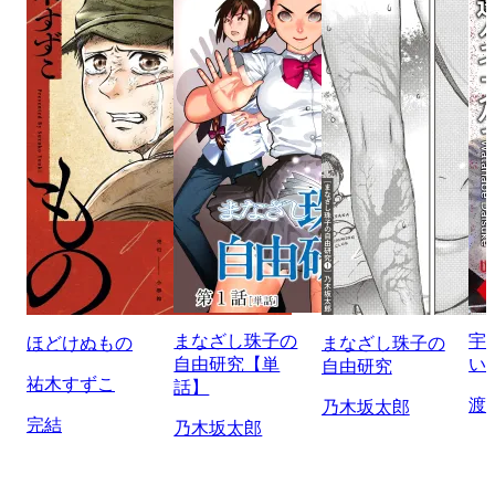
まなざし珠子の
宇
ほどけぬもの
まなざし珠子の
自由研究【単
い
自由研究
祐木すずこ
話】
渡
乃木坂太郎
完結
乃木坂太郎