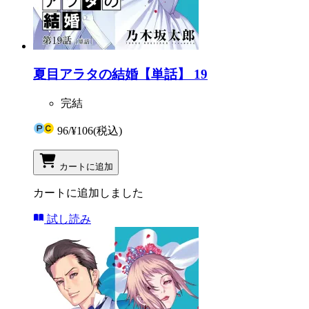
夏目アラタの結婚【単話】 19
完結
96
/
¥106
(税込)
カートに追加
カートに追加しました
試し読み