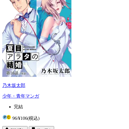
乃木坂太郎
少年・青年マンガ
完結
96
/
¥106
(税込)