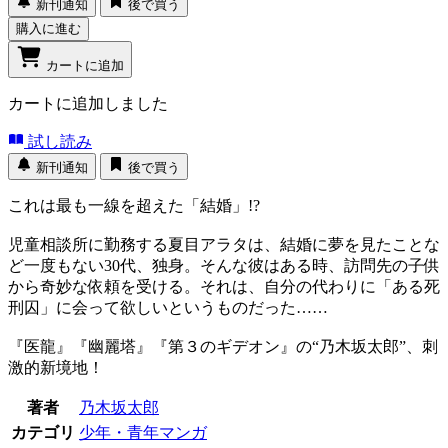
新刊通知
後で買う
購入に進む
カートに追加
カートに追加しました
試し読み
新刊通知
後で買う
これは最も一線を超えた「結婚」!?
児童相談所に勤務する夏目アラタは、結婚に夢を見たことな
ど一度もない30代、独身。そんな彼はある時、訪問先の子供
から奇妙な依頼を受ける。それは、自分の代わりに「ある死
刑囚」に会って欲しいというものだった……
『医龍』『幽麗塔』『第３のギデオン』の“乃木坂太郎”、刺
激的新境地！
著者
乃木坂太郎
カテゴリ
少年・青年マンガ