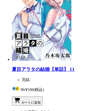
夏目アラタの結婚【単話】 11
完結
96
/
¥106
(税込)
カートに追加