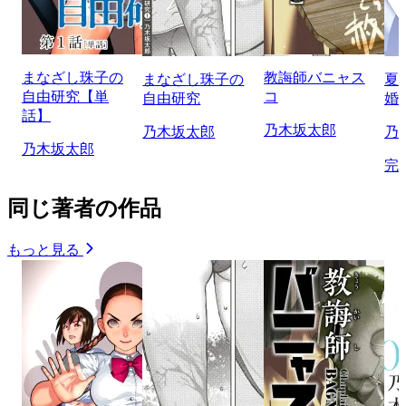
まなざし珠子の
教誨師バニャス
まなざし珠子の
夏
自由研究【単
コ
自由研究
婚
話】
乃木坂太郎
乃木坂太郎
乃
乃木坂太郎
完
同じ著者の作品
もっと見る