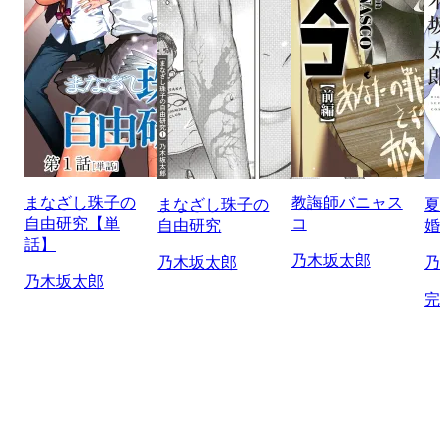
まなざし珠子の
教誨師バニャス
まなざし珠子の
夏
自由研究【単
コ
自由研究
婚
話】
乃木坂太郎
乃木坂太郎
乃
乃木坂太郎
完