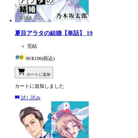
夏目アラタの結婚【単話】 19
完結
96
/
¥106
(税込)
カートに追加
カートに追加しました
試し読み