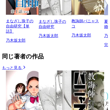
まなざし珠子の
教誨師バニャス
まなざし珠子の
夏
自由研究【単
コ
自由研究
婚
話】
乃木坂太郎
乃木坂太郎
乃
乃木坂太郎
完
同じ著者の作品
もっと見る