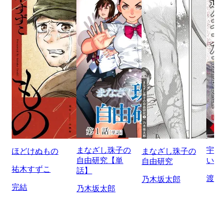
まなざし珠子の
宇
ほどけぬもの
まなざし珠子の
自由研究【単
い
自由研究
祐木すずこ
話】
渡
乃木坂太郎
完結
乃木坂太郎