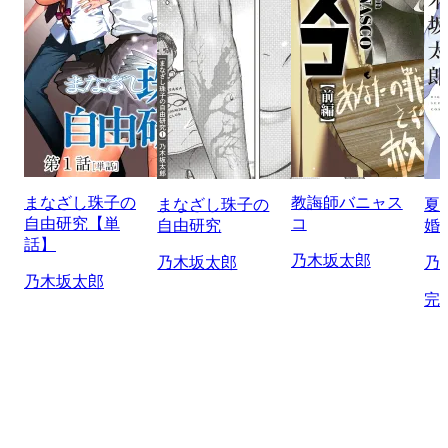
まなざし珠子の
教誨師バニャス
まなざし珠子の
夏
自由研究【単
コ
自由研究
婚
話】
乃木坂太郎
乃木坂太郎
乃
乃木坂太郎
完