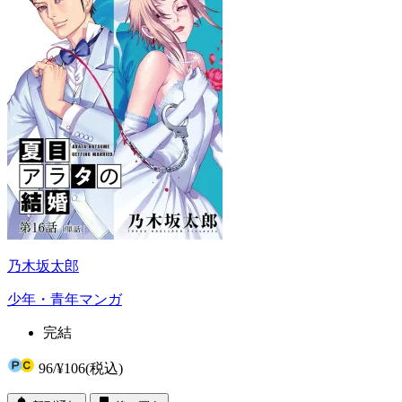
乃木坂太郎
少年・青年マンガ
完結
96
/
¥106
(税込)