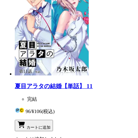
夏目アラタの結婚【単話】 11
完結
96
/
¥106
(税込)
カートに追加