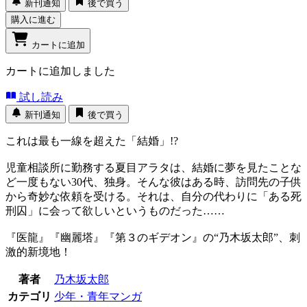
新刊通知
後で買う
購入に進む
カートに追加
カートに追加しました
試し読み
新刊通知
後で買う
これは最も一線を超えた「結婚」!?
児童相談所に勤務する夏目アラタは、結婚に夢を見たことな
ど一度もない30代、独身。そんな彼はある時、訪問先の子供
から奇妙な依頼を受ける。それは、自分の代わりに「ある死
刑囚」に会って欲しいというものだった……
『医龍』『幽麗塔』『第３のギデオン』の“乃木坂太郎”、刺
激的新境地！
著者
乃木坂太郎
カテゴリ
少年・青年マンガ