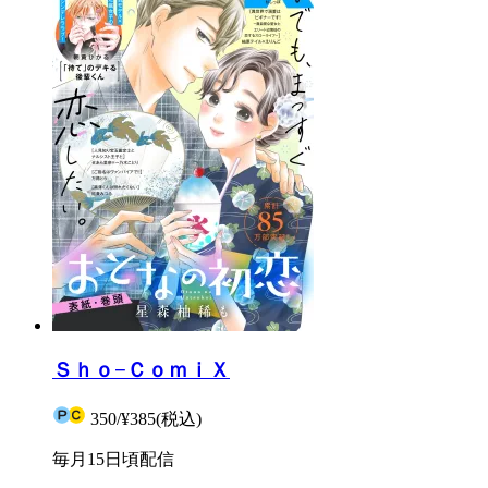
Ｓｈｏ−ＣｏｍｉＸ
350
/
¥385
(税込)
毎月15日頃配信