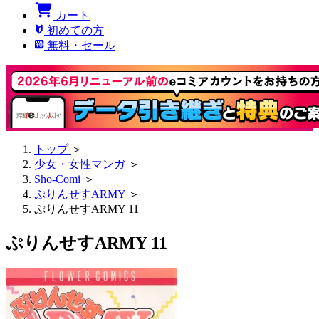
カート
初めての方
無料・セール
トップ
＞
少女・女性マンガ
＞
Sho-Comi
＞
ぷりんせすARMY
＞
ぷりんせすARMY 11
ぷりんせすARMY 11