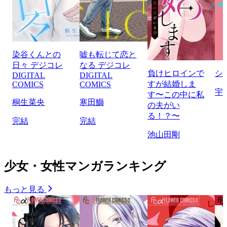
染谷くんとの
嘘も転じて恋と
日々 デジコレ
なる デジコレ
負けヒロインで
シ
DIGITAL
DIGITAL
すが結婚しま
COMICS
COMICS
宇
す〜この中に私
桐生菜央
寒田鰤
の夫がい
る！？〜
完結
完結
池山田剛
少女・女性マンガランキング
もっと見る