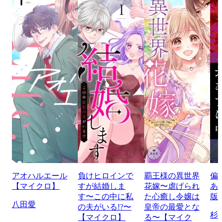
アオハルエール
負けヒロインで
覇王様の異世界
偏
【マイクロ】
すが結婚しま
花嫁〜虐げられ
あ
す〜この中に私
た心癒し令嬢は
版
八田愛
の夫がいる!?〜
皇帝の最愛とな
杉
【マイクロ】
る〜【マイク