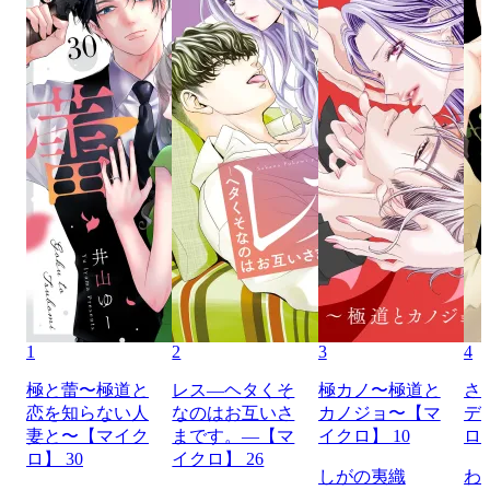
1
2
3
4
極と蕾〜極道と
レス―ヘタくそ
極カノ〜極道と
さ
恋を知らない人
なのはお互いさ
カノジョ〜【マ
デ
妻と〜【マイク
まです。―【マ
イクロ】 10
ロ】
ロ】 30
イクロ】 26
しがの夷織
わ