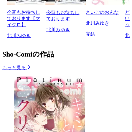
今宵もお待ちし
さいごのおんな
ど
今宵もお待ちし
ております【マ
い
ております
北川みゆき
イクロ】
う
北川みゆき
完結
北川みゆき
北
Sho-Comiの作品
もっと見る