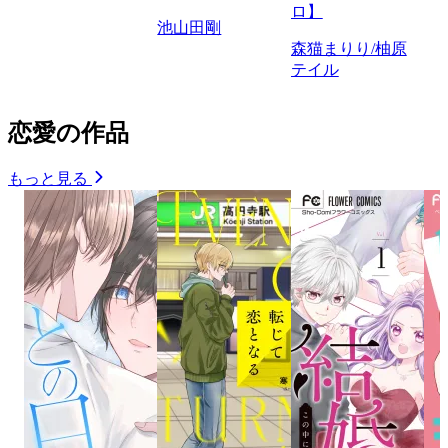
ロ】
池山田剛
森猫まりり/柚原
テイル
恋愛の作品
もっと見る