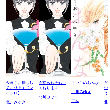
今宵もお待ちし
さいごのおんな
ど
今宵もお待ちし
ております【マ
い
ております
北川みゆき
イクロ】
う
北川みゆき
完結
北川みゆき
北