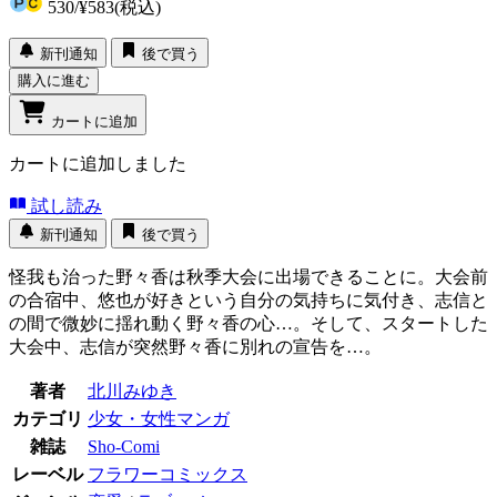
530
/
¥583
(税込)
新刊通知
後で買う
購入に進む
カートに追加
カートに追加しました
試し読み
新刊通知
後で買う
怪我も治った野々香は秋季大会に出場できることに。大会前
の合宿中、悠也が好きという自分の気持ちに気付き、志信と
の間で微妙に揺れ動く野々香の心…。そして、スタートした
大会中、志信が突然野々香に別れの宣告を…。
著者
北川みゆき
カテゴリ
少女・女性マンガ
雑誌
Sho-Comi
レーベル
フラワーコミックス