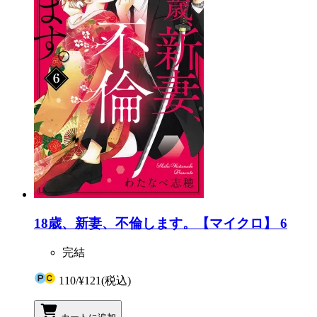
18歳、新妻、不倫します。【マイクロ】 6
完結
110
/
¥121
(税込)