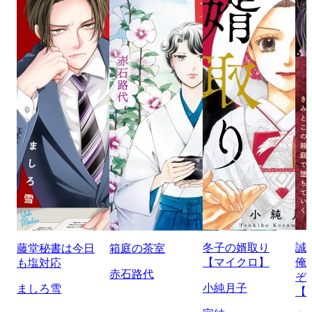
冬子の婿取り
誠
藤堂秘書は今日
箱庭の茶室
【マイクロ】
俺
も塩対応
赤石路代
ぞ
小純月子
ましろ雪
【