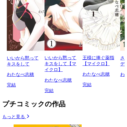
いいから黙って
王様に捧ぐ薬指
いいから黙って
さ
キスをして【マ
【マイクロ】
キスをして
デ
イクロ】
わたなべ志穂
わたなべ志穂
わ
わたなべ志穂
完結
完結
完結
プチコミックの作品
もっと見る