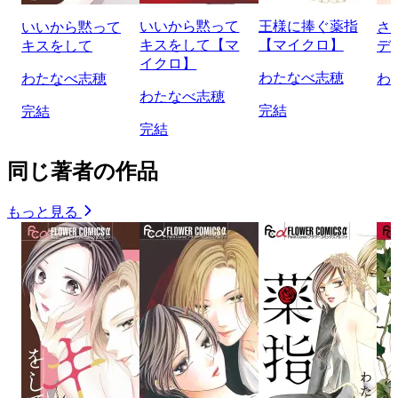
いいから黙って
王様に捧ぐ薬指
いいから黙って
さ
キスをして【マ
【マイクロ】
キスをして
デ
イクロ】
わたなべ志穂
わたなべ志穂
わ
わたなべ志穂
完結
完結
完結
同じ著者の作品
もっと見る