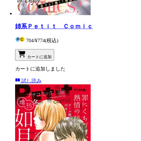
姉系Ｐｅｔｉｔ Ｃｏｍｉｃ
704
/
¥774
(税込)
カートに追加
カートに追加しました
試し読み