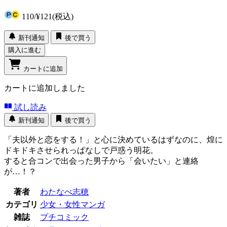
110
/
¥121
(税込)
新刊通知
後で買う
購入に進む
カートに追加
カートに追加しました
試し読み
新刊通知
後で買う
「夫以外と恋をする！」と心に決めているはずなのに、煌に
ドキドキさせられっぱなしで戸惑う明花。
すると合コンで出会った男子から「会いたい」と連絡
が…！？
著者
わたなべ志穂
カテゴリ
少女・女性マンガ
雑誌
プチコミック