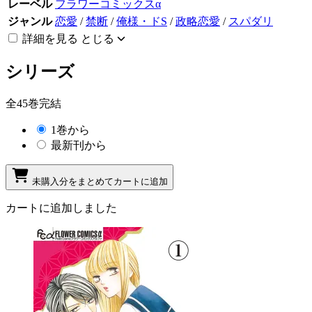
レーベル
フラワーコミックスα
ジャンル
恋愛
/
禁断
/
俺様・ドS
/
政略恋愛
/
スパダリ
詳細を見る
とじる
シリーズ
全45巻完結
1巻から
最新刊から
未購入分をまとめてカートに追加
カートに追加しました