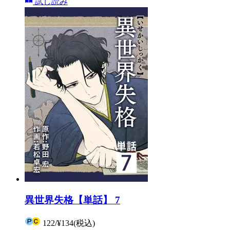
試し読み
異世界失格【単話】 7
122
/
¥134
(税込)