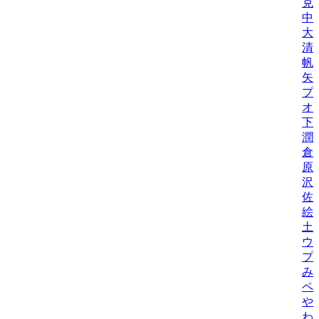
克
中
大
清
帆
矢
プ
オ
下
潤
倉
原
沢
佐
絵
土
ウ
プ
み
ペ
や
わ