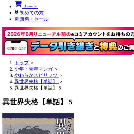
カート
初めての方
無料・セール
トップ
＞
少年・青年マンガ
＞
やわらかスピリッツ
＞
異世界失格【単話】
＞
異世界失格【単話】 5
異世界失格【単話】 5