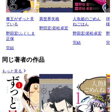
魔王がずっと見
異世界失格
人魚姫のごめん
拝
ている
ねごはん
様
野田宏/若松卓宏
野田宏/ふくしま
野田宏/若松卓宏
野
正保
完結
完
完結
同じ著者の作品
もっと見る