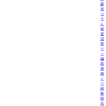
庭
克
コ
ラ
ん
裕
直
辺
実
り
ッ
編
高
原
徳
ミ
ツ
純
新
田
石