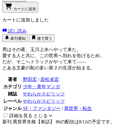
カートに追加
カートに追加しました
試し読み
新刊通知
後で買う
男はその夜、玉川上水へやって来た。
愛する人と共に、この世界へ別れを告げるため。
だが、そこへトラックがやって来て――
とある文豪の恥の多い第２の生涯が始まる。
著者
野田宏
/
若松卓宏
カテゴリ
少年・青年マンガ
雑誌
やわらかスピリッツ
レーベル
やわらかスピリッツ
ジャンル
SF・ファンタジー
/
異世界・転生
詳細を見る
とじる
新刊
異世界失格【単話】 86の配信は8/12の予定です。