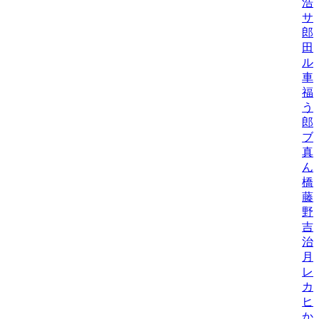
浩
サ
郎
田
ル
車
福
う
郎
ブ
真
ん
橋
藤
野
吉
治
月
レ
カ
ヒ
か