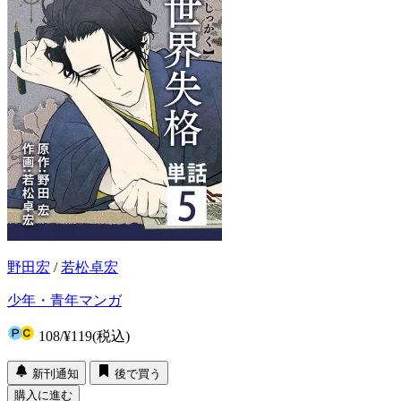
野田宏
/
若松卓宏
少年・青年マンガ
108
/
¥119
(税込)
新刊通知
後で買う
購入に進む