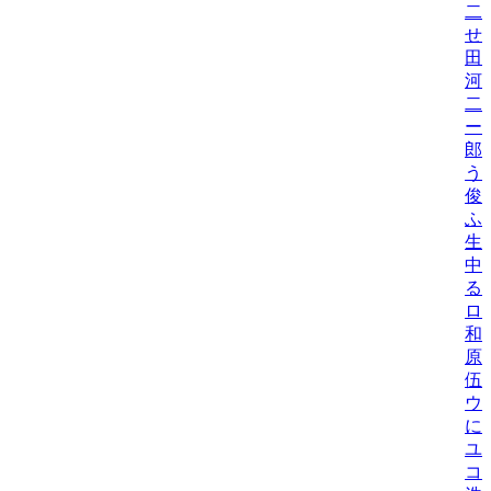
二
せ
田
河
二
ー
郎
う
俊
ふ
生
中
る
ロ
和
原
伍
ウ
に
ユ
コ