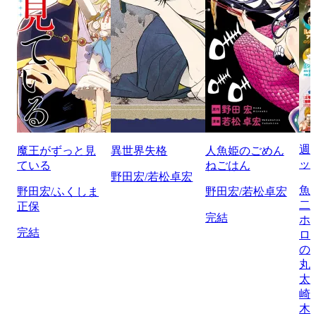
週
魔王がずっと見
異世界失格
人魚姫のごめん
ッ
ている
ねごはん
野田宏/若松卓宏
魚
野田宏/ふくしま
野田宏/若松卓宏
二
正保
完結
ホ
完結
ロ
の
丸
太
崎
木