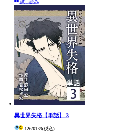
試し読み
異世界失格【単話】 3
126
/
¥139
(税込)