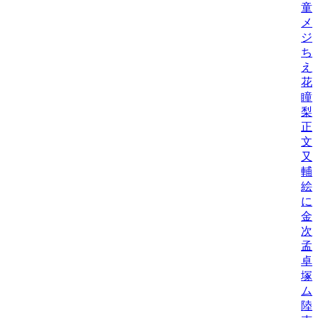
童
メ
ジ
ち
え
花
瞳
梨
正
文
又
輔
絵
に
金
次
孟
卓
塚
ム
陸