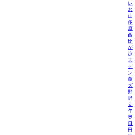
レ
お
山
多
原
西
比/
が
涼
志
デ
ン
藤
ズ
野
野機
立
午
奥
日
田