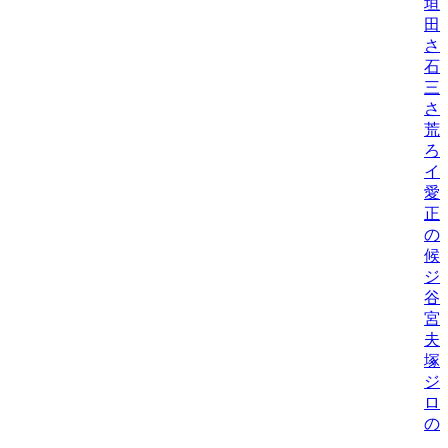
垣
田
さ
石
三
さ
荒
ろ
イ
愛
正
の
候
ジ
谷
宮
夫
塚
ジ
ロ
の