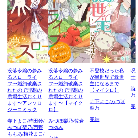
没落令嬢の夢み
没落令嬢の夢み
不登校だった私
呪
るスローライ
るスローライ
が異世界で救世
士
フ〜婚約破棄さ
フ〜婚約破棄さ
主になるまで
時
れたので理想の
れたので理想の
【マイクロ】
乃
農場生活おくり
農場生活おくり
寺下よこ/みづほ
ます〜アンソロ
ます〜【マイク
完
梨乃
ジーコミック
ロ】
完結
寺下よこ/時田鈴/
みづほ梨乃/佐倉
みづほ梨乃/西野
つゆみ
ももあ/梅花まこ/