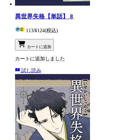
異世界失格【単話】 8
113
/
¥124
(税込)
カートに追加
カートに追加しました
試し読み