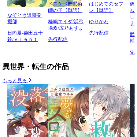
ドスケベ催眠術
はじめてのセフ
偶
師の子【単話】
レ【単話】
ム
なぞとき遺跡発
し
掘部
桂嶋エイダ/浜弓
ゆりかわ
す
場双/広乃あずま
日向夏/柴田五十
先行配信
武
鈴/ｖｉｅｎｔ
先行配信
輔
先
異世界・転生の作品
もっと見る