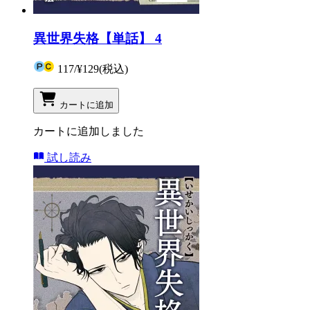
異世界失格【単話】 4
117
/
¥129
(税込)
カートに追加
カートに追加しました
試し読み