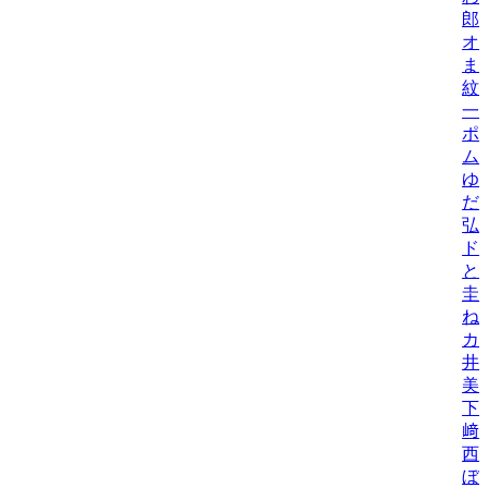
郎
オ
ま
紋
一
ポ
ム
ゆ
だ
弘
ド
と
圭
ね
カ
井
美/
下
﨑
西
ぼ