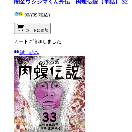
闇金ウシジマくん外伝 肉蝮伝説【単話】 32
90
/
¥99
(税込)
カートに追加
カートに追加しました
試し読み