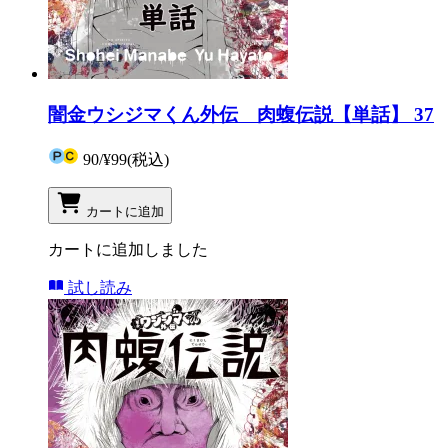
闇金ウシジマくん外伝 肉蝮伝説【単話】 37
90
/
¥99
(税込)
カートに追加
カートに追加しました
試し読み