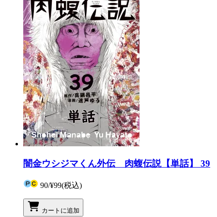
闇金ウシジマくん外伝 肉蝮伝説【単話】 39
90
/
¥99
(税込)
カートに追加