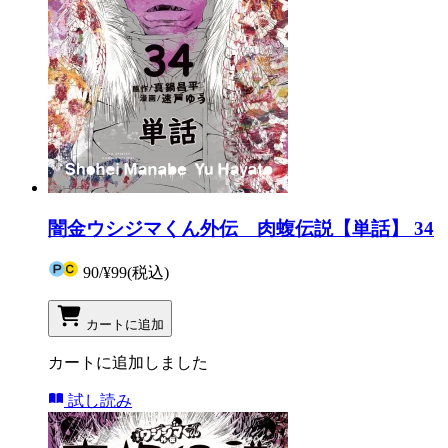
闇金ウシジマくん外伝 肉蝮伝説【単話】 34
90
/
¥99
(税込)
カートに追加
カートに追加しました
試し読み