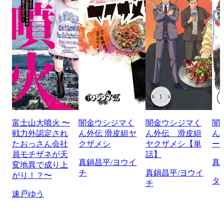
富士山大噴火 〜
闇金ウシジマく
闇金ウシジマく
闇
戦力外認定され
ん外伝 滑皮組ヤ
ん外伝 滑皮組
ん
たおっさん会社
クザメシ
ヤクザメシ【単
ー
員モチザネが天
話】
真鍋昌平/ヨウイ
真
変地異で成り上
チ
真鍋昌平/ヨウイ
がり！？〜
タ
チ
速戸ゆう