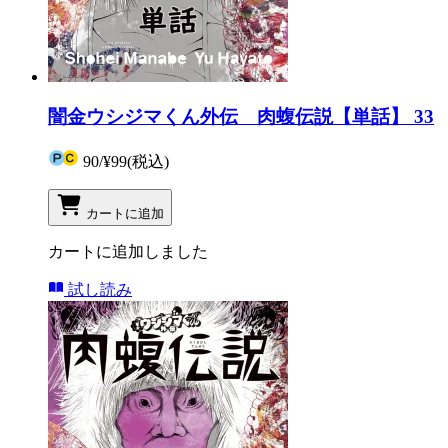
闇金ウシジマくん外伝 肉蝮伝説【単話】 33
90
/
¥99
(税込)
カートに追加
カートに追加しました
試し読み