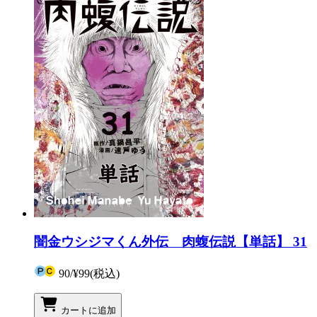
闇金ウシジマくん外伝 肉蝮伝説【単話】 31
90
/
¥99
(税込)
カートに追加