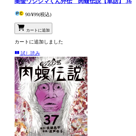
闇金ウシジマくん外伝 肉蝮伝説【単話】 36
90
/
¥99
(税込)
カートに追加
カートに追加しました
試し読み