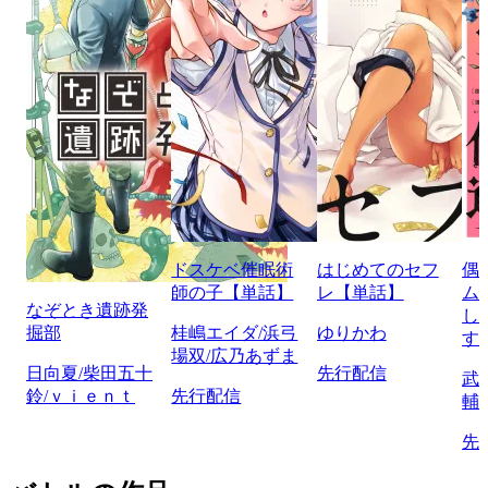
ドスケベ催眠術
はじめてのセフ
偶
師の子【単話】
レ【単話】
ム
なぞとき遺跡発
し
掘部
桂嶋エイダ/浜弓
ゆりかわ
す
場双/広乃あずま
日向夏/柴田五十
先行配信
武
鈴/ｖｉｅｎｔ
先行配信
輔
先