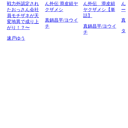
戦力外認定され
ん外伝 滑皮組ヤ
ん外伝 滑皮組
ん
たおっさん会社
クザメシ
ヤクザメシ【単
ー
員モチザネが天
話】
真鍋昌平/ヨウイ
真
変地異で成り上
チ
真鍋昌平/ヨウイ
がり！？〜
タ
チ
速戸ゆう