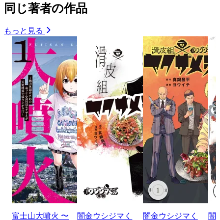
同じ著者の作品
もっと見る
富士山大噴火 〜
闇金ウシジマく
闇金ウシジマく
闇