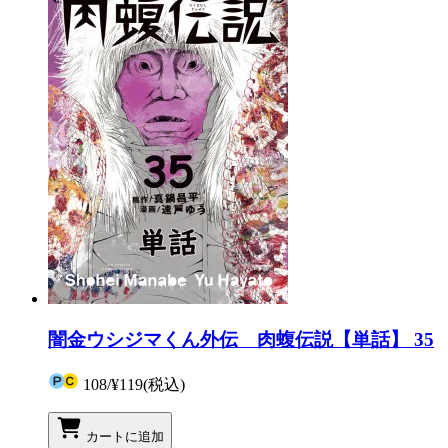
闇金ウシジマくん外伝 肉蝮伝説【単話】 35
108
/
¥119
(税込)
カートに追加