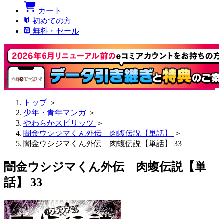
カート
初めての方
無料・セール
トップ
＞
少年・青年マンガ
＞
やわらかスピリッツ
＞
闇金ウシジマくん外伝 肉蝮伝説【単話】
＞
闇金ウシジマくん外伝 肉蝮伝説【単話】 33
闇金ウシジマくん外伝 肉蝮伝説【単
話】 33