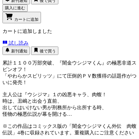
新刊通知
後で買う
購入に進む
カートに追加
カートに追加しました
試し読み
新刊通知
後で買う
累計１１００万部突破、『闇金ウシジマくん』の極悪非道ス
ピンオフ！
「やわらかスピリッツ」にて圧倒的ＰＶ数獲得の話題作がつ
いに発売！
主人公は『ウシジマ』１の凶悪キャラ、肉蝮！
時は、丑嶋と出会う直前、
出してはいけない男が刑務所から出所する時、
怪物の極悪伝説が幕を開ける…
※この作品はコミックス版の「闇金ウシジマくん外伝 肉蝮
伝説」4巻に収録されています。重複購入にご注意ください