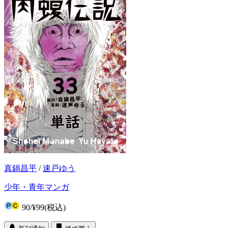
真鍋昌平
/
速戸ゆう
少年・青年マンガ
90
/
¥99
(税込)