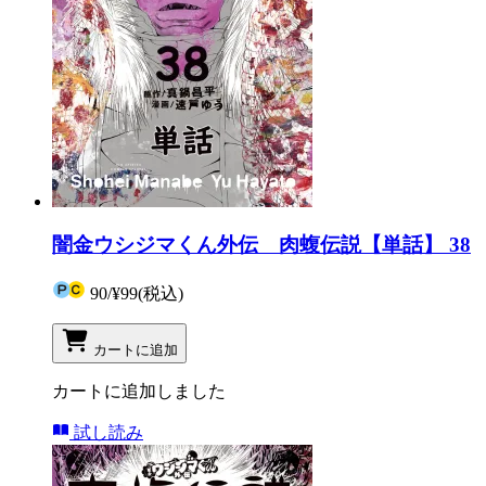
闇金ウシジマくん外伝 肉蝮伝説【単話】 38
90
/
¥99
(税込)
カートに追加
カートに追加しました
試し読み