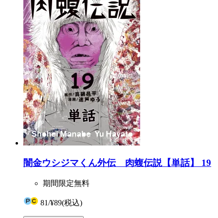
闇金ウシジマくん外伝 肉蝮伝説【単話】 19
期間限定無料
81
/
¥89
(税込)