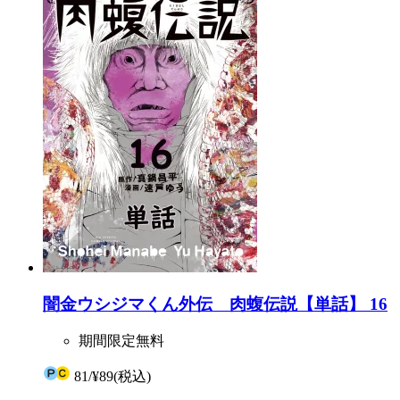
闇金ウシジマくん外伝 肉蝮伝説【単話】 16
期間限定無料
81
/
¥89
(税込)