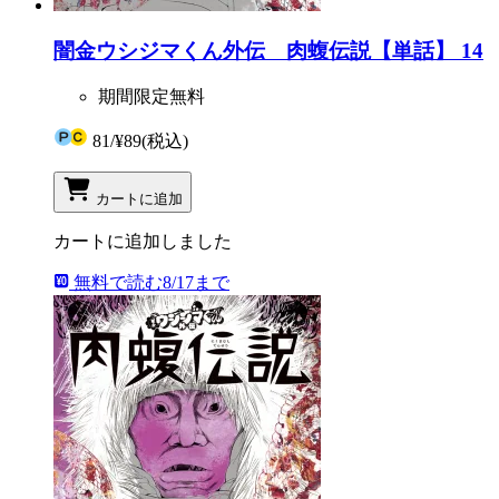
闇金ウシジマくん外伝 肉蝮伝説【単話】 14
期間限定無料
81
/
¥89
(税込)
カートに追加
カートに追加しました
無料で読む
8/17まで