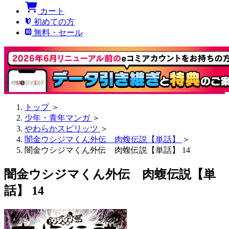
カート
初めての方
無料・セール
トップ
＞
少年・青年マンガ
＞
やわらかスピリッツ
＞
闇金ウシジマくん外伝 肉蝮伝説【単話】
＞
闇金ウシジマくん外伝 肉蝮伝説【単話】 14
闇金ウシジマくん外伝 肉蝮伝説【単
話】 14