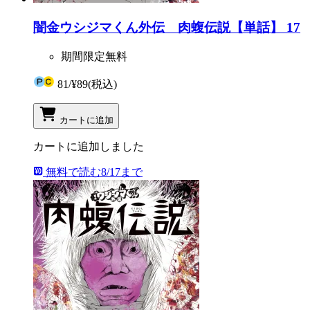
闇金ウシジマくん外伝 肉蝮伝説【単話】 17
期間限定無料
81
/
¥89
(税込)
カートに追加
カートに追加しました
無料で読む
8/17まで