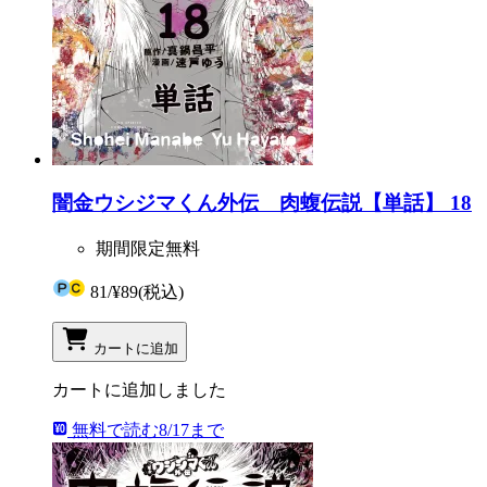
闇金ウシジマくん外伝 肉蝮伝説【単話】 18
期間限定無料
81
/
¥89
(税込)
カートに追加
カートに追加しました
無料で読む
8/17まで