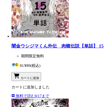
闇金ウシジマくん外伝 肉蝮伝説【単話】 15
期間限定無料
81
/
¥89
(税込)
カートに追加
カートに追加しました
無料で読む
8/17まで