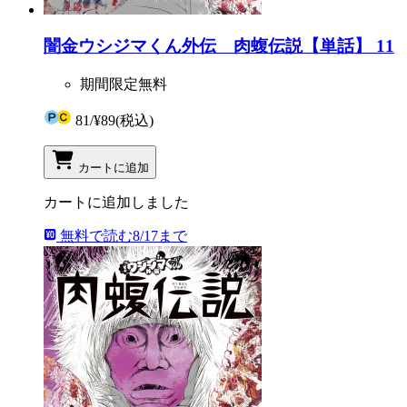
闇金ウシジマくん外伝 肉蝮伝説【単話】 11
期間限定無料
81
/
¥89
(税込)
カートに追加
カートに追加しました
無料で読む
8/17まで