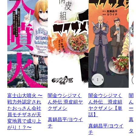
富士山大噴火 〜
闇金ウシジマく
闇金ウシジマく
闇
戦力外認定され
ん外伝 滑皮組ヤ
ん外伝 滑皮組
ん
たおっさん会社
クザメシ
ヤクザメシ【単
ー
員モチザネが天
話】
真鍋昌平/ヨウイ
真
変地異で成り上
チ
真鍋昌平/ヨウイ
がり！？〜
タ
チ