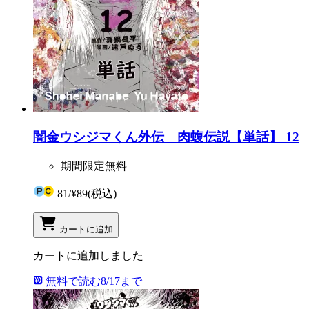
闇金ウシジマくん外伝 肉蝮伝説【単話】 12
期間限定無料
81
/
¥89
(税込)
カートに追加
カートに追加しました
無料で読む
8/17まで