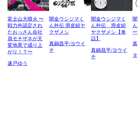
富士山大噴火 〜
闇金ウシジマく
闇金ウシジマく
闇
戦力外認定され
ん外伝 滑皮組ヤ
ん外伝 滑皮組
ん
たおっさん会社
クザメシ
ヤクザメシ【単
ー
員モチザネが天
話】
真鍋昌平/ヨウイ
真
変地異で成り上
チ
真鍋昌平/ヨウイ
がり！？〜
タ
チ
速戸ゆう