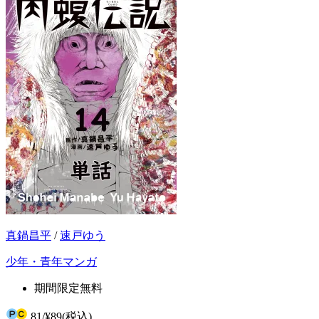
真鍋昌平
/
速戸ゆう
少年・青年マンガ
期間限定無料
81
/
¥89
(税込)