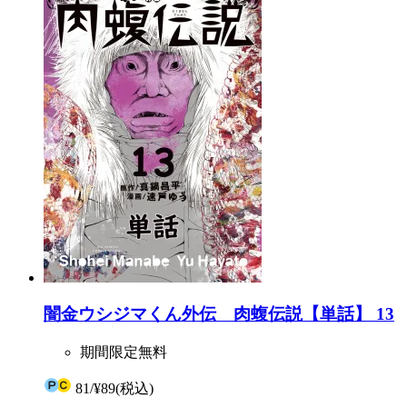
闇金ウシジマくん外伝 肉蝮伝説【単話】 13
期間限定無料
81
/
¥89
(税込)