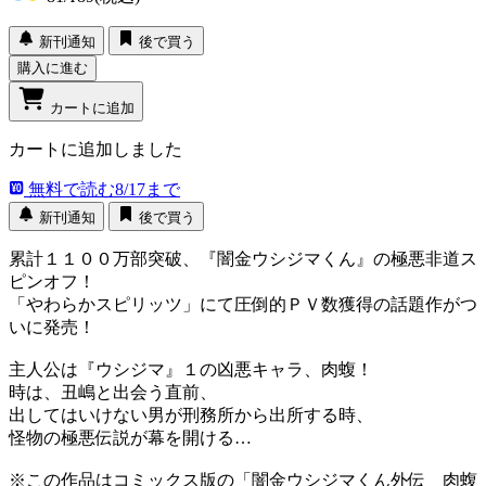
新刊通知
後で買う
購入に進む
カートに追加
カートに追加しました
無料で読む
8/17まで
新刊通知
後で買う
累計１１００万部突破、『闇金ウシジマくん』の極悪非道ス
ピンオフ！
「やわらかスピリッツ」にて圧倒的ＰＶ数獲得の話題作がつ
いに発売！
主人公は『ウシジマ』１の凶悪キャラ、肉蝮！
時は、丑嶋と出会う直前、
出してはいけない男が刑務所から出所する時、
怪物の極悪伝説が幕を開ける…
※この作品はコミックス版の「闇金ウシジマくん外伝 肉蝮