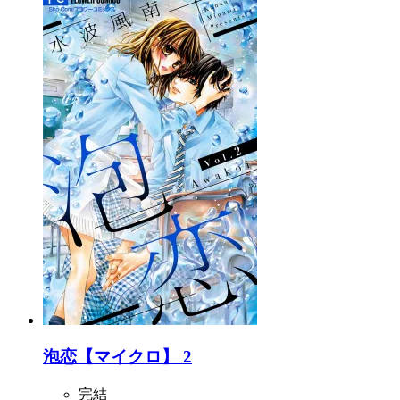
泡恋【マイクロ】 2
完結