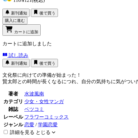
110
/
¥121
(税込)
新刊通知
後で買う
購入に進む
カートに追加
カートに追加しました
試し読み
新刊通知
後で買う
文化祭に向けての準備が始まった！
賢太郎との時間が長くなるにつれ、自分の気持ちに気がつい
著者
水波風南
カテゴリ
少女・女性マンガ
雑誌
ベツコミ
レーベル
フラワーコミックス
ジャンル
恋愛
/
学園恋愛
詳細を見る
とじる