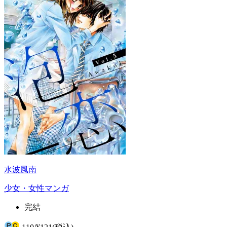
水波風南
少女・女性マンガ
完結