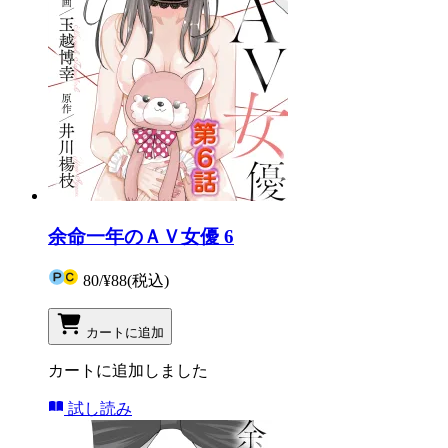
余命一年のＡＶ女優 6
80
/
¥88
(税込)
カートに追加
カートに追加しました
試し読み