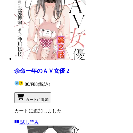
余命一年のＡＶ女優 2
80
/
¥88
(税込)
カートに追加
カートに追加しました
試し読み