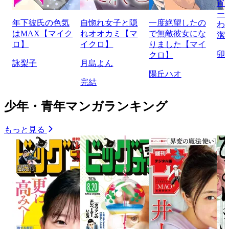
宵
ー
年下彼氏の色気
自惚れ女子と隠
一度絶望したの
わ
はMAX【マイク
れオオカミ【マ
で無敵彼女にな
潔
ロ】
イクロ】
りました【マイ
卯
クロ】
詠梨子
月島よん
陽丘ハオ
完結
少年・青年マンガランキング
もっと見る