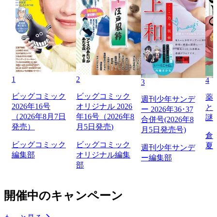
1
2
4
3
ビッグコミック
ビッグコミック
薬
週刊少年サンデ
2026年16号
オリジナル 2026
と
ー 2026年36･37
（2026年8月7日
年16号（2026年8
謎
合併号(2026年8
発売）
月5日発売)
月5日発売号)
倉
ビッグコミック
ビッグコミック
夏
週刊少年サンデ
編集部
オリジナル編集
ー編集部
部
開催中のキャンペーン