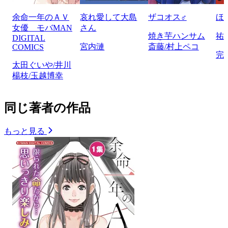
余命一年のＡＶ
哀れ愛して大島
ザコオス♂
ほ
女優 モバMAN
さん
焼き芋ハンサム
祐
DIGITAL
宮内漣
斎藤/村上ペコ
COMICS
完
太田ぐいや/井川
楊枝/玉越博幸
同じ著者の作品
もっと見る