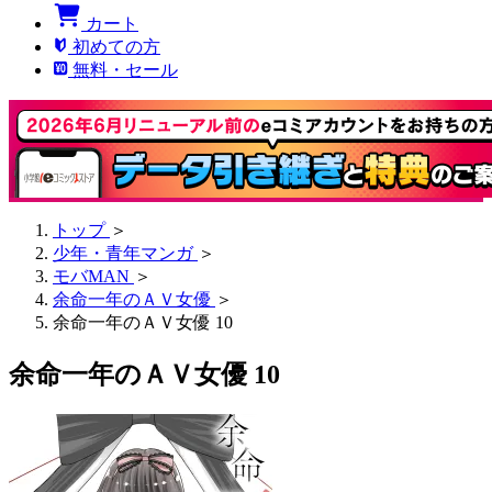
カート
初めての方
無料・セール
トップ
＞
少年・青年マンガ
＞
モバMAN
＞
余命一年のＡＶ女優
＞
余命一年のＡＶ女優 10
余命一年のＡＶ女優 10