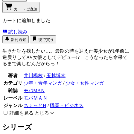
カートに追加
カートに追加しました
試し読み
新刊通知
後で買う
生きた証を残したい…。最期の時を迎えた美少女が1年前に
逆戻りしてAV女優としてデビュー!? こうなったら命果て
るまで楽しむんだからっ！
著者
井川楊枝
/
玉越博幸
カテゴリ
少年・青年マンガ
/
少女・女性マンガ
雑誌
モバMAN
レーベル
モバＭＡＮ
ジャンル
ちょっとH
/
職業・ビジネス
詳細を見る
とじる
シリーズ