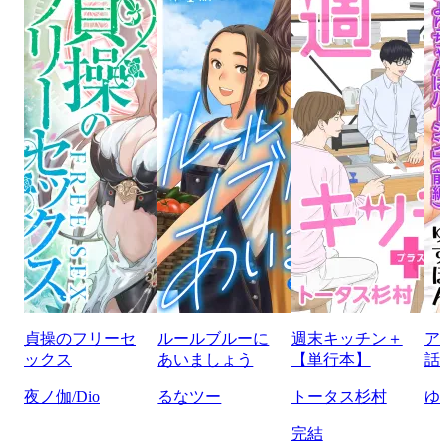
貞操のフリーセ
ルールブルーに
週末キッチン＋
ア
ックス
あいましょう
【単行本】
話
夜ノ伽/Dio
るなツー
トータス杉村
ゆ
完結