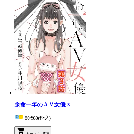
余命一年のＡＶ女優 3
80
/
¥88
(税込)
カートに追加