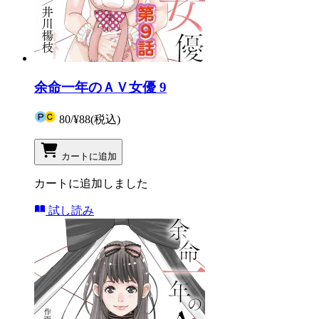
余命一年のＡＶ女優 9
80
/
¥88
(税込)
カートに追加
カートに追加しました
試し読み