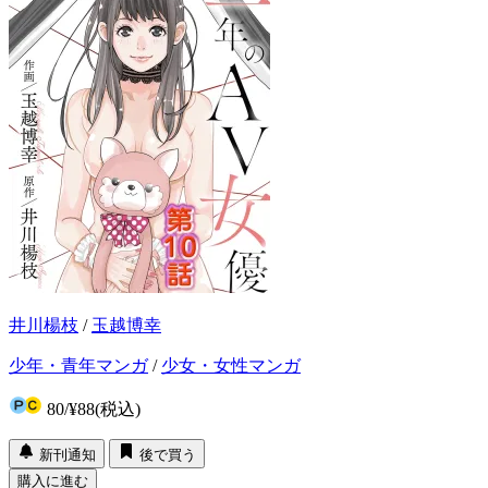
井川楊枝
/
玉越博幸
少年・青年マンガ
/
少女・女性マンガ
80
/
¥88
(税込)
新刊通知
後で買う
購入に進む