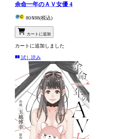
余命一年のＡＶ女優 4
80
/
¥88
(税込)
カートに追加
カートに追加しました
試し読み