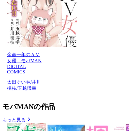
余命一年のＡＶ
女優 モバMAN
DIGITAL
COMICS
太田ぐいや/井川
楊枝/玉越博幸
モバMANの作品
もっと見る