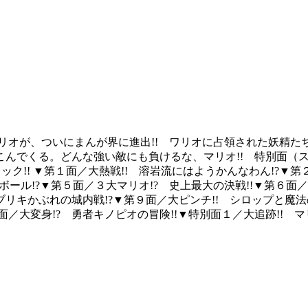
リオが、ついにまんが界に進出!! ワリオに占領された妖精
こんでくる。どんな強い敵にも負けるな、マリオ!! 特別面（
ク!! ▼第１面／大熱戦!! 溶岩流にはようかんなわん!?▼第２
ボール!?▼第５面／３大マリオ!? 史上最大の決戦!!▼第６面
ヤブリキかぶれの城内戦!?▼第９面／大ピンチ!! シロップと魔法
12面／大変身!? 勇者キノピオの冒険!!▼特別面１／大追跡!