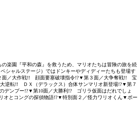
たちの楽園『平和の森』を救うため、マリオたちは冒険の旅を続
スペシャルステージ）ではドンキーやディディーたちも登場す
面／大作戦!! 顔面要塞破壊指令!?▼第３面／大争奪戦!! 宝
／大逆転!! ＤＸ（デラックス）合体サンマリオ新登場!?▼第７
のデンプー!?▼第10面／大勝利!? ゴリラ仮面はだれでしょ
! マリオとコングの探偵物語!?▼特別面２／怪力ワリオくん▼ボー