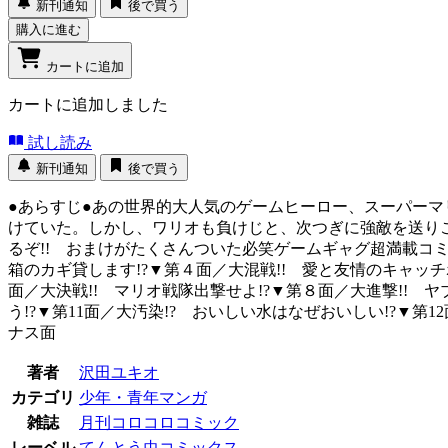
新刊通知
後で買う
購入に進む
カートに追加
カートに追加しました
試し読み
新刊通知
後で買う
●あらすじ●あの世界的大人気のゲームヒーロー、スーパーマ
けていた。しかし、ワリオも負けじと、次つぎに強敵を送り
るぞ!! おまけがたくさんついた必笑ゲームギャグ超満載コミッ
箱のカギ貸します!?▼第４面／大混戦!! 愛と友情のキャッチ
面／大決戦!! マリオ戦隊出撃せよ!?▼第８面／大進撃!! 
う!?▼第11面／大汚染!? おいしい水はなぜおいしい!?▼第
ナス面
著者
沢田ユキオ
カテゴリ
少年・青年マンガ
雑誌
月刊コロコロコミック
レーベル
てんとう虫コミックス