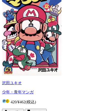
沢田ユキオ
少年・青年マンガ
420
/
¥462
(税込)