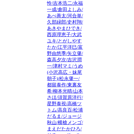
怜/吉本浩二/永福
一成/倉田よしみ/
あべ善太/河合単/
久部緑郎/史村翔/
あきやまひでき/
西原理恵子/大武
ユキ/とがしやす
たか/江平洋巳/富
野由悠季/矢立肇/
森高夕次/吉沢潤
一/津村マミ/うめ
(小沢高広・妹尾
朝子)/松永肇一/
都留泰作/東裏友
希/柳本光晴/山本
さほ/須賀原洋行/
星野泰視/高橋ツ
トム/高良百/松浦
だるま/ジョージ
秋山/横槍メンゴ/
まえだたかひろ/