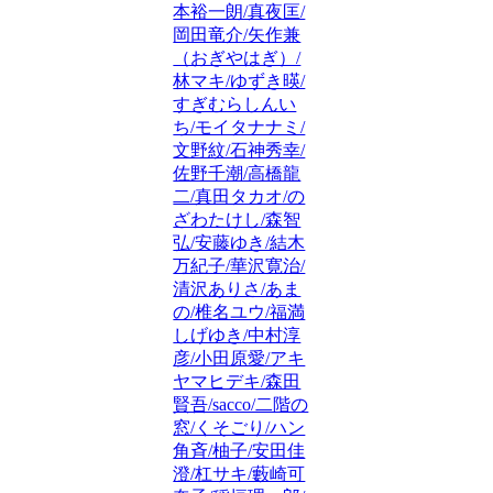
本裕一朗/真夜匡/
岡田竜介/矢作兼
（おぎやはぎ）/
林マキ/ゆずき暎/
すぎむらしんい
ち/モイタナナミ/
文野紋/石神秀幸/
佐野千潮/高橋龍
二/真田タカオ/の
ざわたけし/森智
弘/安藤ゆき/結木
万紀子/華沢寛治/
清沢ありさ/あま
の/椎名ユウ/福満
しげゆき/中村淳
彦/小田原愛/アキ
ヤマヒデキ/森田
賢吾/sacco/二階の
窓/くそごり/ハン
角斉/柚子/安田佳
澄/杠サキ/藪崎可