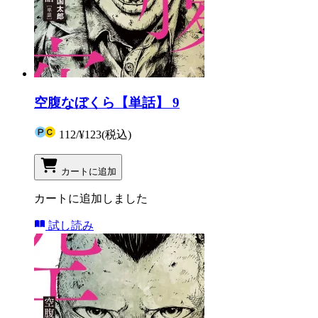
空腹なぼくら【単話】 9
112
/
¥123
(税込)
カートに追加
カートに追加しました
試し読み