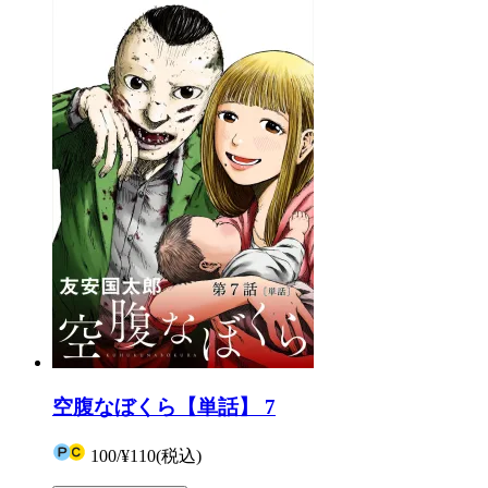
空腹なぼくら【単話】 7
100
/
¥110
(税込)