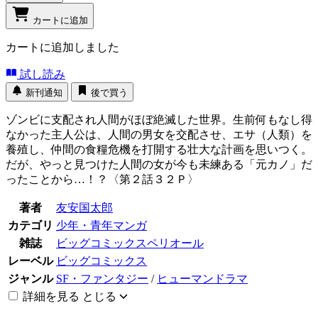
カートに追加
カートに追加しました
試し読み
新刊通知
後で買う
ゾンビに支配され人間がほぼ絶滅した世界。生前何もなし得
なかった主人公は、人間の男女を交配させ、エサ（人類）を
養殖し、仲間の食糧危機を打開する壮大な計画を思いつく。
だが、やっと見つけた人間の女が今も未練ある「元カノ」だ
ったことから…！？〈第２話３２Ｐ〉
著者
友安国太郎
カテゴリ
少年・青年マンガ
雑誌
ビッグコミックスペリオール
レーベル
ビッグコミックス
ジャンル
SF・ファンタジー
/
ヒューマンドラマ
詳細を見る
とじる