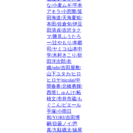
な/小麦ムギ/平本
アキラ/小窓際/箕
田海道/天海夏矩/
本田/佐倉旬/伊豆
田清貞/吉沢タク
マ/勝見ふうたろ
ー/辻やもり/本郷
司/ヤミコ/山本中
学/木村きこり/折
田洋次郎/衣
織/udn/吉田屋敷/
山下ユタカ/ヒロ
ヒロヤ/nicolai/中
間春希/北橋勇輝/
西塔しゅんけ/柘
植文/市井市蔵/も
ぐこん/ピエール
手塚/小雨日
和/YORI/吉田博
嗣/目曇ノイ/芦
真/九駄礁太/妹尾