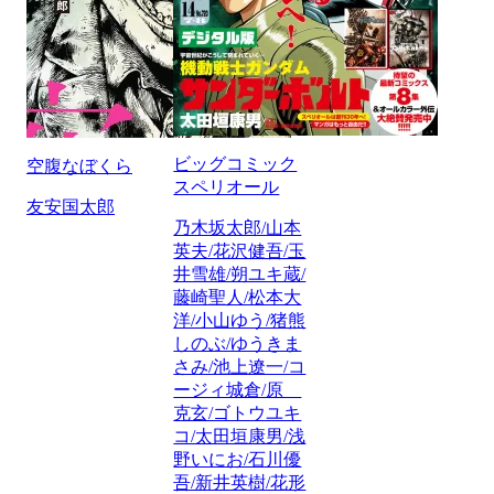
ビッグコミック
空腹なぼくら
スペリオール
友安国太郎
乃木坂太郎/山本
英夫/花沢健吾/玉
井雪雄/朔ユキ蔵/
藤崎聖人/松本大
洋/小山ゆう/猪熊
しのぶ/ゆうきま
さみ/池上遼一/コ
ージィ城倉/原
克玄/ゴトウユキ
コ/太田垣康男/浅
野いにお/石川優
吾/新井英樹/花形