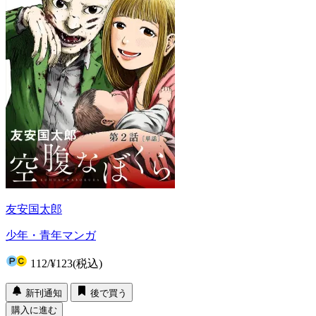
友安国太郎
少年・青年マンガ
112
/
¥123
(税込)
新刊通知
後で買う
購入に進む