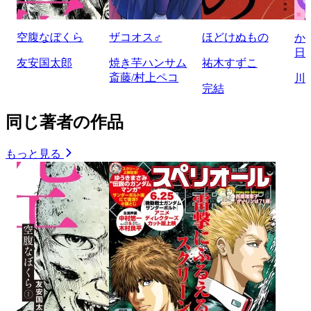
空腹なぼくら
ザコオス♂
ほどけぬもの
か
日
友安国太郎
焼き芋ハンサム
祐木すずこ
斎藤/村上ペコ
川
完結
同じ著者の作品
もっと見る