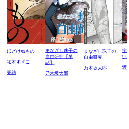
まなざし珠子の
宇
ほどけぬもの
まなざし珠子の
自由研究【単
い
自由研究
祐木すずこ
話】
渡
乃木坂太郎
完結
乃木坂太郎