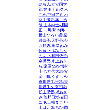
島灰人/友安国太
郎/光用千春/久米
こめ/中田アミノ/
冨手優夢/奥 浩
哉/山本純士/棚園
正一/川/茸本朗/
横山ひろと/藤原
緋奈子/天野茶玖/
西野杏/兎屋まめ/
佐藤いづみ/じん
のあい/和田依子/
今橋元/水上あき
ら/兎屋なめ/増村
十七/神代大志/安
彦 晴/くずしろ/
香川愛生/平稔/香
川愛生女流三段/
籾山果音/堺あさ
み/佐野日潮/岩田
ユキ/三輪まこと/
山口元気/ちひ/岡