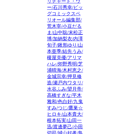
リチャード・ウ
ー/石川秀幸/ビッ
グコミックスペ
リオール編集部/
荒木宰/小豆だる
ま/山中聡/末松正
博/加納梨衣/内澤
旬子/鍬形ゆり/山
本亜季/結先うみ/
榎屋克優/アリマ
ハレ/夘野秀明/芝
浦晴海/木村恵之/
金城宗幸/押見修
造/瀬戸内ワタリ/
水谷ふみ/望月帝/
高橋すぎな/平木
雅和/色白好/九鬼
すみ/つじ/鷹巣☆
ヒロキ/山本貴大/
根本拓実/山田一
迅/渡邊夢己/小田
切司/城山好孝/鳥