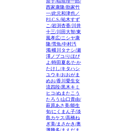
奈子/稲垣理一郎/
西家康隆/肋家竹
一/此元和津也／
P.I.C.S./祐木すず
こ/岩渕杏香/川井
十三/川田大智/東
風孝広/ニシヤ康
隆/雪魚/中村汚
濁/横川タナシ/瀬
澤ノブコ/りほぴ
よ/時田夏名/たか
たけし/キタハシ
ユウキ/おおがま
めお/香川愛生女
流四段/黒木キミ
ヒコ/ぬまたこう
たろう/山口貴由/
萩原あさ美/能生
旬/にくまん子/淡
島カケス/高橋ね
ぎ美/まさかき/奥
灘幾多/まえだま