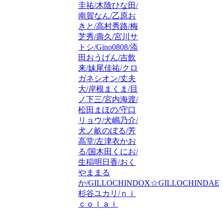
圭祐/木陰ひな田/
南賀なん/乙原お
きと/高村秀路/梅
芝秀/壽久/宮川サ
トシ/Gino0808/添
田おうげん/吉飲
来/妹尾佳祐/クロ
ガネシオン/丈夫
大/岸根まくま/目
ノ下三/宮内海渡/
松田まほの/守口
リョウ/犬嶋乃介/
犬ノ畝のぼる/芳
高堂/左津衣かお
る/国木田くにお/
生稲明日香/おく
やままる
か/GILLOCHINDOX☆GILLOCHINDAE/
杉谷ユカリ/ｎｉ
ｃｏｌａｉ