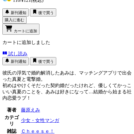
110
/
¥121
(税込)
新刊通知
後で買う
購入に進む
カートに追加
カートに追加しました
試し読み
新刊通知
後で買う
彼氏の浮気で婚約解消したあみは、マッチングアプリで出会
った真夏と電撃婚。
初めはやけくそだった契約婚だったけれど、優しくてかっこ
いい真夏のことを、あみは好きになって…結婚から始まる社
内恋愛ラブ！
著者
藤原えみ
カテゴ
少女・女性マンガ
リ
雑誌
Ｃｈｅｅｓｅ！