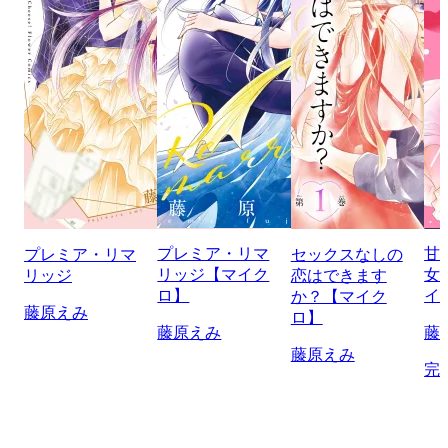
プレミア・リマ
甘
プレミア・リマ
セックスなしの
リッジ【マイク
女
リッジ
恋はできます
ロ】
イ
か？【マイク
藤原えみ
ロ】
藤原えみ
藤
藤原えみ
完