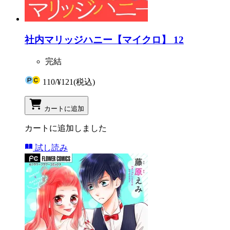
社内マリッジハニー【マイクロ】 12
完結
110
/
¥121
(税込)
カートに追加
カートに追加しました
試し読み