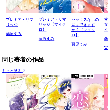
プレミア・リマ
甘
プレミア・リマ
セックスなしの
リッジ【マイク
女
リッジ
恋はできます
ロ】
イ
か？【マイク
藤原えみ
ロ】
藤原えみ
藤
藤原えみ
完
同じ著者の作品
もっと見る