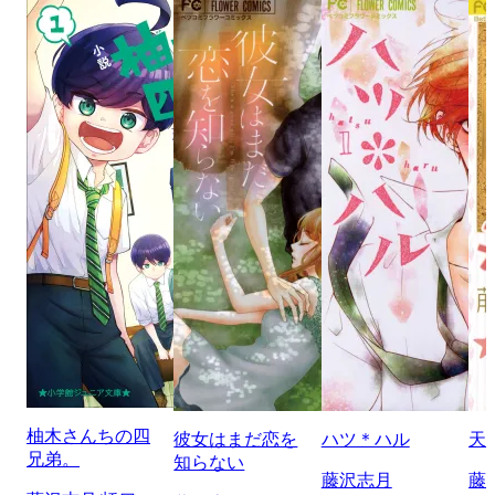
柚木さんちの四
彼女はまだ恋を
ハツ＊ハル
天
兄弟。
知らない
藤沢志月
藤