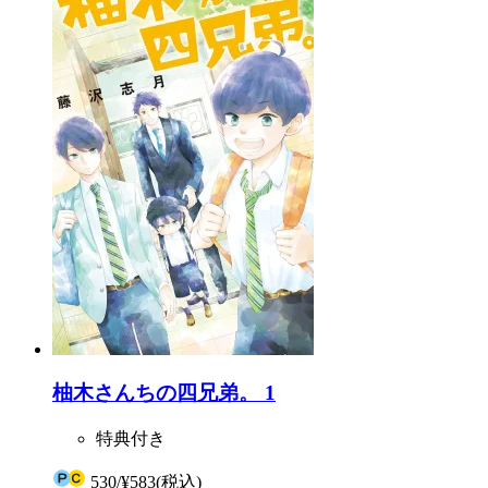
柚木さんちの四兄弟。 1
特典付き
530
/
¥583
(税込)