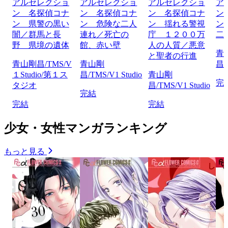
アルセレクショ
アルセレクショ
アルセレクショ
ア
ン 名探偵コナ
ン 名探偵コナ
ン 名探偵コナ
ン
ン 県警の黒い
ン 危険な二人
ン 揺れる警視
ン
闇／群馬と長
連れ／死亡の
庁 １２００万
二
野 県境の遺体
館、赤い壁
人の人質／悪意
青
と聖者の行進
青山剛昌/TMS/V
青山剛
昌/
１Studio/第１ス
昌/TMS/V1 Studio
青山剛
完
タジオ
昌/TMS/V1 Studio
完結
完結
完結
少女・女性マンガランキング
もっと見る