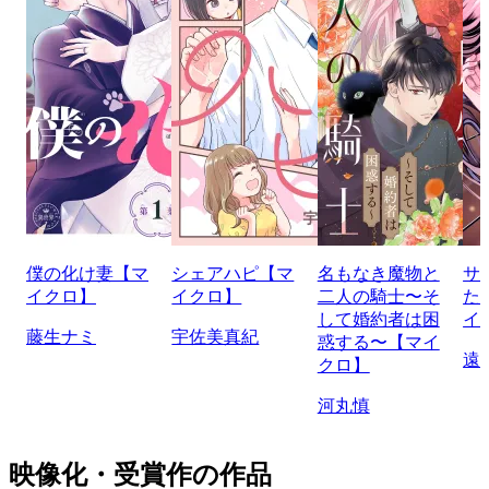
僕の化け妻【マ
シェアハピ【マ
名もなき魔物と
サ
イクロ】
イクロ】
二人の騎士〜そ
た
して婚約者は困
イ
藤生ナミ
宇佐美真紀
惑する〜【マイ
遠
クロ】
河丸慎
映像化・受賞作の作品