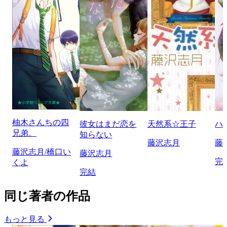
柚木さんちの四
彼女はまだ恋を
天然系☆王子
ハ
兄弟。
知らない
藤沢志月
藤
藤沢志月/橋口い
藤沢志月
完
くよ
完結
同じ著者の作品
もっと見る