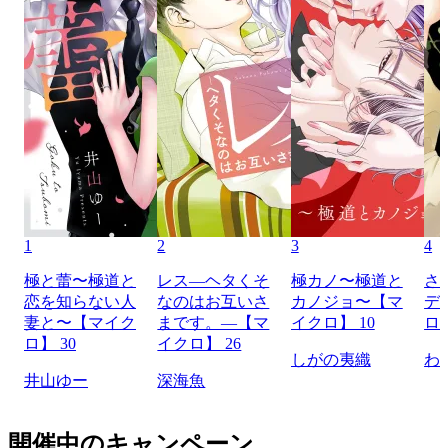
1
2
3
4
極と蕾〜極道と
レス―ヘタくそ
極カノ〜極道と
さ
恋を知らない人
なのはお互いさ
カノジョ〜【マ
デ
妻と〜【マイク
まです。―【マ
イクロ】 10
ロ】
ロ】 30
イクロ】 26
しがの夷織
わ
井山ゆー
深海魚
開催中のキャンペーン