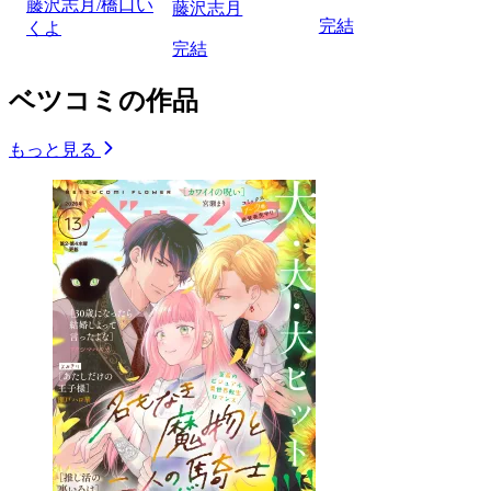
藤沢志月/橋口い
藤沢志月
完結
くよ
完結
ベツコミの作品
もっと見る