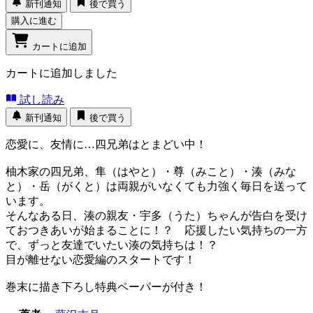
新刊通知
後で買う
購入に進む
カートに追加
カートに追加しました
試し読み
新刊通知
後で買う
恋愛に、友情に…四兄弟はとまどい中！
柚木家の四兄弟、隼（はやと）・尊（みこと）・湊（みな
と）・岳（がくと）は両親がいなくても力強く毎日を送って
います。
そんなある日、湊の親友・宇多（うた）ちゃんが告白を受け
ておつきあいが始まることに！？ 応援したい気持ちの一方
で、ずっと友達でいたい湊の気持ちは！？
目が離せない恋愛編のスタートです！
巻末に描き下ろし特典ペーパーが付き！