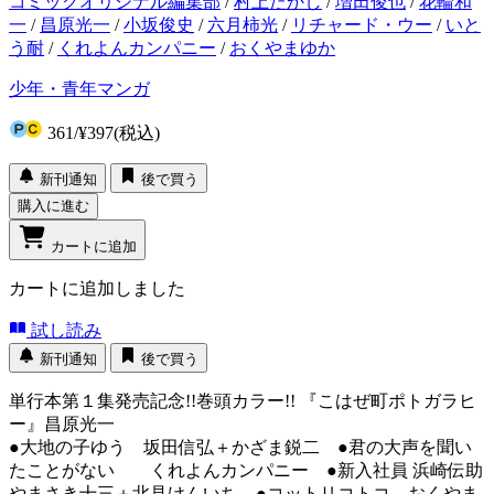
コミックオリジナル編集部
/
村上たかし
/
増田俊也
/
花輪和
一
/
昌原光一
/
小坂俊史
/
六月柿光
/
リチャード・ウー
/
いと
う耐
/
くれよんカンパニー
/
おくやまゆか
少年・青年マンガ
361
/
¥397
(税込)
新刊通知
後で買う
購入に進む
カートに追加
カートに追加しました
試し読み
新刊通知
後で買う
単行本第１集発売記念!!巻頭カラー!! 『こはぜ町ポトガラヒ
ー』昌原光一
●大地の子ゆう 坂田信弘＋かざま鋭二 ●君の大声を聞い
たことがない くれよんカンパニー ●新入社員 浜崎伝助
やまさき十三＋北見けんいち ●コットリコトコ おくやま