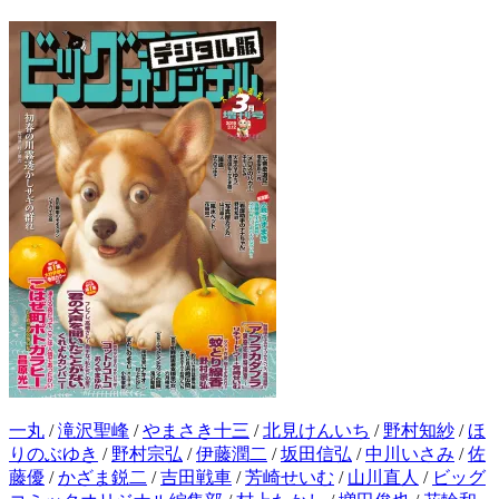
一丸
/
滝沢聖峰
/
やまさき十三
/
北見けんいち
/
野村知紗
/
ほ
りのぶゆき
/
野村宗弘
/
伊藤潤二
/
坂田信弘
/
中川いさみ
/
佐
藤優
/
かざま鋭二
/
吉田戦車
/
芳崎せいむ
/
山川直人
/
ビッグ