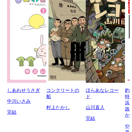
しあわせうさぎ
コンクリートの
ほらあなレコー
釣
船
ド
特
中川いさみ
浜
村上たかし
山川直人
故
完結
か
完結
や