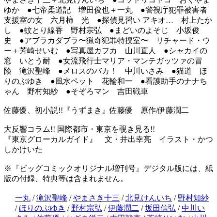
ゆか ●七帝柔道記 増田俊也＋一丸 ●警視庁犯罪被害者
支援室の女 六月柿 光 ●探偵見習い アキオ… 村上たか
し ●蚊とり線香 野村宗弘 ●まどいのよそじ 小坂俊
史 ●アブラカダブラ〜猟奇犯罪特捜室〜 リチャード・ウ
ー＋芳崎せいむ ●写真屋カフカ 山川直人 ●シャカイの
窓 いとう耐 ●女流飛行士マリア・マンテガッツァの冒
険 滝沢聖峰 ●メロスのバカ！ 中川いさみ ●猫道 ほ
りのぶゆき ●風水ペット 花輪和一 ●看護助手のナナち
ゃん 野村知紗 ●そぞろマン 吉田戦車
佐藤優、初小説!!『うずまき』佐藤優 原作/伊藤潤二
大反響コラム!! 国際都市・東京を覗き見る!!
『東京グローカルガイド』 文・井出幸亮 イラスト・かつ
しかけいた
※『ビッグコミックオリジナル増刊号』デジタル版には、紙
版の付録、特典等は含まれません。
一丸
/
滝沢聖峰
/
やまさき十三
/
北見けんいち
/
野村知紗
/
ほりのぶゆき
/
野村宗弘
/
伊藤潤二
/
坂田信弘
/
中川い