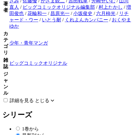
さみ
/
佐藤優
/
かざま鋭二
/
吉田戦車
/
芳崎せいむ
/
山川
著
直人
/
ビッグコミックオリジナル編集部
/
村上たかし
/
増
者
田俊也
/
花輪和一
/
昌原光一
/
小坂俊史
/
六月柿光
/
リチ
ャード・ウー
/
いとう耐
/
くれよんカンパニー
/
おくやま
ゆか
カ
テ
少年・青年マンガ
ゴ
リ
雑
ビッグコミックオリジナル
誌
ジ
ャ
ン
ル
詳細を見る
とじる
シリーズ
1巻から