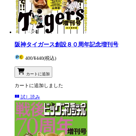
阪神タイガース創設８０周年記念増刊号
400
/
¥440
(税込)
カートに追加
カートに追加しました
試し読み