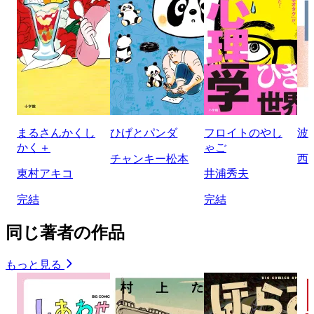
まるさんかくし
ひげとパンダ
フロイトのやし
波
かく＋
ゃご
チャンキー松本
西
東村アキコ
井浦秀夫
完結
完結
同じ著者の作品
もっと見る