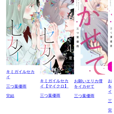
キミガイルセカ
イ
キミガイルセカ
お
お願いエリカ僕
イ【マイクロ】
を
三つ葉優雨
をイカせて
イ
三つ葉優雨
完結
三つ葉優雨
三
完