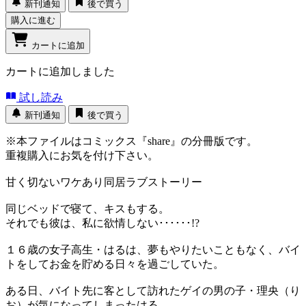
新刊通知
後で買う
購入に進む
カートに追加
カートに追加しました
試し読み
新刊通知
後で買う
※本ファイルはコミックス『share』の分冊版です。
重複購入にお気を付け下さい。
甘く切ないワケあり同居ラブストーリー
同じベッドで寝て、キスもする。
それでも彼は、私に欲情しない･･････!?
１６歳の女子高生・はるは、夢もやりたいこともなく、バイ
トをしてお金を貯める日々を過ごしていた。
ある日、バイト先に客として訪れたゲイの男の子・理央（り
お）が気になってしまったはる。