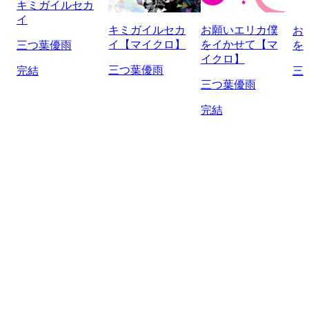
キミガイルセカ
イ
キミガイルセカ
お願いエリカ僕
お
イ【マイクロ】
をイかせて【マ
三つ葉優雨
を
イクロ】
三つ葉優雨
完結
三
三つ葉優雨
完結