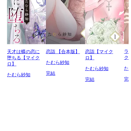
ラ
天才は蝶の恋に
恋詣 【合本版】
恋詣【マイク
ク
堕ちる【マイク
ロ】
たむら紗知
ロ】
た
たむら紗知
完結
たむら紗知
完
完結