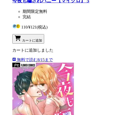
今夜も騙されハニー【マイクロ】 5
期間限定無料
完結
110
/
¥121
(税込)
カートに追加
カートに追加しました
無料で読む
8/15まで