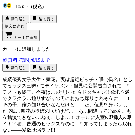
110
/
¥121
(税込)
新刊通知
後で買う
購入に進む
カートに追加
カートに追加しました
無料で読む
8/15まで
新刊通知
後で買う
成績優秀女子大生・舞花。夜は超絶ビッチ・咲（偽名）とし
てセックス三昧♪ モテイケメン・但見に公開告白されて…!!
テストも終了、今夜は…♪と思ったらドタキャン!! 欲求不満
でクラクラ…通りすがりの男にお持ち帰りされそうに――!!
その子、俺の知り合いなんだけど…！た、但見!? 身バレし
た!?私…舞花の従姉の咲だけど…。あ…間違ってごめん。も
う我慢できない…ねぇ、しよ…！ ホテルに入室&即挿入&即
イキ!? 嘘、普通のセックスなのに…!! 知ってしまったら戻れ
ない――愛欲耽溺ラブ!!!