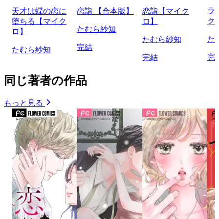
ラ
天才は蝶の恋に
恋詣 【合本版】
恋詣【マイク
ク
堕ちる【マイク
ロ】
たむら紗知
ロ】
た
たむら紗知
完結
たむら紗知
完
完結
同じ著者の作品
もっと見る