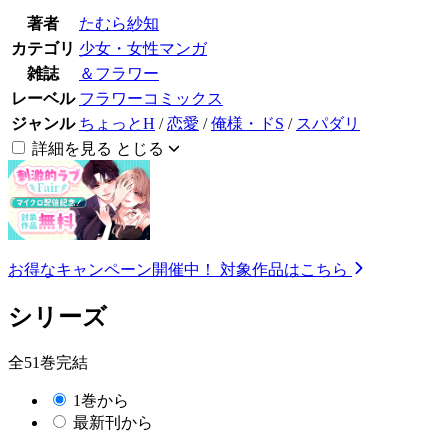
著者
たむら紗知
カテゴリ
少女・女性マンガ
雑誌
＆フラワー
レーベル
フラワーコミックス
ジャンル
ちょっとH
/
恋愛
/
俺様・ドS
/
スパダリ
詳細を見る
とじる
お得なキャンペーン開催中！
対象作品はこちら
シリーズ
全51巻完結
1巻から
最新刊から