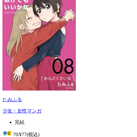
たみふる
少女・女性マンガ
完結
70
/
¥77
(税込)