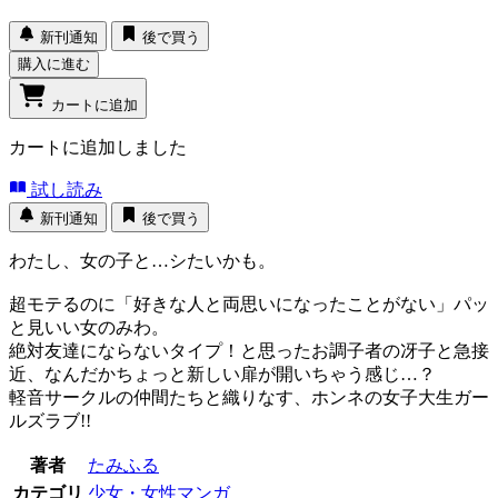
新刊通知
後で買う
購入に進む
カートに追加
カートに追加しました
試し読み
新刊通知
後で買う
わたし、女の子と…シたいかも。
超モテるのに「好きな人と両思いになったことがない」パッ
と見いい女のみわ。
絶対友達にならないタイプ！と思ったお調子者の冴子と急接
近、なんだかちょっと新しい扉が開いちゃう感じ…？
軽音サークルの仲間たちと織りなす、ホンネの女子大生ガー
ルズラブ!!
著者
たみふる
カテゴリ
少女・女性マンガ