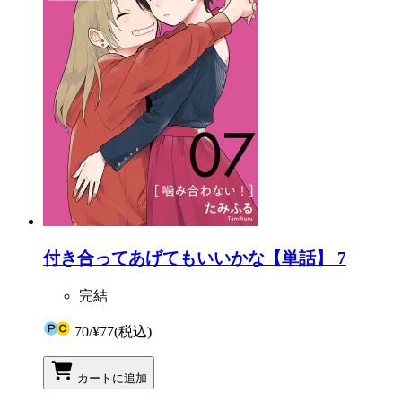
付き合ってあげてもいいかな【単話】 7
完結
70
/
¥77
(税込)
カートに追加