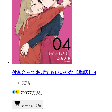
付き合ってあげてもいいかな【単話】 4
完結
70
/
¥77
(税込)
カートに追加