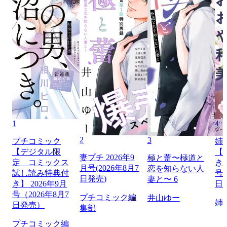
1
4
2
3
プチコミック
姉
【デジタル限
【
妻プチ 2026年9
極と蕾〜極道と
定 コミックス
き】
月号(2026年8月7
恋を知らない人
試し読み特典付
号（
日発売)
妻と〜 6
き】 2026年9月
日
号（2026年8月7
プチコミック編
井山ゆー
姉
日発売）
集部
プチコミック編