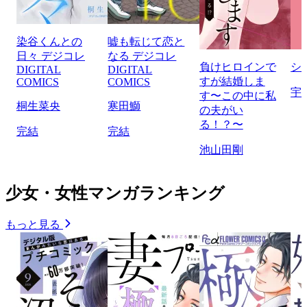
染谷くんとの
嘘も転じて恋と
日々 デジコレ
なる デジコレ
負けヒロインで
シ
DIGITAL
DIGITAL
すが結婚しま
COMICS
COMICS
宇
す〜この中に私
桐生菜央
寒田鰤
の夫がい
る！？〜
完結
完結
池山田剛
少女・女性マンガランキング
もっと見る