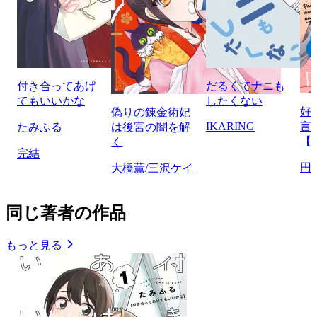
付き合ってあげ
だるくてナニも
てもいいかな
したくない
好
偽りの錬金術妃
IKARING
言
たみふる
は後宮の闇を解
【
く
完結
円
大橋薫/三沢ケイ
同じ著者の作品
もっと見る