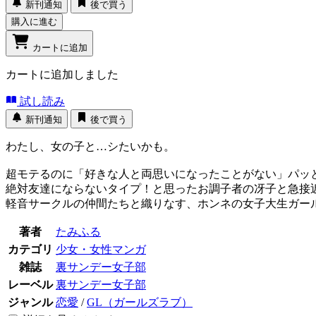
新刊通知
後で買う
購入に進む
カートに追加
カートに追加しました
試し読み
新刊通知
後で買う
わたし、女の子と…シたいかも。
超モテるのに「好きな人と両思いになったことがない」パッ
絶対友達にならないタイプ！と思ったお調子者の冴子と急接
軽音サークルの仲間たちと織りなす、ホンネの女子大生ガール
著者
たみふる
カテゴリ
少女・女性マンガ
雑誌
裏サンデー女子部
レーベル
裏サンデー女子部
ジャンル
恋愛
/
GL（ガールズラブ）