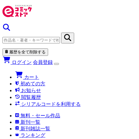
履歴を全て削除する
ログイン
会員登録
カート
初めての方
お知らせ
閲覧履歴
シリアルコードを利用する
無料・セール作品
新刊一覧
新刊雑誌一覧
ランキング